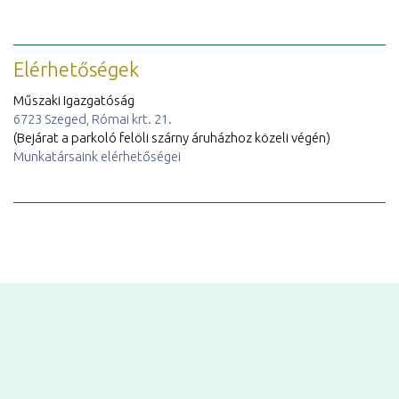
Elérhetőségek
Műszaki Igazgatóság
6723 Szeged, Római krt. 21.
(Bejárat a parkoló felöli szárny áruházhoz közeli végén)
Munkatársaink elérhetőségei