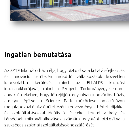
Ingatlan bemutatása
Az SZTE Inkubátorház célja, hogy biztosítsa a kutatás-fejlesztés
és innováció területén működő vállalkozások közvetlen
kapcsolatba kerülését mind az ELI-ALPS kutatási
infrastruktúrájával, mind a Szegedi Tudományegyetemmel
annak érdekében, hogy létrejöjjön egy olyan innovációs bázis,
amelyre építve a Science Park működése hosszútávon
megalapozható. Az épület ezért kedvezményes bérleti díjakkal
és szolgáltatásokkal ideális feltételeket teremt a helyi és
térségbeli mikrovállalkozások számára, egyaránt biztosítva a
szükséges szakmai szolgáltatások hozzáférését.