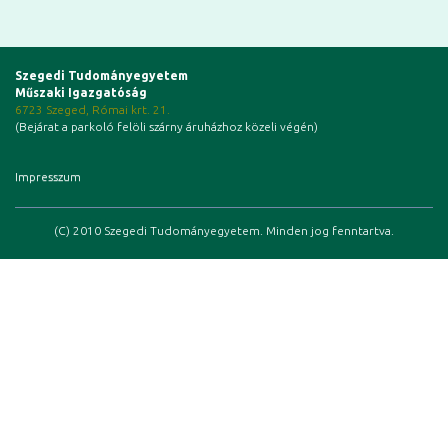
Szegedi Tudományegyetem
Műszaki Igazgatóság
6723 Szeged, Római krt. 21.
(Bejárat a parkoló felöli szárny áruházhoz közeli végén)
Impresszum
(C) 2010 Szegedi Tudományegyetem. Minden jog fenntartva.