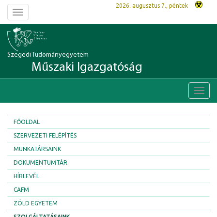
2026. augusztus 7., péntek
Toggle
navigation
Szegedi Tudományegyetem
Műszaki Igazgatóság
Toggl
navig
FŐOLDAL
SZERVEZETI FELÉPÍTÉS
MUNKATÁRSAINK
DOKUMENTUMTÁR
HÍRLEVÉL
CAFM
ZÖLD EGYETEM
SZOLGÁLTATÁSAINK