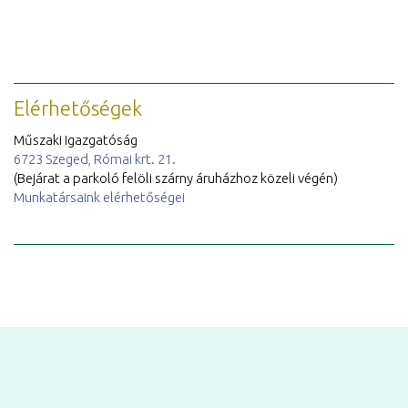
Elérhetőségek
Műszaki Igazgatóság
6723 Szeged, Római krt. 21.
(Bejárat a parkoló felöli szárny áruházhoz közeli végén)
Munkatársaink elérhetőségei