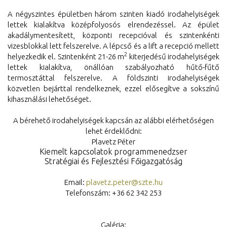
A négyszintes épületben három szinten kiadó irodahelyiségek
lettek kialakítva középfolyosós elrendezéssel. Az épület
akadálymentesített, központi recepcióval és szintenkénti
vizesblokkal lett felszerelve. A lépcső és a lift a recepció mellett
2
helyezkedik el. Szintenként 21-26 m
kiterjedésű irodahelyiségek
lettek kialakítva, önállóan szabályozható hűtő-fűtő
termosztáttal felszerelve. A földszinti irodahelyiségek
közvetlen bejárttal rendelkeznek, ezzel elősegítve a sokszínű
kihasználási lehetőséget.
A bérehető irodahelyiségek kapcsán az alábbi elérhetőségen
lehet érdeklődni:
Plavetz Péter
Kiemelt kapcsolatok programmenedzser
Stratégiai és Fejlesztési Főigazgatóság
Email:
plavetz.peter@szte.hu
Telefonszám: +36 62 342 253
Galéria: