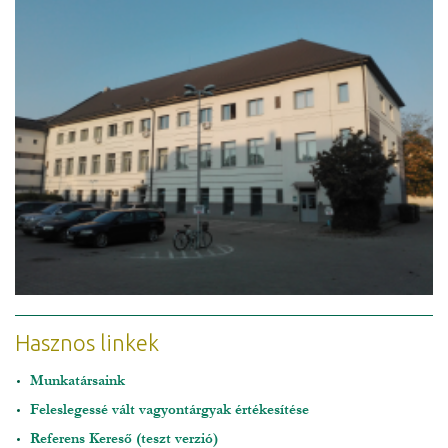
Hasznos linkek
Munkatársaink
Feleslegessé vált vagyontárgyak értékesítése
Referens Kereső (teszt verzió)