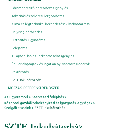
Páramentesítő berendezés igénylés
Takarítás és zöldterületgondozás
Klíma és légtechnikai berendezések karbantartása
Helyiség bérbeadás
Biztosítási ügyintézés
Selejtezés
Tulajdoni lap és Térképmásolat igénylés
Épület alaprajzok és Ingatlan-nyilvántartási adatok
Raktározás
SZTE Inkubátorház
MŰSZAKI REFERENSI RENDSZER
Az Egyetemről
Szervezeti felépítés
Központi gazdálkodásirányítási és igazgatási egységek
Szolgáltatásaink
SZTE Inkubátorház
SZTE Inkubátorház