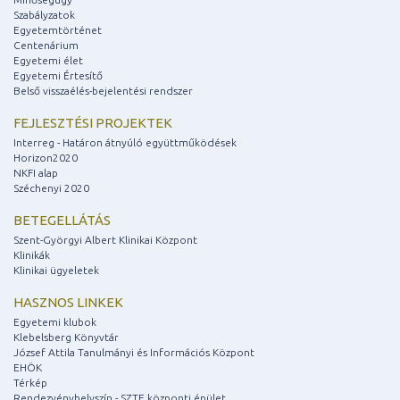
Szabályzatok
Egyetemtörténet
Centenárium
Egyetemi élet
Egyetemi Értesítő
Belső visszaélés-bejelentési rendszer
FEJLESZTÉSI PROJEKTEK
Interreg - Határon átnyúló együttműködések
Horizon2020
NKFI alap
Széchenyi 2020
BETEGELLÁTÁS
Szent-Györgyi Albert Klinikai Központ
Klinikák
Klinikai ügyeletek
HASZNOS LINKEK
Egyetemi klubok
Klebelsberg Könyvtár
József Attila Tanulmányi és Információs Központ
EHÖK
Térkép
Rendezvényhelyszín - SZTE központi épület