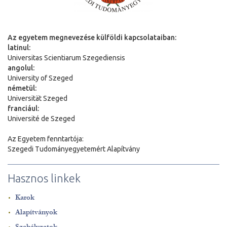
Az egyetem megnevezése külföldi kapcsolataiban:
latinul:
Universitas Scientiarum Szegediensis
angolul:
University of Szeged
németül:
Universit
ä
t Szeged
franciául:
Université de Szeged
Az Egyetem fenntartója:
Szegedi Tudományegyetemért Alapítvány
Hasznos linkek
Karok
Alapítványok
Szabályzatok