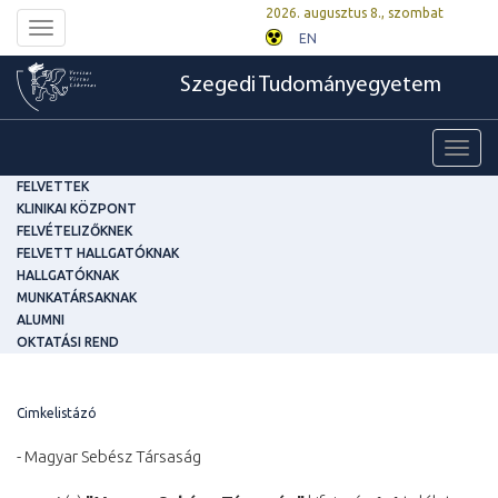
2026. augusztus 8., szombat
Toggle
EN
navigation
Szegedi Tudományegyetem
Toggl
navig
FELVETTEK
KLINIKAI KÖZPONT
FELVÉTELIZŐKNEK
FELVETT HALLGATÓKNAK
HALLGATÓKNAK
MUNKATÁRSAKNAK
ALUMNI
OKTATÁSI REND
Cimkelistázó
- Magyar Sebész Társaság