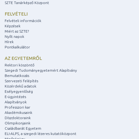
SZTE Tanárképző Központ
FELVÉTELI
Felvételi információk
Képzések
Miért az SZTE?
Nyílt napok
Hírek
Pontkalkulátor
AZ EGYETEMRŐL
Rektori köszöntő
Szegedi Tudományegyetemért Alapítvány
Bemutatkozás
Szervezeti felépítés
Közérdekű adatok
Esélyegyenlőség
E-ügyintézés
Alapítványok
Professzori kar
Akadémikusaink
Díszdoktoraink
Olimpikonjaink
Családbarát Egyetem
ELI-ALPS, a szegedi lézeres kutatóközpont
Minőségügy