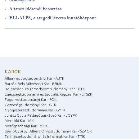
A tanév időrendi beosztása
ELI-ALPS, a szegedi lézeres kutatóközpont
KAROK
Állam- és Jogtudományi Kar - ÁJTK
Bartók Béla Művészeti Kar - BBMK
Bölcsészet- és Társadalomtudományi Kar - BTK
Egészségtudományi és Szociális Képzési Kar - ETSZK
Fogorvostudományi Kar - FOK
Gazdaságtudományi Kar - GTK
Gyógyszerésztudományi Kar - GYTK
Juhász Gyula Pedagógusképző Kar - JGYPK
Mérnöki Kar - MK
Mezőgazdasági Kar - MGK
Szent-Györgyi Albert Orvostudományi Kar - SZAOK
Természettudományi és Informatikai Kar - TTIK