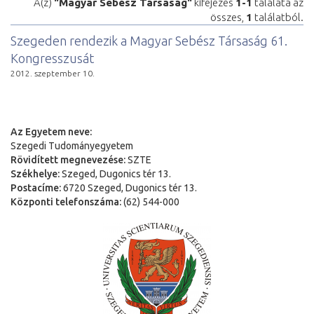
A(z)
"Magyar Sebész Társaság"
kifejezés
1-1
találata az
összes,
1
találatból.
Szegeden rendezik a Magyar Sebész Társaság 61.
Kongresszusát
2012. szeptember 10.
Az Egyetem neve:
Szegedi Tudományegyetem
Rövidített megnevezése:
SZTE
Székhelye:
Szeged, Dugonics tér 13.
Postacíme:
6720 Szeged, Dugonics tér 13.
Központi telefonszáma:
(62) 544-000