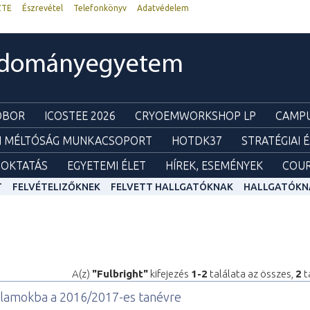
ZTE
Észrevétel
Telefonkönyv
Adatvédelem
udományegyetem
ZOBOR
ICOSTEE 2026
CRYOEMWORKSHOP LP
CAMPU
I MÉLTÓSÁG MUNKACSOPORT
HOTDK37
STRATÉGIAI 
OKTATÁS
EGYETEMI ÉLET
HÍREK, ESEMÉNYEK
COUR
T
FELVÉTELIZŐKNEK
FELVETT HALLGATÓKNAK
HALLGATÓKN
A(z)
"Fulbright"
kifejezés
1-2
találata az összes,
2
t
Államokba a 2016/2017-es tanévre