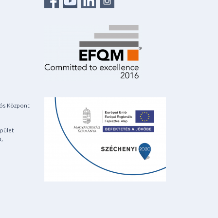
iós Központ
pület
a,