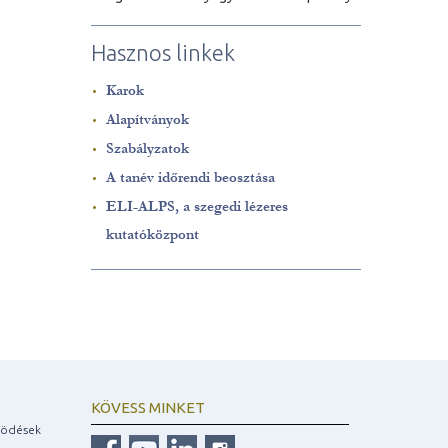
Hasznos linkek
Karok
Alapítványok
Szabályzatok
A tanév időrendi beosztása
ELI-ALPS, a szegedi lézeres
kutatóközpont
KÖVESS MINKET
ködések