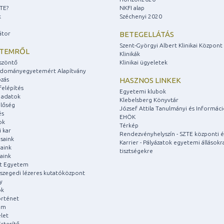
ZTE?
NKFI alap
k
Széchenyi 2020
átor
BETEGELLÁTÁS
Szent-Györgyi Albert Klinikai Központ
ETEMRŐL
Klinikák
szöntő
Klinikai ügyeletek
udományegyetemért Alapítvány
zás
HASZNOS LINKEK
felépítés
Egyetemi klubok
 adatok
Klebelsberg Könyvtár
lőség
József Attila Tanulmányi és Informác
és
EHÖK
ok
Térkép
 kar
Rendezvényhelyszín - SZTE központi é
saink
Karrier - Pályázatok egyetemi állásokr
aink
tisztségekre
aink
át Egyetem
a szegedi lézeres kutatóközpont
y
ok
rténet
um
let
rtesítő