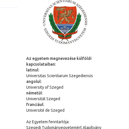
Az egyetem megnevezése külföldi
kapcsolataiban:
latinul:
Universitas Scientiarum Szegediensis
angolul:
University of Szeged
németül:
Universit
ä
t Szeged
franciául:
Université de Szeged
Az Egyetem fenntartója:
Szegedi Tudományegyetemért Alapítvány