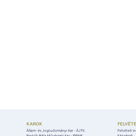
KAROK
FELVÉTE
Állam- és Jogtudományi Kar - ÁJTK
Felvételi 
Bartók Béla Művészeti Kar - BBMK
Képzések