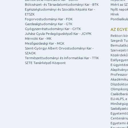
Bölcsészet- és Társadalomtudományi Kar - BTK
Miért az S
Egészségtudományi és Szociális Képzési Kar -
Nyílt napo
ETSZK
Hírek
Fogorvostudományi Kar - FOK
Pontkalkul
Gazdaságtudományi Kar - GTK
Gyógyszerésztudományi Kar - GYTK
AZ EGY
Juhász Gyula Pedagógusképző Kar - JGYPK
Rektori kö
Mérnöki Kar - MK
Szegedi T
Mezőgazdasági Kar - MGK
Bemutatko
Szent-Györgyi Albert Orvostudományi Kar -
Szervezeti 
SZAOK
Közérdekű
Természettudományi és Informatikai Kar - TTIK
Esélyegyen
SZTE Tanárképző Központ
E-ügyintéz
Alapítvány
Professzori
Akadémiku
Díszdoktor
Olimpikonj
Családbar
ELI-ALPS, 
Minőségüg
Szabályzat
Egyetemtö
Centenári
Egyetemi é
Egyetemi É