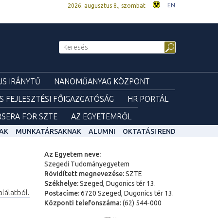
EN
2026. augusztus 8., szombat
S IRÁNYTŰ
NANOMŰANYAG KÖZPONT
ÉS FEJLESZTÉSI FŐIGAZGATÓSÁG
HR PORTÁL
SERA FOR SZTE
AZ EGYETEMRŐL
AK
MUNKATÁRSAKNAK
ALUMNI
OKTATÁSI REND
Az Egyetem neve:
Szegedi Tudományegyetem
Rövidített megnevezése:
SZTE
Székhelye:
Szeged, Dugonics tér 13.
alálatból.
Postacíme:
6720 Szeged, Dugonics tér 13.
Központi telefonszáma:
(62) 544-000