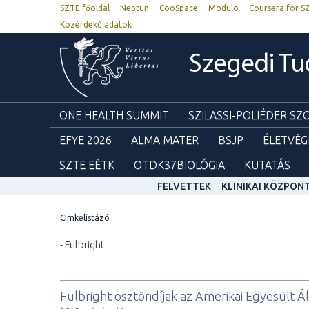
SZTE főoldal
Neptun
CooSpace
Modulo
Coursera for S
Közérdekű adatok
Szegedi T
ONE HEALTH SUMMIT
SZILASSI-POLIÉDER S
EFYE 2026
ALMA MATER
BSJP
ÉLETVÉG
SZTE EÉTK
OTDK37BIOLÓGIA
KUTATÁS
FELVETTEK
KLINIKAI KÖZPON
Cimkelistázó
- Fulbright
Fulbright ösztöndíjak az Amerikai Egyesült 