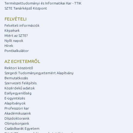
Természettudományi és Informatikai Kar - TTIK
SZTE Tanárképző Központ
FELVÉTELI
Felvételi információk
Képzések
Miért az SZTE?
Nyílt napok
Hírek
Pontkalkulátor
AZ EGYETEMRŐL
Rektori köszöntő
Szegedi Tudományegyetemért Alapítvány
Bemutatkozás
Szervezeti felépítés
Közérdekű adatok
Esélyegyenlőség
E-ügyintézés
Alapítványok
Professzori kar
Akadémikusaink
Díszdoktoraink
Olimpikonjaink
Családbarát Egyetem