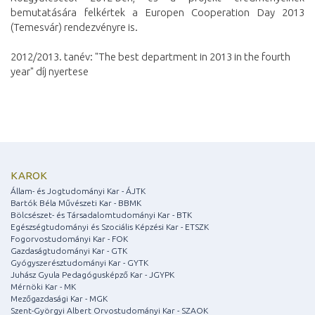
bemutatására felkértek a Europen Cooperation Day 2013
(Temesvár) rendezvényre is.
2012/2013. tanév: "The best department in 2013 in the fourth
year" díj nyertese
KAROK
Állam- és Jogtudományi Kar - ÁJTK
Bartók Béla Művészeti Kar - BBMK
Bölcsészet- és Társadalomtudományi Kar - BTK
Egészségtudományi és Szociális Képzési Kar - ETSZK
Fogorvostudományi Kar - FOK
Gazdaságtudományi Kar - GTK
Gyógyszerésztudományi Kar - GYTK
Juhász Gyula Pedagógusképző Kar - JGYPK
Mérnöki Kar - MK
Mezőgazdasági Kar - MGK
Szent-Györgyi Albert Orvostudományi Kar - SZAOK