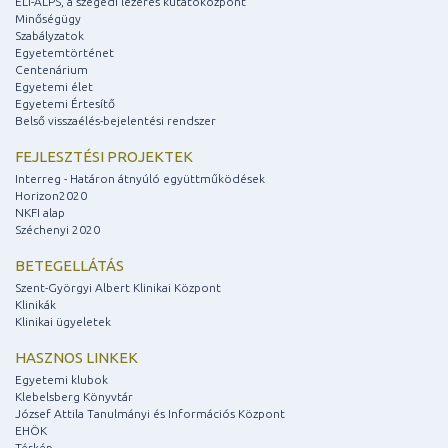
ELI-ALPS, a szegedi lézeres kutatóközpont
Minőségügy
Szabályzatok
Egyetemtörténet
Centenárium
Egyetemi élet
Egyetemi Értesítő
Belső visszaélés-bejelentési rendszer
FEJLESZTÉSI PROJEKTEK
Interreg - Határon átnyúló együttműködések
Horizon2020
NKFI alap
Széchenyi 2020
BETEGELLÁTÁS
Szent-Györgyi Albert Klinikai Központ
Klinikák
Klinikai ügyeletek
HASZNOS LINKEK
Egyetemi klubok
Klebelsberg Könyvtár
József Attila Tanulmányi és Információs Központ
EHÖK
Térkép