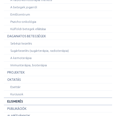
A betegek jogairól
Emlőcentrum
Pszicho-onkológia
Külföldi betegek ellátása
DAGANATOS BETEGSÉGEK
Sebészi kezelés
Sugárkezelés (sugárterápia, radioterápia)
A kemoterápia
Immunterápia, bioterápia
PROJEKTEK
OKTATÁS
Esettár
Kurzusok
ELISMERÉS
PUBLIKÁCIÓK
ALAPÍTVÁNYOK