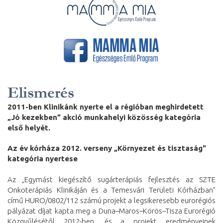
Elismerés
2011-ben Klinikánk nyerte el a régióban meghirdetett
„Jó kezekben” akció munkahelyi közösség kategória
első helyét.
Az év kórháza 2012. verseny „Környezet és tisztaság"
kategória nyertese
Az „Egymást kiegészítő sugárterápiás fejlesztés az SZTE
Onkoterápiás Klinikáján és a Temesvári Területi Kórházban”
című HURO/0802/112 számú projekt a legsikeresebb eurorégiós
pályázat díjat kapta meg a Duna–Maros–Körös–Tisza Eurorégió
Közgyűlésétől 2012-ben, és a projekt eredményeinek