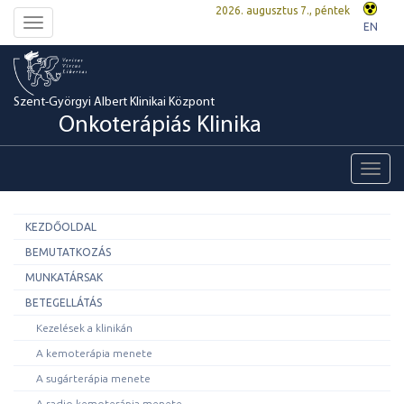
2026. augusztus 7., péntek
Toggle
EN
navigation
Szent-Györgyi Albert Klinikai Központ
Onkoterápiás Klinika
Toggl
navig
KEZDŐOLDAL
BEMUTATKOZÁS
MUNKATÁRSAK
BETEGELLÁTÁS
Kezelések a klinikán
A kemoterápia menete
A sugárterápia menete
A radio-kemoterápia menete