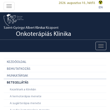
2026. augusztus 10., hétfő
Toggle
EN
navigation
Szent-Györgyi Albert Klinikai Központ
Onkoterápiás Klinika
Toggl
navig
KEZDŐOLDAL
BEMUTATKOZÁS
MUNKATÁRSAK
BETEGELLÁTÁS
Kezelések a klinikán
A kemoterápia menete
A sugárterápia menete
A radio-kemoterápia menete