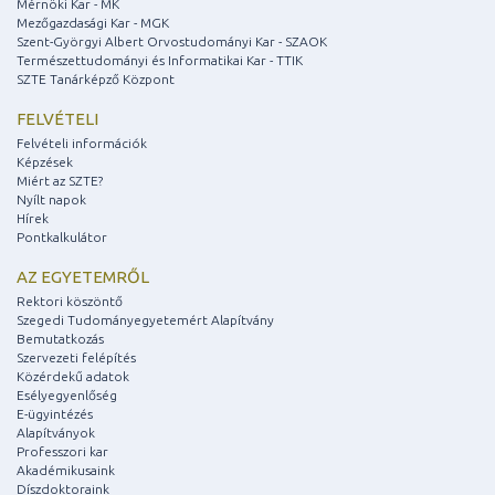
Mérnöki Kar - MK
Mezőgazdasági Kar - MGK
Szent-Györgyi Albert Orvostudományi Kar - SZAOK
Természettudományi és Informatikai Kar - TTIK
SZTE Tanárképző Központ
FELVÉTELI
Felvételi információk
Képzések
Miért az SZTE?
Nyílt napok
Hírek
Pontkalkulátor
AZ EGYETEMRŐL
Rektori köszöntő
Szegedi Tudományegyetemért Alapítvány
Bemutatkozás
Szervezeti felépítés
Közérdekű adatok
Esélyegyenlőség
E-ügyintézés
Alapítványok
Professzori kar
Akadémikusaink
Díszdoktoraink