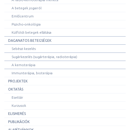
A betegek jogairól
Emlőcentrum
Pszicho-onkológia
Külföldi betegek ellátása
DAGANATOS BETEGSÉGEK
Sebészi kezelés
Sugárkezelés (sugárterápia, radioterápia)
A kemoterápia
Immunterápia, bioterápia
PROJEKTEK
OKTATÁS
Esettár
Kurzusok
ELISMERÉS
PUBLIKÁCIÓK
ALAPÍTVÁNYOK