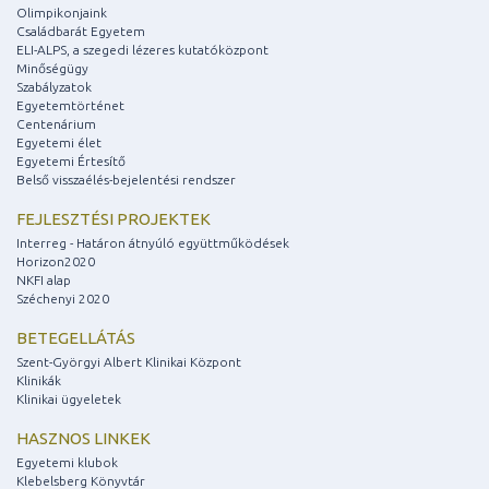
Olimpikonjaink
Családbarát Egyetem
ELI-ALPS, a szegedi lézeres kutatóközpont
Minőségügy
Szabályzatok
Egyetemtörténet
Centenárium
Egyetemi élet
Egyetemi Értesítő
Belső visszaélés-bejelentési rendszer
FEJLESZTÉSI PROJEKTEK
Interreg - Határon átnyúló együttműködések
Horizon2020
NKFI alap
Széchenyi 2020
BETEGELLÁTÁS
Szent-Györgyi Albert Klinikai Központ
Klinikák
Klinikai ügyeletek
HASZNOS LINKEK
Egyetemi klubok
Klebelsberg Könyvtár