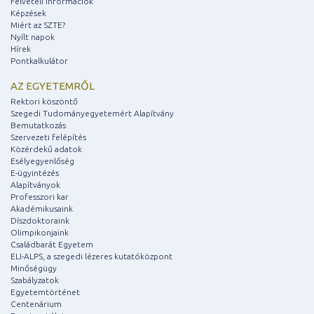
Felvételi információk
Képzések
Miért az SZTE?
Nyílt napok
Hírek
Pontkalkulátor
AZ EGYETEMRŐL
Rektori köszöntő
Szegedi Tudományegyetemért Alapítvány
Bemutatkozás
Szervezeti felépítés
Közérdekű adatok
Esélyegyenlőség
E-ügyintézés
Alapítványok
Professzori kar
Akadémikusaink
Díszdoktoraink
Olimpikonjaink
Családbarát Egyetem
ELI-ALPS, a szegedi lézeres kutatóközpont
Minőségügy
Szabályzatok
Egyetemtörténet
Centenárium