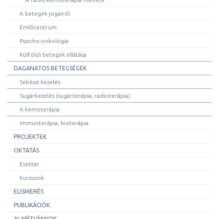
A betegek jogairól
Emlőcentrum
Pszicho-onkológia
Külföldi betegek ellátása
DAGANATOS BETEGSÉGEK
Sebészi kezelés
Sugárkezelés (sugárterápia, radioterápia)
A kemoterápia
Immunterápia, bioterápia
PROJEKTEK
OKTATÁS
Esettár
Kurzusok
ELISMERÉS
PUBLIKÁCIÓK
ALAPÍTVÁNYOK