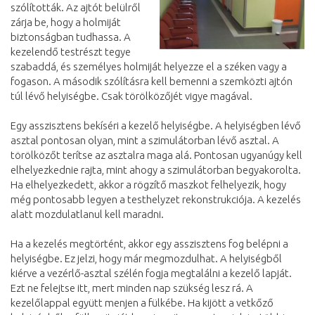
szólították. Az ajtót belülről
zárja be, hogy a holmiját
biztonságban tudhassa. A
kezelendő testrészt tegye
szabaddá, és személyes holmiját helyezze el a széken vagy a
fogason. A második szólításra kell bemenni a szemközti ajtón
túl lévő helyiségbe. Csak törölközőjét vigye magával.
Egy asszisztens bekíséri a kezelő helyiségbe. A helyiségben lévő
asztal pontosan olyan, mint a szimulátorban lévő asztal. A
törölközőt terítse az asztalra maga alá. Pontosan ugyanúgy kell
elhelyezkednie rajta, mint ahogy a szimulátorban begyakorolta.
Ha elhelyezkedett, akkor a rögzítő maszkot felhelyezik, hogy
még pontosabb legyen a testhelyzet rekonstrukciója. A kezelés
alatt mozdulatlanul kell maradni.
Ha a kezelés megtörtént, akkor egy asszisztens fog belépni a
helyiségbe. Ez jelzi, hogy már megmozdulhat. A helyiségből
kiérve a vezérlő-asztal szélén fogja megtalálni a kezelő lapját.
Ezt ne felejtse itt, mert minden nap szükség lesz rá. A
kezelőlappal együtt menjen a fülkébe. Ha kijött a vetkőző