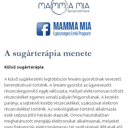
A sugárterápia menete
Külső sugárterápia
A külső sugárkezelés legtöbbször lineáris gyorsítónak nevezett
berendezéssel történik. A lineáris gyorsító az úgynevezett
részecskegyorsító egyik változata, mellyel elektromosan töltött
részecskéket egyenes vonalú pályán felgyorsítanak. A kezelés
parányi, a sejteknél kisebb részecskékkel, szakszóval elektron
részecskékkel történik. Az onkológiában történő alkalmazás
ezek sejtpusztító hatásán alapszik. Orvosi használatban
meghatározott energiájú elektronokat alkalmaznak, melyeket
nagy frekvenciás elektromágneses tér segítségével állítanak elő.