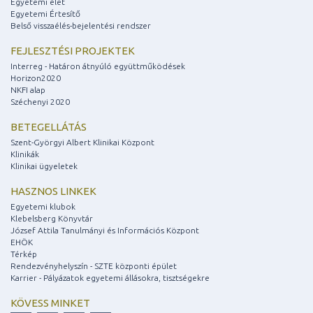
Egyetemi élet
Egyetemi Értesítő
Belső visszaélés-bejelentési rendszer
FEJLESZTÉSI PROJEKTEK
Interreg - Határon átnyúló együttműködések
Horizon2020
NKFI alap
Széchenyi 2020
BETEGELLÁTÁS
Szent-Györgyi Albert Klinikai Központ
Klinikák
Klinikai ügyeletek
HASZNOS LINKEK
Egyetemi klubok
Klebelsberg Könyvtár
József Attila Tanulmányi és Információs Központ
EHÖK
Térkép
Rendezvényhelyszín - SZTE központi épület
Karrier - Pályázatok egyetemi állásokra, tisztségekre
KÖVESS MINKET