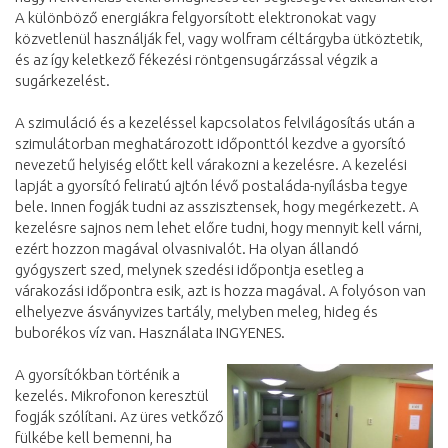
A különböző energiákra felgyorsított elektronokat vagy
közvetlenül használják fel, vagy wolfram céltárgyba ütköztetik,
és az így keletkező fékezési röntgensugárzással végzik a
sugárkezelést.
A szimuláció és a kezeléssel kapcsolatos felvilágosítás után a
szimulátorban meghatározott időponttól kezdve a gyorsító
nevezetű helyiség előtt kell várakozni a kezelésre. A kezelési
lapját a gyorsító feliratú ajtón lévő postaláda-nyílásba tegye
bele. Innen fogják tudni az asszisztensek, hogy megérkezett. A
kezelésre sajnos nem lehet előre tudni, hogy mennyit kell várni,
ezért hozzon magával olvasnivalót. Ha olyan állandó
gyógyszert szed, melynek szedési időpontja esetleg a
várakozási időpontra esik, azt is hozza magával. A folyóson van
elhelyezve ásványvizes tartály, melyben meleg, hideg és
buborékos víz van. Használata INGYENES.
A
gyorsítókban történik a
kezelés. Mikrofonon keresztül
fogják szólítani. Az üres vetkőző
fülkébe kell bemenni, ha