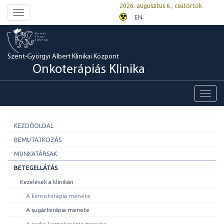
2026. augusztus 6., csütörtök
Toggle
EN
navigation
Szent-Györgyi Albert Klinikai Központ
Onkoterápiás Klinika
Toggl
navig
KEZDŐOLDAL
BEMUTATKOZÁS
MUNKATÁRSAK
BETEGELLÁTÁS
Kezelések a klinikán
A kemoterápia menete
A sugárterápia menete
A radio-kemoterápia menete