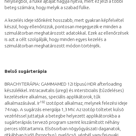
helyiségből, a fülke ajtaját hagyja nyitva, mert ez jelzi a többi
beteg számára, hogy melyik a szabad fülke.
A kezelés ideje időnként hosszabb, mert gyakran képfelvétel
készül, hogy ellenőrizzük, pontosan megegyezik-e minden a
szimulátorban meghatározott adatokkal. Ezek az ellenőrzések
is azt a célt szolgálják, hogy minden egyes kezelés a
szimulátorban meghatározott módon történjék.
Belső sugárterápia
BRACHYTERÁPIA: GAMMAMED 12i típusú HDR afterloading
készülékkel. Intracavitalis (üregi) és intersticialis (tűzdeléses)
kezelésekre alkalmas, speciális applikátorok, tűk
192
alkalmazásával. Ir
izotópot alkalmaz, melynek felezési ideje
74 nap. A sugárzás energiája 1,3 MV. Az izotóp töltetet külsõ
vezérléssel juttatjuk a betegbe helyezett applikátorokba a
sugárterápiás tervezõ program szerint kiszámított néhány
perces idõtartamra. Elsõsorban nõgyógyászati daganatok,
ritkábban tüdõ (bronchus), nyelõcsõ, végbél vagy fej-nyaki