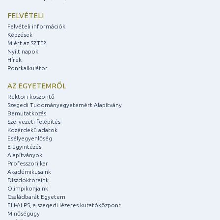
FELVÉTELI
Felvételi információk
Képzések
Miért az SZTE?
Nyílt napok
Hírek
Pontkalkulátor
AZ EGYETEMRŐL
Rektori köszöntő
Szegedi Tudományegyetemért Alapítvány
Bemutatkozás
Szervezeti felépítés
Közérdekű adatok
Esélyegyenlőség
E-ügyintézés
Alapítványok
Professzori kar
Akadémikusaink
Díszdoktoraink
Olimpikonjaink
Családbarát Egyetem
ELI-ALPS, a szegedi lézeres kutatóközpont
Minőségügy