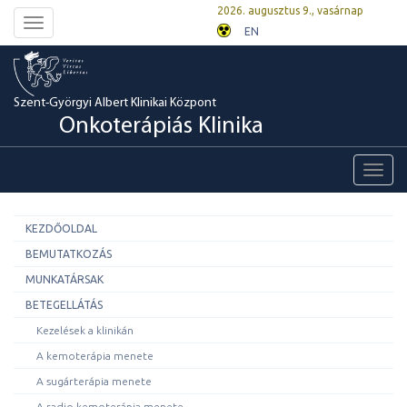
2026. augusztus 9., vasárnap
Toggle
EN
navigation
Szent-Györgyi Albert Klinikai Központ
Onkoterápiás Klinika
Toggl
navig
KEZDŐOLDAL
BEMUTATKOZÁS
MUNKATÁRSAK
BETEGELLÁTÁS
Kezelések a klinikán
A kemoterápia menete
A sugárterápia menete
A radio-kemoterápia menete