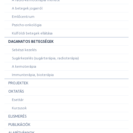
A betegek jogairól
Emlőcentrum
Pszicho-onkológia
Külföldi betegek ellátása
DAGANATOS BETEGSÉGEK
Sebészi kezelés
Sugárkezelés (sugárterápia, radioterápia)
A kemoterápia
Immunterápia, bioterápia
PROJEKTEK
OKTATÁS
Esettár
Kurzusok
ELISMERÉS
PUBLIKÁCIÓK
ALAPÍTVÁNYOK