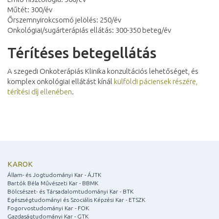
Műtét: 300/év
Őrszemnyirokcsomó jelölés: 250/év
Onkológiai/sugárterápiás ellátás: 300-350 beteg/év
Térítéses betegellátás
A szegedi Onkoterápiás Klinika konzultációs lehetőséget, és
komplex onkológiai ellátást kínál
külföldi páciensek részére,
térítési díj ellenében
.
KAROK
Állam- és Jogtudományi Kar - ÁJTK
Bartók Béla Művészeti Kar - BBMK
Bölcsészet- és Társadalomtudományi Kar - BTK
Egészségtudományi és Szociális Képzési Kar - ETSZK
Fogorvostudományi Kar - FOK
Gazdaságtudományi Kar - GTK