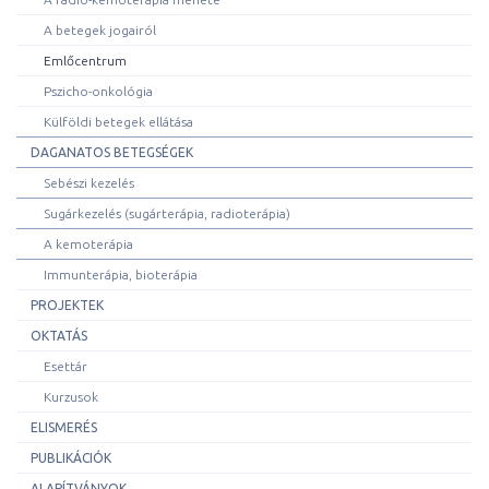
A betegek jogairól
Emlőcentrum
Pszicho-onkológia
Külföldi betegek ellátása
DAGANATOS BETEGSÉGEK
Sebészi kezelés
Sugárkezelés (sugárterápia, radioterápia)
A kemoterápia
Immunterápia, bioterápia
PROJEKTEK
OKTATÁS
Esettár
Kurzusok
ELISMERÉS
PUBLIKÁCIÓK
ALAPÍTVÁNYOK