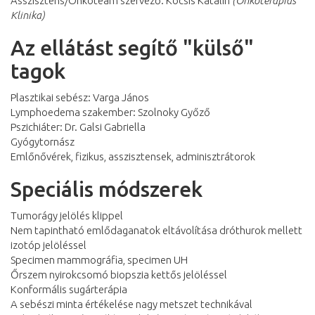
Asszisztens/Onkoteam szervező: Kocsis Katalin
(Onkoterápiás
Klinika)
Az ellátást segítő "külső"
tagok
Plasztikai sebész: Varga János
Lymphoedema szakember: Szolnoky Győző
Pszichiáter: Dr. Galsi Gabriella
Gyógytornász
Emlőnővérek, fizikus, asszisztensek, adminisztrátorok
Speciális módszerek
Tumorágy jelölés klippel
Nem tapintható emlődaganatok eltávolítása dróthurok mellett
izotóp jelöléssel
Specimen mammográfia, specimen UH
Őrszem nyirokcsomó biopszia kettős jelöléssel
Konformális sugárterápia
A sebészi minta értékelése nagy metszet technikával