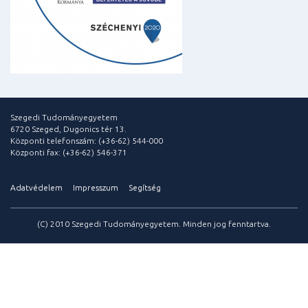
Szegedi Tudományegyetem
6720 Szeged, Dugonics tér 13.
Központi telefonszám: (+36-62) 544-000
Központi fax: (+36-62) 546-371
Adatvédelem
Impresszum
Segítség
(C) 2010 Szegedi Tudományegyetem. Minden jog fenntartva.