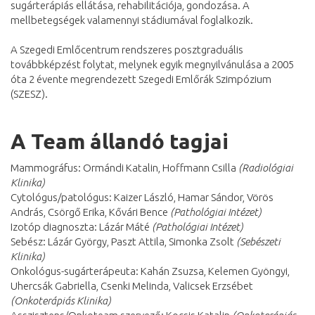
sugárterápiás ellátása, rehabilitációja, gondozása. A
mellbetegségek valamennyi stádiumával foglalkozik.
A Szegedi Emlőcentrum rendszeres posztgraduális
továbbképzést folytat, melynek egyik megnyilvánulása a 2005
óta 2 évente megrendezett Szegedi Emlőrák Szimpózium
(SZESZ).
A Team állandó tagjai
Mammográfus: Ormándi Katalin, Hoffmann Csilla
(Radiológiai
Klinika)
Cytológus/patológus: Kaizer László, Hamar Sándor, Vörös
András, Csörgő Erika, Kővári Bence
(Pathológiai Intézet)
Izotóp diagnoszta: Lázár Máté
(Pathológiai Intézet)
Sebész: Lázár György, Paszt Attila, Simonka Zsolt
(Sebészeti
Klinika)
Onkológus-sugárterápeuta: Kahán Zsuzsa, Kelemen Gyöngyi,
Uhercsák Gabriella, Csenki Melinda, Valicsek Erzsébet
(Onkoterápiás Klinika)