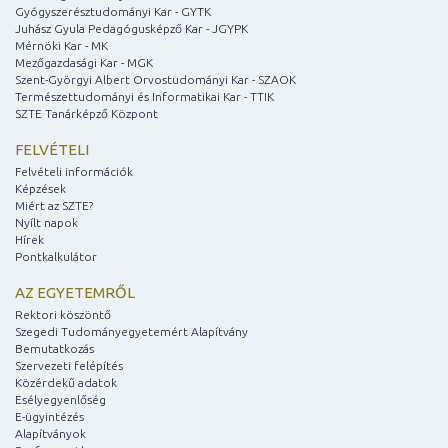
Gyógyszerésztudományi Kar - GYTK
Juhász Gyula Pedagógusképző Kar - JGYPK
Mérnöki Kar - MK
Mezőgazdasági Kar - MGK
Szent-Györgyi Albert Orvostudományi Kar - SZAOK
Természettudományi és Informatikai Kar - TTIK
SZTE Tanárképző Központ
FELVÉTELI
Felvételi információk
Képzések
Miért az SZTE?
Nyílt napok
Hírek
Pontkalkulátor
AZ EGYETEMRŐL
Rektori köszöntő
Szegedi Tudományegyetemért Alapítvány
Bemutatkozás
Szervezeti felépítés
Közérdekű adatok
Esélyegyenlőség
E-ügyintézés
Alapítványok