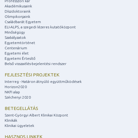
Professzori kar
Akadémikusaink
Díszdoktoraink
Olimpikonjaink
Családbarát Egyetem
ELI-ALPS, a szegedi lézeres kutatóközpont
Minőségügy
Szabályzatok
Egyetemtörténet
Centenárium
Egyetemi élet
Egyetemi Értesítő
Belső visszaélés-bejelentési rendszer
FEJLESZTÉSI PROJEKTEK
Interreg - Határon átnyúló együttműködések
Horizon2020
NKFI alap
Széchenyi 2020
BETEGELLÁTÁS
Szent-Györgyi Albert Klinikai Központ
Klinikák
Klinikai ügyeletek
HASZNOS LINKEK