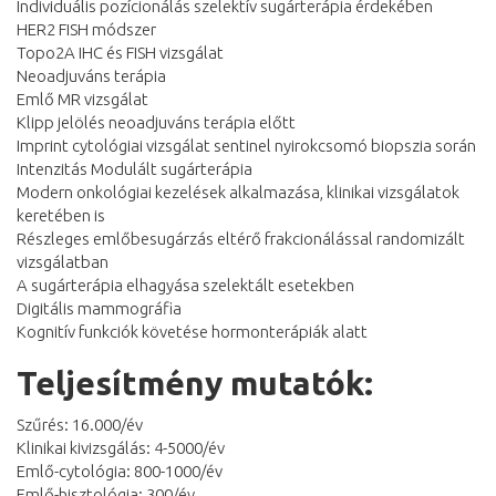
Individuális pozícionálás szelektív sugárterápia érdekében
HER2 FISH módszer
Topo2A IHC és FISH vizsgálat
Neoadjuváns terápia
Emlő MR vizsgálat
Klipp jelölés neoadjuváns terápia előtt
Imprint cytológiai vizsgálat sentinel nyirokcsomó biopszia során
Intenzitás Modulált sugárterápia
Modern onkológiai kezelések alkalmazása, klinikai vizsgálatok
keretében is
Részleges emlőbesugárzás eltérő frakcionálással randomizált
vizsgálatban
A sugárterápia elhagyása szelektált esetekben
Digitális mammográfia
Kognitív funkciók követése hormonterápiák alatt
Teljesítmény mutatók:
Szűrés: 16.000/év
Klinikai kivizsgálás: 4-5000/év
Emlő-cytológia: 800-1000/év
Emlő-hisztológia: 300/év