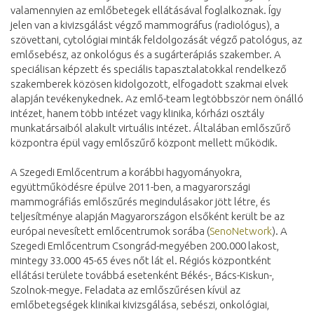
valamennyien az emlőbetegek ellátásával foglalkoznak. Így
jelen van a kivizsgálást végző mammográfus (radiológus), a
szövettani, cytológiai minták feldolgozását végző patológus, az
emlősebész, az onkológus és a sugárterápiás szakember. A
speciálisan képzett és speciális tapasztalatokkal rendelkező
szakemberek közösen kidolgozott, elfogadott szakmai elvek
alapján tevékenykednek. Az emlő-team legtöbbször nem önálló
intézet, hanem több intézet vagy klinika, kórházi osztály
munkatársaiból alakult virtuális intézet. Általában emlőszűrő
központra épül vagy emlőszűrő központ mellett működik.
A Szegedi Emlőcentrum a korábbi hagyományokra,
együttműködésre épülve 2011-ben, a magyarországi
mammográfiás emlőszűrés megindulásakor jött létre, és
teljesítménye alapján Magyarországon elsőként került be az
európai nevesített emlőcentrumok sorába (
SenoNetwork
). A
Szegedi Emlőcentrum Csongrád-megyében 200.000 lakost,
mintegy 33.000 45-65 éves nőt lát el. Régiós központként
ellátási területe továbbá esetenként Békés-, Bács-Kiskun-,
Szolnok-megye. Feladata az emlőszűrésen kívül az
emlőbetegségek klinikai kivizsgálása, sebészi, onkológiai,