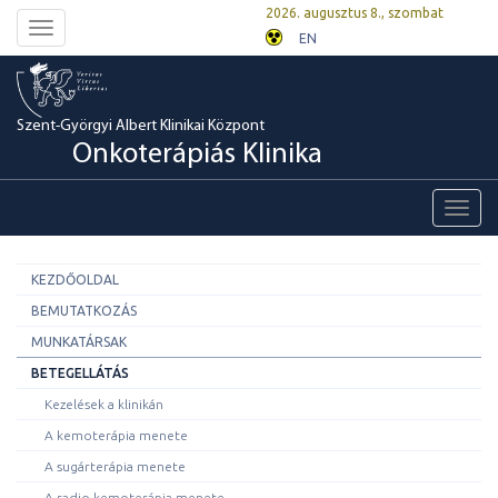
2026. augusztus 8., szombat
Toggle
EN
navigation
Szent-Györgyi Albert Klinikai Központ
Onkoterápiás Klinika
Toggl
navig
KEZDŐOLDAL
BEMUTATKOZÁS
MUNKATÁRSAK
BETEGELLÁTÁS
Kezelések a klinikán
A kemoterápia menete
A sugárterápia menete
A radio-kemoterápia menete