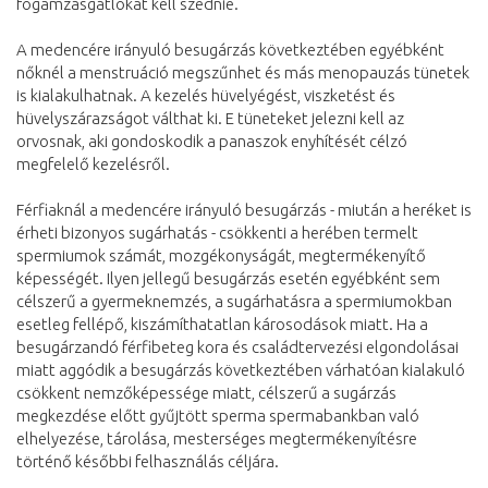
fogamzásgátlókat kell szednie.
A medencére irányuló besugárzás következtében egyébként
nőknél a menstruáció megszűnhet és más menopauzás tünetek
is kialakulhatnak. A kezelés hüvelyégést, viszketést és
hüvelyszárazságot válthat ki. E tüneteket jelezni kell az
orvosnak, aki gondoskodik a panaszok enyhítését célzó
megfelelő kezelésről.
Férfiaknál a medencére irányuló besugárzás - miután a heréket is
érheti bizonyos sugárhatás - csökkenti a herében termelt
spermiumok számát, mozgékonyságát, megtermékenyítő
képességét. Ilyen jellegű besugárzás esetén egyébként sem
célszerű a gyermeknemzés, a sugárhatásra a spermiumokban
esetleg fellépő, kiszámíthatatlan károsodások miatt. Ha a
besugárzandó férfibeteg kora és családtervezési elgondolásai
miatt aggódik a besugárzás következtében várhatóan kialakuló
csökkent nemzőképessége miatt, célszerű a sugárzás
megkezdése előtt gyűjtött sperma spermabankban való
elhelyezése, tárolása, mesterséges megtermékenyítésre
történő későbbi felhasználás céljára.