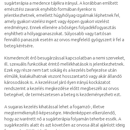
sugárterápia a medence tájékra irányul. A korábban említett
emésztési zavarok enyhébb formában ilyenkor is
jelentkezhetnek, emellett húgyhólyag-izgalmak léphetnek fel,
amely gyakori vizelési ingert vagy éppen gyakori vizelést
eredményez. Ennek ellenére a bőséges folyadékfogyasztás
enyhítheti a hólyagpanaszokat. Súlyosabb vagy tartósan
fennálló panaszok esetén az orvos megfelelő gyógyszert ír fel a
beteg kérésére.
Kismedencét érő besugárzással kapcsolatban a nemi szerveket,
ill. szexuális funkciókat érintő mellékhatások is jelentkezhetnek.
Ezek egy része nem tart sokáig és a kezelés befejezése után
elmúlik, kialakulhatnak viszont hosszantartó vagy akár állandó
károsodások is. A kezeléssel járó ilyen irányú kockázatot
rendszerint a kezelés megkezdése előtt megbeszéli az orvos
betegével, de természetesen a beteg is kezdeményezheti ezt.
A sugaras kezelés kihatással lehet a fogamzó-, illetve
megtermékenyítő-képességre. Mindenképpen elkerülendő,
hogy az ivarérett nő a sugárterápia folyamán teherbe essék. A
sugárkezelés alatt és azt követően az orvosa által ajánlott ideig