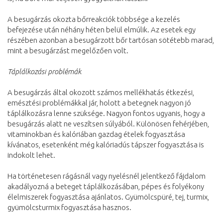
A besugárzás okozta bőrreakciók többsége a kezelés
befejezése után néhány héten belül elmúlik. Az esetek egy
részében azonban a besugárzott bőr tartósan sötétebb marad,
mint a besugárzást megelőzően volt.
Táplálkozási problémák
A besugárzás által okozott számos mellékhatás étkezési,
emésztési problémákkal jár, holott a betegnek nagyon jó
táplálkozásra lenne szüksége. Nagyon fontos ugyanis, hogy a
besugárzás alatt ne veszítsen súlyából. Különösen fehérjében,
vitaminokban és kalóriában gazdag ételek fogyasztása
kívánatos, esetenként még kalóriadús tápszer fogyasztása is
indokolt lehet.
Ha történetesen rágásnál vagy nyelésnél jelentkező fájdalom
akadályozná a beteget táplálkozásában, pépes és folyékony
élelmiszerek fogyasztása ajánlatos. Gyümölcspüré, tej, turmix,
gyümölcsturmix fogyasztása hasznos.