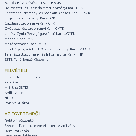
Bartók Béla Művészeti Kar - BBMK
Bölcsészet- és Társadalomtudományi Kar - BTK
Egészségtudományi és Szociális Képzési Kar - ETSZK
Fogorvostudományi Kar - FOK
Gazdaságtudományi Kar - GTK
Gyógyszerésztudományi Kar - GYTK
Juhász Gyula Pedagógusképző Kar - JGYPK
Mérnöki Kar - MK
Mezőgazdasági Kar - MGK
Szent-Györgyi Albert Orvostudományi Kar - SZAOK
Természettudományi és Informatikai Kar - TTIK
SZTE Tanárképző Központ
FELVÉTELI
Felvételi információk
Képzések
Miért az SZTE?
Nyílt napok
Hírek
Pontkalkulátor
AZ EGYETEMRŐL
Rektori köszöntő
Szegedi Tudományegyetemért Alapítvány
Bemutatkozás
Szervezeti felépítés