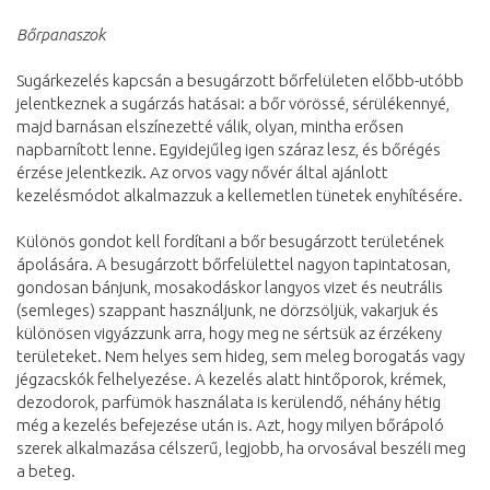
Bőrpanaszok
Sugárkezelés kapcsán a besugárzott bőrfelületen előbb-utóbb
jelentkeznek a sugárzás hatásai: a bőr vörössé, sérülékennyé,
majd barnásan elszínezetté válik, olyan, mintha erősen
napbarnított lenne. Egyidejűleg igen száraz lesz, és bőrégés
érzése jelentkezik. Az orvos vagy nővér által ajánlott
kezelésmódot alkalmazzuk a kellemetlen tünetek enyhítésére.
Különös gondot kell fordítani a bőr besugárzott területének
ápolására. A besugárzott bőrfelülettel nagyon tapintatosan,
gondosan bánjunk, mosakodáskor langyos vizet és neutrális
(semleges) szappant használjunk, ne dörzsöljük, vakarjuk és
különösen vigyázzunk arra, hogy meg ne sértsük az érzékeny
területeket. Nem helyes sem hideg, sem meleg borogatás vagy
jégzacskók felhelyezése. A kezelés alatt hintőporok, krémek,
dezodorok, parfümök használata is kerülendő, néhány hétig
még a kezelés befejezése után is. Azt, hogy milyen bőrápoló
szerek alkalmazása célszerű, legjobb, ha orvosával beszéli meg
a beteg.