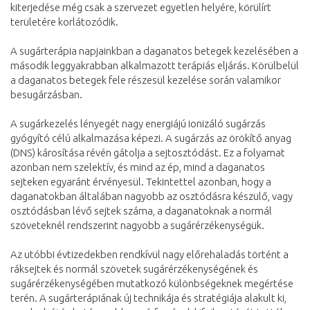
kiterjedése még csak a szervezet egyetlen helyére, körülírt
területére korlátozódik.
A sugárterápia napjainkban a daganatos betegek kezelésében a
második leggyakrabban alkalmazott terápiás eljárás. Körülbelül
a daganatos betegek fele részesül kezelése során valamikor
besugárzásban.
A sugárkezelés lényegét nagy energiájú ionizáló sugárzás
gyógyító célú alkalmazása képezi. A sugárzás az örökítő anyag
(DNS) károsítása révén gátolja a sejtosztódást. Ez a folyamat
azonban nem szelektív, és mind az ép, mind a daganatos
sejteken egyaránt érvényesül. Tekintettel azonban, hogy a
daganatokban általában nagyobb az osztódásra készülő, vagy
osztódásban lévő sejtek száma, a daganatoknak a normál
szöveteknél rendszerint nagyobb a sugárérzékenységük.
Az utóbbi évtizedekben rendkívül nagy előrehaladás történt a
ráksejtek és normál szövetek sugárérzékenységének és
sugárérzékenységében mutatkozó különbségeknek megértése
terén. A sugárterápiának új technikája és stratégiája alakult ki,