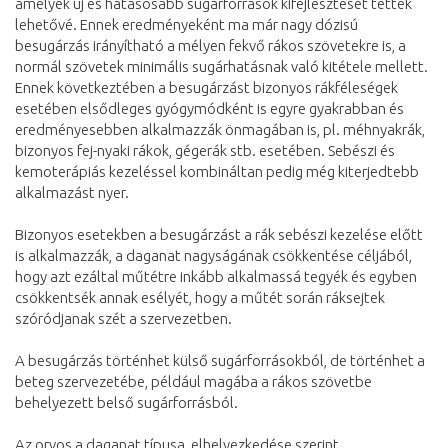
amelyek új és hatásosabb sugárforrások kifejlesztését tették
lehetővé. Ennek eredményeként ma már nagy dózisú
besugárzás irányítható a mélyen fekvő rákos szövetekre is, a
normál szövetek minimális sugárhatásnak való kitétele mellett.
Ennek következtében a besugárzást bizonyos rákféleségek
esetében elsődleges gyógymódként is egyre gyakrabban és
eredményesebben alkalmazzák önmagában is, pl. méhnyakrák,
bizonyos fej-nyaki rákok, gégerák stb. esetében. Sebészi és
kemoterápiás kezeléssel kombináltan pedig még kiterjedtebb
alkalmazást nyer.
Bizonyos esetekben a besugárzást a rák sebészi kezelése előtt
is alkalmazzák, a daganat nagyságának csökkentése céljából,
hogy azt ezáltal műtétre inkább alkalmassá tegyék és egyben
csökkentsék annak esélyét, hogy a műtét során ráksejtek
szóródjanak szét a szervezetben.
A besugárzás történhet külső sugárforrásokból, de történhet a
beteg szervezetébe, például magába a rákos szövetbe
behelyezett belső sugárforrásból.
Az orvos a daganat típusa, elhelyezkedése szerint