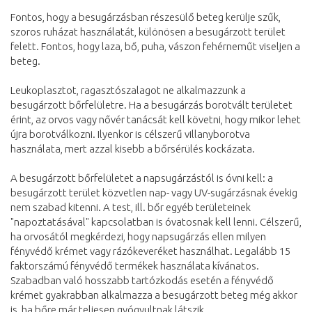
Fontos, hogy a besugárzásban részesülő beteg kerülje szűk,
szoros ruházat használatát, különösen a besugárzott terület
felett. Fontos, hogy laza, bő, puha, vászon fehérneműt viseljen a
beteg.
Leukoplasztot, ragasztószalagot ne alkalmazzunk a
besugárzott bőrfelületre. Ha a besugárzás borotvált területet
érint, az orvos vagy nővér tanácsát kell követni, hogy mikor lehet
újra borotválkozni. Ilyenkor is célszerű villanyborotva
használata, mert azzal kisebb a bőrsérülés kockázata.
A besugárzott bőrfelületet a napsugárzástól is óvni kell: a
besugárzott terület közvetlen nap- vagy UV-sugárzásnak évekig
nem szabad kitenni. A test, ill. bőr egyéb területeinek
"napoztatásával" kapcsolatban is óvatosnak kell lenni. Célszerű,
ha orvosától megkérdezi, hogy napsugárzás ellen milyen
fényvédő krémet vagy rázókeveréket használhat. Legalább 15
faktorszámú fényvédő termékek használata kívánatos.
Szabadban való hosszabb tartózkodás esetén a fényvédő
krémet gyakrabban alkalmazza a besugárzott beteg még akkor
is, ha bőre már teljesen gyógyultnak látszik.