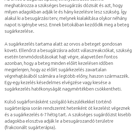
meghatározza a szükséges besugárzás dózisát és azt, hogy
milyen adagokban adják le és hány kezelésre lesz szükség. Így
alakul ki a besugárzási terv, melynek kialakítása olykor néhány
napot is igénybe vesz. Ennek birtokában kezdődik meg a beteg
sugárkezelése.
A sugárkezelés tartama alatt az orvos a beteget gondosan
követi. Ellenőrzi a besugárzásra adott válaszreakciókat, szükség
esetén tervmódosításokat hajt végre, alapvetően fontos
azonban, hogy a beteg minden előírt kezelésen időben
megjelenjen, hogy az előírt sugárkezelés zavartalan
végrehajtásából számára a legtöbb előny, haszon származzék.
Egy-egy kezelés késedelmes elvégzése vagy kiesése a
sugárkezelés hatékonyságát nagymértékben csökkentheti.
Külső sugárforrásként szolgáló készülékekkel történő
sugárterápia során rendszerint hetenként öt kezelést végeznek
és a sugárkezelés 6-7 hétig tart. A szükséges sugárdózist kisebb
adagokba elosztva adják le a besugározandó területre
(frakcionált sugárterápia).