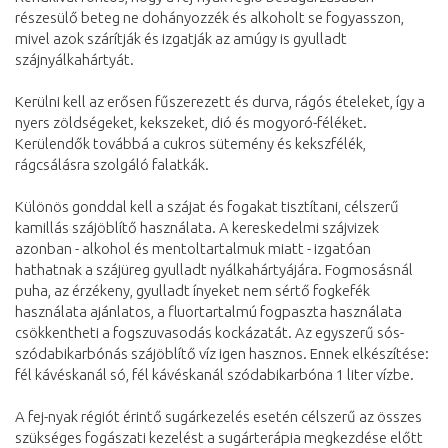
részesülő beteg ne dohányozzék és alkoholt se fogyasszon,
mivel azok szárítják és izgatják az amúgy is gyulladt
szájnyálkahártyát.
Kerülni kell az erősen fűszerezett és durva, rágós ételeket, így a
nyers zöldségeket, kekszeket, dió és mogyoró-féléket.
Kerülendők továbbá a cukros sütemény és kekszfélék,
rágcsálásra szolgáló falatkák.
Különös gonddal kell a szájat és fogakat tisztítani, célszerű
kamillás szájöblítő használata. A kereskedelmi szájvizek
azonban - alkohol és mentoltartalmuk miatt - izgatóan
hathatnak a szájüreg gyulladt nyálkahártyájára. Fogmosásnál
puha, az érzékeny, gyulladt ínyeket nem sértő fogkefék
használata ajánlatos, a fluortartalmú fogpaszta használata
csökkentheti a fogszuvasodás kockázatát. Az egyszerű sós-
szódabikarbónás szájöblítő víz igen hasznos. Ennek elkészítése:
fél kávéskanál só, fél kávéskanál szódabikarbóna 1 liter vízbe.
A fej-nyak régiót érintő sugárkezelés esetén célszerű az összes
szükséges fogászati kezelést a sugárterápia megkezdése előtt