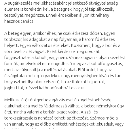
A sugárkezelés mellékhatásaként jelentkező étvágytalanság
ellenére is törekedni kell a betegnek, hogy jól táplálkozzék,
testsúlyát megőrizze. Ennek érdekében álljon itt néhány
hasznos tanács.
A beteg egyen, amikor éhes, ne csak étkezési időben. Egyen
többször, kis adagokat a nap folyamán, a három fő étkezés
helyett. Egyen változatos ételeket. Közismert, hogy a bor és a
sör növeli az étvágyat. Ezért kérdezze meg orvosát,
fogyaszthat-e alkoholt, vagy nem. Vannak ugyanis olyan kezelési
formák, amelyeknél nem engedhető meg az alkoholfogyasztás,
mert az súlyosbítja a mellékhatásokat. Előfordul, hogy az
étvágytalan beteg folyadékot nagy mennyiségben kíván és tud
fogyasztani. Ilyenkor célszerű, ha az italokat tejporral,
joghurttal, mézzel kalóriadúsabbá tesszük.
Mellkast érő röntgenbesugárzás esetén nyelési nehézség
alakulhat ki: a nyelés fájdalmassá válhat, a beteg némelykor úgy
érzi, mintha valami a torkán akadt volna. A száj- és
torokszárazság is nehézzé teheti az étkezést. Számos módja
van annak, hogy az előbb említett nehézségeket leküzdjük, vagy