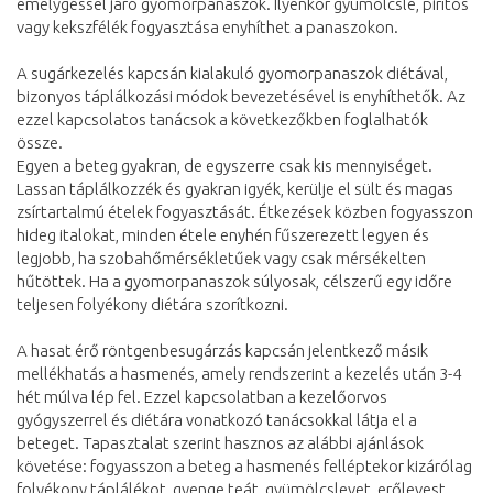
émelygéssel járó gyomorpanaszok. Ilyenkor gyümölcslé, pirítós
vagy kekszfélék fogyasztása enyhíthet a panaszokon.
A sugárkezelés kapcsán kialakuló gyomorpanaszok diétával,
bizonyos táplálkozási módok bevezetésével is enyhíthetők. Az
ezzel kapcsolatos tanácsok a következőkben foglalhatók
össze.
Egyen a beteg gyakran, de egyszerre csak kis mennyiséget.
Lassan táplálkozzék és gyakran igyék, kerülje el sült és magas
zsírtartalmú ételek fogyasztását. Étkezések közben fogyasszon
hideg italokat, minden étele enyhén fűszerezett legyen és
legjobb, ha szobahőmérsékletűek vagy csak mérsékelten
hűtöttek. Ha a gyomorpanaszok súlyosak, célszerű egy időre
teljesen folyékony diétára szorítkozni.
A hasat érő röntgenbesugárzás kapcsán jelentkező másik
mellékhatás a hasmenés, amely rendszerint a kezelés után 3-4
hét múlva lép fel. Ezzel kapcsolatban a kezelőorvos
gyógyszerrel és diétára vonatkozó tanácsokkal látja el a
beteget. Tapasztalat szerint hasznos az alábbi ajánlások
követése: fogyasszon a beteg a hasmenés felléptekor kizárólag
folyékony táplálékot, gyenge teát, gyümölcslevet, erőlevest.