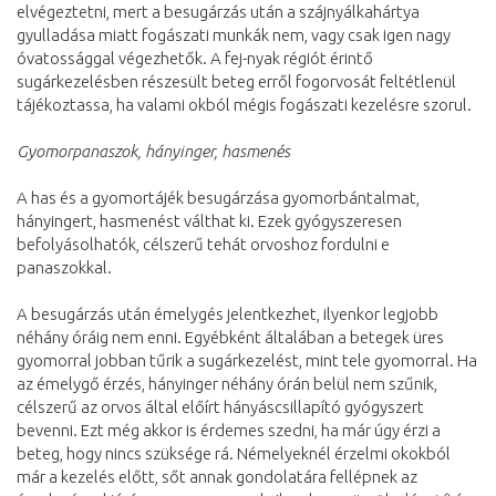
elvégeztetni, mert a besugárzás után a szájnyálkahártya
gyulladása miatt fogászati munkák nem, vagy csak igen nagy
óvatossággal végezhetők. A fej-nyak régiót érintő
sugárkezelésben részesült beteg erről fogorvosát feltétlenül
tájékoztassa, ha valami okból mégis fogászati kezelésre szorul.
Gyomorpanaszok, hányinger, hasmenés
A has és a gyomortájék besugárzása gyomorbántalmat,
hányingert, hasmenést válthat ki. Ezek gyógyszeresen
befolyásolhatók, célszerű tehát orvoshoz fordulni e
panaszokkal.
A besugárzás után émelygés jelentkezhet, ilyenkor legjobb
néhány óráig nem enni. Egyébként általában a betegek üres
gyomorral jobban tűrik a sugárkezelést, mint tele gyomorral. Ha
az émelygő érzés, hányinger néhány órán belül nem szűnik,
célszerű az orvos által előírt hányáscsillapító gyógyszert
bevenni. Ezt még akkor is érdemes szedni, ha már úgy érzi a
beteg, hogy nincs szüksége rá. Némelyeknél érzelmi okokból
már a kezelés előtt, sőt annak gondolatára fellépnek az