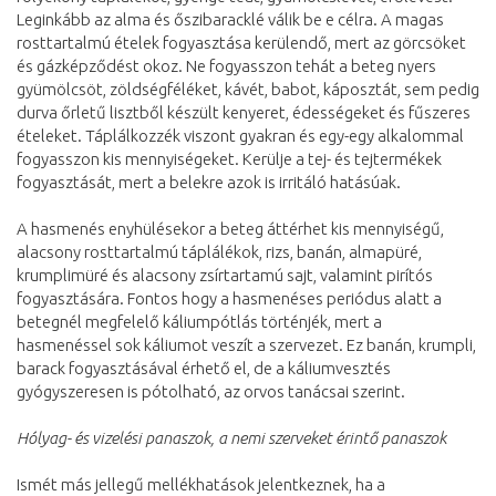
Leginkább az alma és őszibaracklé válik be e célra. A magas
rosttartalmú ételek fogyasztása kerülendő, mert az görcsöket
és gázképződést okoz. Ne fogyasszon tehát a beteg nyers
gyümölcsöt, zöldségféléket, kávét, babot, káposztát, sem pedig
durva őrletű lisztből készült kenyeret, édességeket és fűszeres
ételeket. Táplálkozzék viszont gyakran és egy-egy alkalommal
fogyasszon kis mennyiségeket. Kerülje a tej- és tejtermékek
fogyasztását, mert a belekre azok is irritáló hatásúak.
A hasmenés enyhülésekor a beteg áttérhet kis mennyiségű,
alacsony rosttartalmú táplálékok, rizs, banán, almapüré,
krumplimüré és alacsony zsírtartamú sajt, valamint pirítós
fogyasztására. Fontos hogy a hasmenéses periódus alatt a
betegnél megfelelő káliumpótlás történjék, mert a
hasmenéssel sok káliumot veszít a szervezet. Ez banán, krumpli,
barack fogyasztásával érhető el, de a káliumvesztés
gyógyszeresen is pótolható, az orvos tanácsai szerint.
Hólyag- és vizelési panaszok, a nemi szerveket érintő panaszok
Ismét más jellegű mellékhatások jelentkeznek, ha a