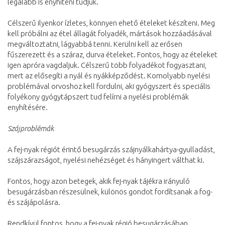
legalább is enyhíteni tudjuk.
Célszerű ilyenkor ízletes, könnyen ehető ételeket készíteni. Meg
kell próbálni az étel állagát folyadék, mártások hozzáadásával
megváltoztatni, lágyabbá tenni. Kerülni kell az erősen
fűszerezett és a száraz, durva ételeket. Fontos, hogy az ételeket
igen apróra vagdaljuk. Célszerű több folyadékot fogyasztani,
mert az elősegíti a nyál és nyákképződést. Komolyabb nyelési
problémával orvoshoz kell fordulni, aki gyógyszert és speciális
folyékony gyógytápszert tud felírni a nyelési problémák
enyhítésére.
Szájproblémák
A fej-nyak régiót érintő besugárzás szájnyálkahártya-gyulladást,
szájszárazságot, nyelési nehézséget és hányingert válthat ki.
Fontos, hogy azon betegek, akik fej-nyak tájékra irányuló
besugárzásban részesülnek, különös gondot fordítsanak a fog-
és szájápolásra.
Rendkívül fontos, hogy a fej-nyak régió besugárzásában