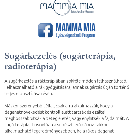
Sugárkezelés (sugárterápia,
radioterápia)
A sugárkezelés a rákterápiában sokféle módon felhasználható.
Felhasználható a rák gyógyítására, annak sugárzás útján történő
teljes elpusztítása révén.
Máskor szerényebb céllal, csak arra alkalmazzák, hogy a
daganatnövekedést kontroll alatt tartsák és ezáltal
meghosszabbítsák a beteg életét, vagy enyhítsék a fájdalmát. A
sugárterápia - hasonlóan a sebészi terápiához - akkor
alkalmazható legeredményesebben, ha a rákos daganat