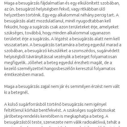
Maga a besugárzás fájdalmatlan és egy elkülönített szobában,
az ún. besugárzó helyiségben fekvő, vagy ritkábban ülő
helyzetben történik. Egy-egy alkalommal néhány percig tart. A
besugárzás alatt mozdulatlanul, minél nyugodtabban kell
feküdni, hogy a sugárzás csak azon területeket érje, amelyeket
szükséges, továbbá, hogy minden alkalommal ugyanazon
területet érje a sugárzás. A légzést a besugárzás alatt nem kell
visszatartani. A besugárzás tartamára a beteg egyedül marad a
szobában, a besugárzó készüléket a szomszédos, sugárvédett
helyiségből távirányítással vezénylik a beteget folyamatosan
megfigyelik. Jóllehet a beteg egyedül érezheti magát, de a
kezelő személyzettel hangosbeszélőn keresztül folyamatos
érintkezésben marad.
Maga a besugárzás zajjal nem jár és semmilyen érzést nem vált
ki a betegnél.
A külső sugárforrásból történő besugárzás nem igényel
feltétlenül kórházi bentfekvést. A szükséges sugárdózisokat
járóbeteg-rendelés keretében is megkaphatja a beteg. A
besugárzástól teste, szervezete nem válik radioaktívvá, tehát a