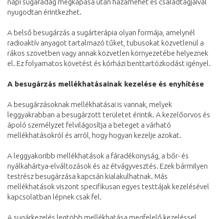
napi sugáradag megkapása után hazamehet és családtagjaival
nyugodtan érintkezhet.
A belső besugárzás a sugárterápia olyan formája, amelynél
radioaktív anyagot tartalmazó tűket, tubusokat közvetlenül a
rákos szövetben vagy annak közvetlen környezetébe helyeznek
el. Ez folyamatos követést és kórházi benttartózkodást igényel.
A besugárzás mellékhatásainak kezelése és enyhítése
A besugárzásoknak mellékhatásai is vannak, melyek
leggyakrabban a besugárzott területet érintik. A kezelőorvos és
ápoló személyzet felvilágosítja a beteget a várható
mellékhatásokról és arról, hogy hogyan kezelje azokat.
A leggyakoribb mellékhatások a fáradékonyság, a bőr- és
nyálkahártya-elváltozások és az étvágyvesztés. Ezek bármilyen
testrész besugárzása kapcsán kialakulhatnak. Más
mellékhatások viszont specifikusan egyes testtájak kezelésével
kapcsolatban lépnek csak fel.
A sugárkezelés legtöbb mellékhatása megfelelő kezeléssel