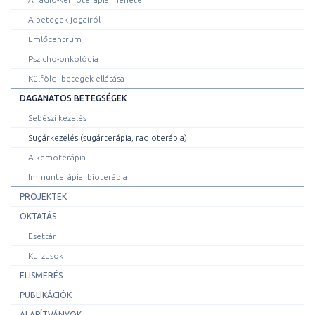
A betegek jogairól
Emlőcentrum
Pszicho-onkológia
Külföldi betegek ellátása
DAGANATOS BETEGSÉGEK
Sebészi kezelés
Sugárkezelés (sugárterápia, radioterápia)
A kemoterápia
Immunterápia, bioterápia
PROJEKTEK
OKTATÁS
Esettár
Kurzusok
ELISMERÉS
PUBLIKÁCIÓK
ALAPÍTVÁNYOK