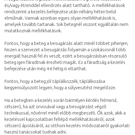
és/vagy étrenddel ellenőrzés alatt tartható. A mellékhatások
rendszerint a kezelés befejezése után néhány héten belül
elmúlnak. Vannak azonban egyes olyan mellékhatások is,
amelyek tovább tartanak. Sok betegnél viszont egyáltalán nem
mutatkoznak mellékhatások.
Fontos, hogy a beteg a besugárzás alatt minél többet pihenjen,
hiszen a szervezet a besugárzás folyamán a szokásosnál több
energiát használ fel és veszít, ezért a besugárzásban részesülő
beteg igen fáradtnak érezheti magát. Ez a fáradtság a kezelés
befejezése után még 4-6 hétig is eltarthat.
Fontos, hogy a beteg jól táplálkozzék, táplálkozása
kiegyensúlyozott legyen, hogy a súlyvesztést megelőzze.
Ha a betegben a kezelés során bármilyen kérdés felmerül,
célszerű, ha azt orvosával vagy a besugárzást végző
technikussal, nővérrel minél előbb megbeszéli. Ők azok, akik a
kezeléssel kapcsolatban fellépő mellékhatásokról, azok
célszerű ápolásáról, az otthoni kezelés módozatairól gyakorlati
hasznú tanácsokat tudnak adni.