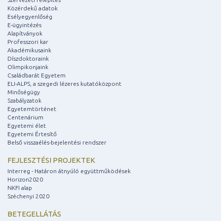
Közérdekű adatok
Esélyegyenlőség
E-ügyintézés
Alapítványok
Professzori kar
Akadémikusaink
Díszdoktoraink
Olimpikonjaink
Családbarát Egyetem
ELI-ALPS, a szegedi lézeres kutatóközpont
Minőségügy
Szabályzatok
Egyetemtörténet
Centenárium
Egyetemi élet
Egyetemi Értesítő
Belső visszaélés-bejelentési rendszer
FEJLESZTÉSI PROJEKTEK
Interreg - Határon átnyúló együttműködések
Horizon2020
NKFI alap
Széchenyi 2020
BETEGELLÁTÁS