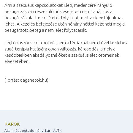
Ami a szexuális kapcsolatokat illeti, medencére irányuló
besugárzásban részesülő nők esetében nem tanácsos a
besugárzás alatt nemi életet folytatni, mert az igen fájdalmas
lehet. A kezelés befejezése után néhány héttel kezdheti meg a
besugárzott beteg a nemi élet folytatását.
Legtöbbször sem a nőknél, sem a férfiaknál nem következik be a
sugárterápia hatására olyan változás, károsodás, amely a
későbbiekben akadályozná őket a szexuális élet örömeinek
élvezetében.
(Forrás: daganatok.hu)
KAROK
Állam- és Jogtudományi Kar - ÁJTK