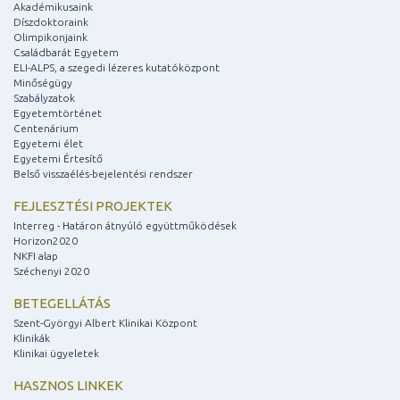
Akadémikusaink
Díszdoktoraink
Olimpikonjaink
Családbarát Egyetem
ELI-ALPS, a szegedi lézeres kutatóközpont
Minőségügy
Szabályzatok
Egyetemtörténet
Centenárium
Egyetemi élet
Egyetemi Értesítő
Belső visszaélés-bejelentési rendszer
FEJLESZTÉSI PROJEKTEK
Interreg - Határon átnyúló együttműködések
Horizon2020
NKFI alap
Széchenyi 2020
BETEGELLÁTÁS
Szent-Györgyi Albert Klinikai Központ
Klinikák
Klinikai ügyeletek
HASZNOS LINKEK