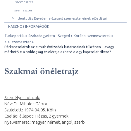
II. szemeszter
I. szemeszter
Mindentudás Egyeteme-Szeged szemesztereinek előadásai
HASZNOS INFORMÁCIÓK
Tudásportál
Szabadegyetem - Szeged
Korábbi szemeszterek
XIX. szemeszter
Párkapcsolatok az elmúlt évtizedek kutatásainak tükrében – avagy
mérhető-e a boldogság és előrejelezhető-e egy kapcsolat sikere?
Szakmai önéletrajz
Személyes adatok:
Név: Dr. Mihalec Gábor
Született: 1974.04.05. Köln
Családi állapot: Házas, 2 gyermek
Nyelvismeret: magyar, német, angol, szerb