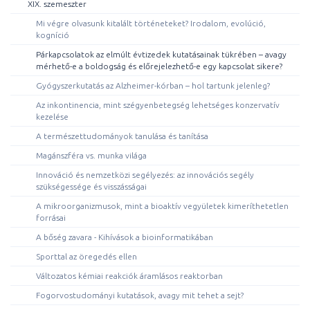
XIX. szemeszter
Mi végre olvasunk kitalált történeteket? Irodalom, evolúció,
kogníció
Párkapcsolatok az elmúlt évtizedek kutatásainak tükrében – avagy
mérhető-e a boldogság és előrejelezhető-e egy kapcsolat sikere?
Gyógyszerkutatás az Alzheimer-kórban – hol tartunk jelenleg?
Az inkontinencia, mint szégyenbetegség lehetséges konzervatív
kezelése
A természettudományok tanulása és tanítása
Magánszféra vs. munka világa
Innováció és nemzetközi segélyezés: az innovációs segély
szükségessége és visszásságai
A mikroorganizmusok, mint a bioaktív vegyületek kimeríthetetlen
forrásai
A bőség zavara - Kihívások a bioinformatikában
Sporttal az öregedés ellen
Változatos kémiai reakciók áramlásos reaktorban
Fogorvostudományi kutatások, avagy mit tehet a sejt?