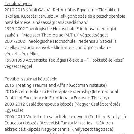
Tanulmányok:
2010-2013 Károli Gáspár Református Egyetem HTK doktori
iskolája. Kutatási terület: „A lelkigondozás és a pszichoterápia
határkérdései a házassági tanácsadásban.”
1999-2002 Theologische Hochschule Friedensau teológiai
szakán – “Magister Theologiae (M.Th.)” végzettséggel
2001-2002 Theologische Hochschule Friedensau “Szociális
viselkedéstudományok – klinikai pszichológia” szakán –
végzettség nélkül
1993-1998 Adventista Teológiai Főiskola – “Hitoktató-lelkész”
végzettséggel
További szakmai képzések:
2016 Treating Trauma and Affair (Gottman Institute)
2016 Érzelmi Fókuszú Párterápia - Externship (International
Centre of Excellence in Emotionally Focused Therapy)
2008-2012 Családterapeuta képzés (Magyar Családterápiás
Egyesület
2006-2010 Minősített családi életre nevelő (Certified Family Life
Educator) képzés (Adventist Family Ministries – USA-ban
akkreditált képzés Nagy-britanniai kihelyezett tagozata)