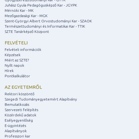
Juhász Gyula Pedagógusképző Kar - JGYPK
Mérnöki Kar - MK
Mezőgazdasági Kar - MGK
Szent-Györgyi Albert Orvostudományi Kar - SZAOK
Természettudományi és Informatikai Kar - TTIK
SZTE Tanárképző Központ
FELVÉTELI
Felvételi információk
Képzések
Miért az SZTE?
Nyílt napok
Hírek
Pontkalkulátor
AZ EGYETEMRŐL
Rektori köszöntő
Szegedi Tudományegyetemért Alapítvány
Bemutatkozás
Szervezeti felépítés
Közérdekű adatok
Esélyegyenlőség
E-ügyintézés
Alapítványok
Professzori kar