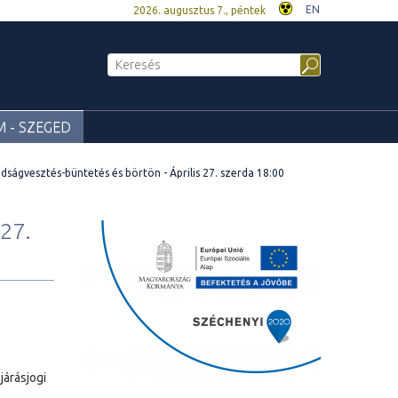
EN
2026. augusztus 7., péntek
 - SZEGED
dságvesztés-büntetés és börtön - Április 27. szerda 18:00
 27.
járásjogi