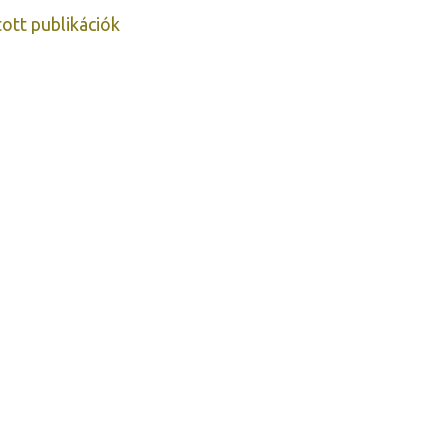
ott publikációk