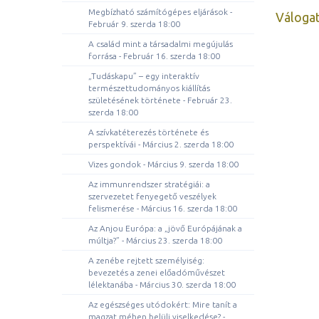
Megbízható számítógépes eljárások -
Válogat
Február 9. szerda 18:00
A család mint a társadalmi megújulás
forrása - Február 16. szerda 18:00
„Tudáskapu” – egy interaktív
természettudományos kiállítás
születésének története - Február 23.
szerda 18:00
A szívkatéterezés története és
perspektívái - Március 2. szerda 18:00
Vizes gondok - Március 9. szerda 18:00
Az immunrendszer stratégiái: a
szervezetet fenyegető veszélyek
felismerése - Március 16. szerda 18:00
Az Anjou Európa: a „jövő Európájának a
múltja?” - Március 23. szerda 18:00
A zenébe rejtett személyiség:
bevezetés a zenei előadóművészet
lélektanába - Március 30. szerda 18:00
Az egészséges utódokért: Mire tanít a
magzat méhen belüli viselkedése? -