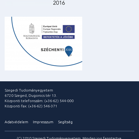
Szegedi Tudományegyetem
6720 Szeged, Dugonics tér 13.
Központi telefonszám: (+36-62) 544-000
Központi fax: (+36-62) 546-371
Adatvédelem
Impresszum
Segítség
(C) 2010 Szegedi Tudományegyetem. Minden jog fenntartva.