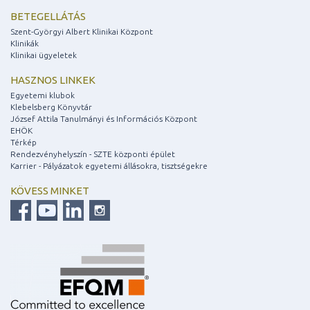
BETEGELLÁTÁS
Szent-Györgyi Albert Klinikai Központ
Klinikák
Klinikai ügyeletek
HASZNOS LINKEK
Egyetemi klubok
Klebelsberg Könyvtár
József Attila Tanulmányi és Információs Központ
EHÖK
Térkép
Rendezvényhelyszín - SZTE központi épület
Karrier - Pályázatok egyetemi állásokra, tisztségekre
KÖVESS MINKET