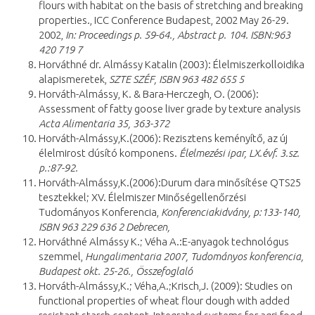
flours with habitat on the basis of stretching and breaking
properties., ICC Conference Budapest, 2002 May 26-29.
2002,
In: Proceedings p. 59-64., Abstract p. 104. ISBN:963
420 719 7
Horváthné dr. Almássy Katalin (2003): Élelmiszerkolloidika
alapismeretek,
SZTE SZÉF, ISBN 963 482 655 5
Horváth-Almássy, K. & Bara-Herczegh, O. (2006):
Assessment of fatty goose liver grade by texture analysis
Acta Alimentaria 35, 363-372
Horváth-Almássy,K.(2006): Rezisztens keményítő, az új
élelmirost dúsító komponens.
Élelmezési ipar, LX.évf. 3.sz.
p.:87-92.
Horváth-Almássy,K.(2006):Durum dara minősítése QTS25
tesztekkel; XV. Élelmiszer Minőségellenőrzési
Tudományos Konferencia,
Konferenciakidvány, p:133-140,
ISBN 963 229 636 2 Debrecen,
Horváthné Almássy K.; Véha A.:E-anyagok technológus
szemmel,
Hungalimentaria 2007, Tudományos konferencia,
Budapest okt. 25-26., Összefoglaló
Horváth-Almássy,K.; Véha,A.;Krisch,J. (2009): Studies on
functional properties of wheat flour dough with added