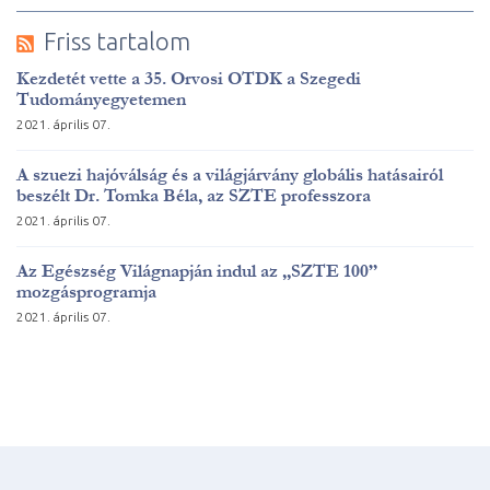
Friss tartalom
Kezdetét vette a 35. Orvosi OTDK a Szegedi
Tudományegyetemen
2021. április 07.
A szuezi hajóválság és a világjárvány globális hatásairól
beszélt Dr. Tomka Béla, az SZTE professzora
2021. április 07.
Az Egészség Világnapján indul az „SZTE 100”
mozgásprogramja
2021. április 07.