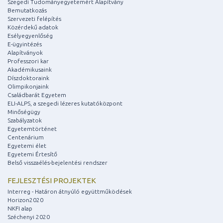
Szegedi Tudományegyetemért Alapítvány
Bemutatkozás
Szervezeti felépítés
Közérdekű adatok
Esélyegyenlőség
E-ügyintézés
Alapítványok
Professzori kar
Akadémikusaink
Díszdoktoraink
Olimpikonjaink
Családbarát Egyetem
ELI-ALPS, a szegedi lézeres kutatóközpont
Minőségügy
Szabályzatok
Egyetemtörténet
Centenárium
Egyetemi élet
Egyetemi Értesítő
Belső visszaélés-bejelentési rendszer
FEJLESZTÉSI PROJEKTEK
Interreg - Határon átnyúló együttműködések
Horizon2020
NKFI alap
Széchenyi 2020