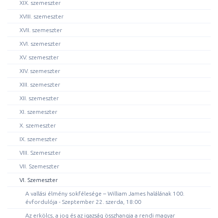
XIX. szemeszter
XVIII. szemeszter
XVII. szemeszter
XVI. szemeszter
XV. szemeszter
XIV. szemeszter
XIII. szemeszter
XII. szemeszter
XI. szemeszter
X. szemeszter
IX. szemeszter
VIII. Szemeszter
VII. Szemeszter
VI. Szemeszter
A vallási élmény sokfélesége – William James halálának 100.
évfordulója - Szeptember 22. szerda, 18:00
Az erkölcs, a jog és az igazság összhangja a rendi magyar