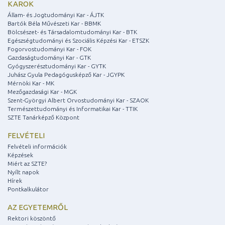
KAROK
Állam- és Jogtudományi Kar - ÁJTK
Bartók Béla Művészeti Kar - BBMK
Bölcsészet- és Társadalomtudományi Kar - BTK
Egészségtudományi és Szociális Képzési Kar - ETSZK
Fogorvostudományi Kar - FOK
Gazdaságtudományi Kar - GTK
Gyógyszerésztudományi Kar - GYTK
Juhász Gyula Pedagógusképző Kar - JGYPK
Mérnöki Kar - MK
Mezőgazdasági Kar - MGK
Szent-Györgyi Albert Orvostudományi Kar - SZAOK
Természettudományi és Informatikai Kar - TTIK
SZTE Tanárképző Központ
FELVÉTELI
Felvételi információk
Képzések
Miért az SZTE?
Nyílt napok
Hírek
Pontkalkulátor
AZ EGYETEMRŐL
Rektori köszöntő