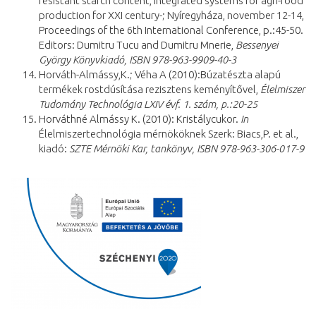
resistant starch content, Integrated systems for agri-food
production for XXI century-; Nyíregyháza, november 12-14,
Proceedings of the 6th International Conference, p.:45-50.
Editors: Dumitru Tucu and Dumitru Mnerie,
Bessenyei
György Könyvkiadó, ISBN 978-963-9909-40-3
Horváth-Almássy,K.; Véha A (2010):Búzatészta alapú
termékek rostdúsítása rezisztens keményítővel,
Élelmiszer
Tudomány Technológia LXIV évf. 1. szám, p.:20-25
Horváthné Almássy K. (2010): Kristálycukor.
In
Élelmiszertechnológia mérnököknek Szerk: Biacs,P. et al.,
kiadó:
SZTE Mérnöki Kar, tankönyv, ISBN 978-963-306-017-9