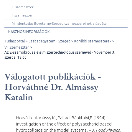
II. szemeszter
I. szemeszter
Mindentudás Egyeteme-Szeged szemesztereinek előadásai
HASZNOS INFORMÁCIÓK
Tudásportál
Szabadegyetem - Szeged
Korábbi szemeszterek
VI. Szemeszter
Az E-számokról az élelmiszertechnológus szemével - November 3.
szerda, 18:00
Válogatott publikációk -
Horváthné Dr. Almássy
Katalin
Horváth - Almássy K., Pallagi-Bánkfalvi,E.(1994):
Investigation of the effect of polysaccharid based
hydrocolloids on the model systems. –
J. Food Physics,