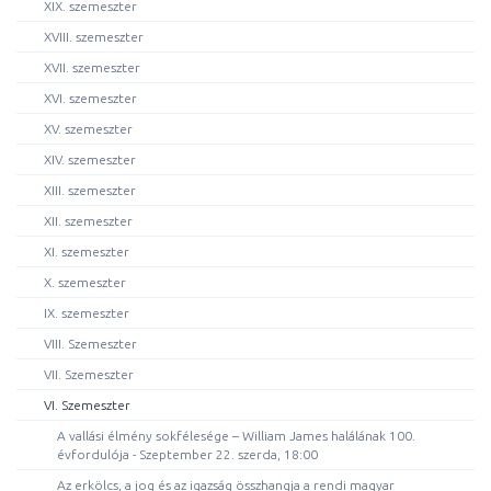
XIX. szemeszter
XVIII. szemeszter
XVII. szemeszter
XVI. szemeszter
XV. szemeszter
XIV. szemeszter
XIII. szemeszter
XII. szemeszter
XI. szemeszter
X. szemeszter
IX. szemeszter
VIII. Szemeszter
VII. Szemeszter
VI. Szemeszter
A vallási élmény sokfélesége – William James halálának 100.
évfordulója - Szeptember 22. szerda, 18:00
Az erkölcs, a jog és az igazság összhangja a rendi magyar