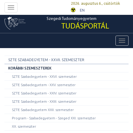
2026. augusztus 6., csütörtök
Toggle
EN
navigation
Szegedi Tudományegyetem
TUDÁSPORTÁL
Toggl
navig
SZTE SZABADEGYETEM - XXVII. SZEMESZTER
KORÁBBI SZEMESZTEREK
SZTE Szabadegyetem - XXVI. szemeszter
SZTE Szabadegyetem - XXV. szemeszter
SZTE Szabadegyetem - XXIV. szemeszter
SZTE Szabadegyetem - XXIII. szemeszter
SZTE Szabadegyetem XXII. szemeszter
Program - Szabadegyetem - Szeged XXI. szemeszter
XX. szemeszter