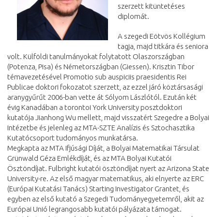
szerzett kitüntetéses
diplomát.
A szegedi Eötvös Kollégium
tagja, majd titkára és seniora
volt. Külföldi tanulmányokat folytatott Olaszországban
(Potenza, Pisa) és Németországban (Giessen). Krisztin Tibor
témavezetésével Promotio sub auspiciis praesidentis Rei
Publicae doktori fokozatot szerzett, az ezzel járó köztársasági
aranygyűrűt 2006-ban vette át Sólyom Lászlótól. Ezután két
évig Kanadában a torontoi York University posztdoktori
kutatója Jianhong Wu mellett, majd visszatért Szegedre a Bolyai
Intézetbe és jelenleg az MTA-SZTE Analízis és Sztochasztika
Kutatócsoport tudományos munkatársa.
Megkapta az MTA Ifjúsági Díját, a Bolyai Matematikai Társulat
Grünwald Géza Emlékdíját, és az MTA Bolyai Kutatói
Ösztöndíjat. Fulbright kutatói ösztöndíjat nyert az Arizona State
University-re. Az első magyar matematikus, aki elnyerte az ERC
(Európai Kutatási Tanács) Starting Investigator Grantet, és
egyben az első kutató a Szegedi Tudományegyetemről, akit az
Európai Unió legrangosabb kutatói pályázata támogat.