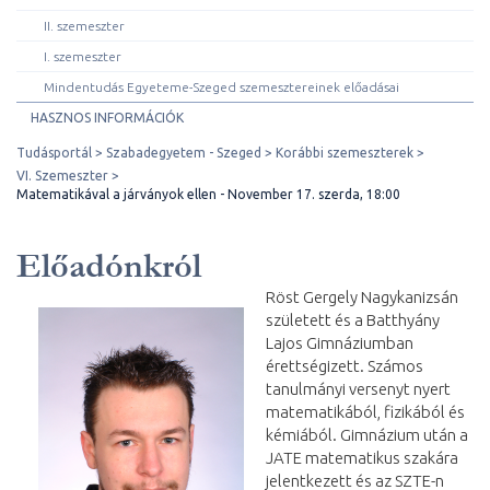
II. szemeszter
I. szemeszter
Mindentudás Egyeteme-Szeged szemesztereinek előadásai
HASZNOS INFORMÁCIÓK
Tudásportál
Szabadegyetem - Szeged
Korábbi szemeszterek
VI. Szemeszter
Matematikával a járványok ellen - November 17. szerda, 18:00
Előadónkról
Röst Gergely Nagykanizsán
született és a Batthyány
Lajos Gimnáziumban
érettségizett. Számos
tanulmányi versenyt nyert
matematikából, fizikából és
kémiából. Gimnázium után a
JATE matematikus szakára
jelentkezett és az SZTE-n