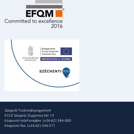
Szegedi Tudományegyetem
6720 Szeged, Dugonics tér 13.
Központi telefonszám: (+36-62) 544-000
Központi fax: (+36-62) 546-371