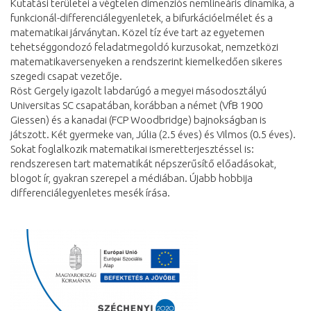
Kutatási területei a végtelen dimenziós nemlineáris dinamika, a
funkcionál-differenciálegyenletek, a bifurkációelmélet és a
matematikai járványtan. Közel tíz éve tart az egyetemen
tehetséggondozó feladatmegoldó kurzusokat, nemzetközi
matematikaversenyeken a rendszerint kiemelkedően sikeres
szegedi csapat vezetője.
Röst Gergely igazolt labdarúgó a megyei másodosztályú
Universitas SC csapatában, korábban a német (VfB 1900
Giessen) és a kanadai (FCP Woodbridge) bajnokságban is
játszott. Két gyermeke van, Júlia (2.5 éves) és Vilmos (0.5 éves).
Sokat foglalkozik matematikai ismeretterjesztéssel is:
rendszeresen tart matematikát népszerűsítő előadásokat,
blogot ír, gyakran szerepel a médiában. Újabb hobbija
differenciálegyenletes mesék írása.