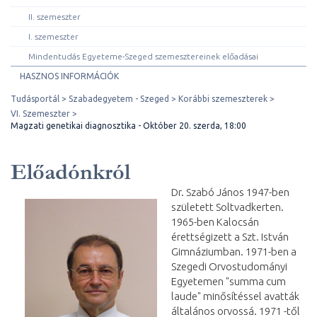
II. szemeszter
I. szemeszter
Mindentudás Egyeteme-Szeged szemesztereinek előadásai
HASZNOS INFORMÁCIÓK
Tudásportál
Szabadegyetem - Szeged
Korábbi szemeszterek
VI. Szemeszter
Magzati genetikai diagnosztika - Október 20. szerda, 18:00
Előadónkról
Dr. Szabó János 1947-ben
született Soltvadkerten.
1965-ben Kalocsán
érettségizett a Szt. István
Gimnáziumban. 1971-ben a
Szegedi Orvostudományi
Egyetemen "summa cum
laude" minősítéssel avatták
általános orvossá. 1971 -től