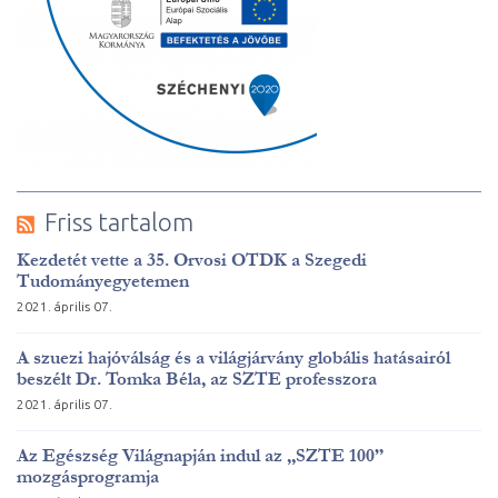
Friss tartalom
Kezdetét vette a 35. Orvosi OTDK a Szegedi
Tudományegyetemen
2021. április 07.
A szuezi hajóválság és a világjárvány globális hatásairól
beszélt Dr. Tomka Béla, az SZTE professzora
2021. április 07.
Az Egészség Világnapján indul az „SZTE 100”
mozgásprogramja