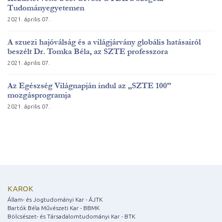
Tudományegyetemen
2021. április 07.
A szuezi hajóválság és a világjárvány globális hatásairól
beszélt Dr. Tomka Béla, az SZTE professzora
2021. április 07.
Az Egészség Világnapján indul az „SZTE 100”
mozgásprogramja
2021. április 07.
KAROK
Állam- és Jogtudományi Kar - ÁJTK
Bartók Béla Művészeti Kar - BBMK
Bölcsészet- és Társadalomtudományi Kar - BTK