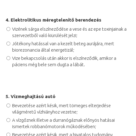
4. Elektrolitikus méregtelenítő berendezés
Vizének sárga elszíneződése a vese és az epe toxinjainak a
szervezetből való kiürülését jelzi;
Jótékony hatással van a kezelt beteg aurájára, mert
biorezonancia által energetizál;
Vize bekapcsolás után akkor is elszíneződik, amikor a
páciens még bele sem dugta a lábát.
5. Vízmeghajtású autó
Bevezetése azért késik, mert tömeges elterjedése
világméretű vízhiányhoz vezetne;
A vízgőznek illetve a durranógáznak előnyös hatásai
ismertek robbanómotorok működésében;
Bevezetése azért késik, mert a hivatalos tudomány