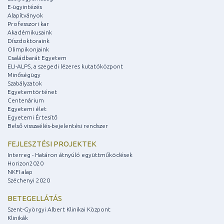
E-ügyintézés
Alapítványok
Professzori kar
Akadémikusaink
Díszdoktoraink
Olimpikonjaink
Családbarát Egyetem
ELI-ALPS, a szegedi lézeres kutatóközpont
Minőségügy
Szabályzatok
Egyetemtörténet
Centenárium
Egyetemi élet
Egyetemi Értesítő
Belső visszaélés-bejelentési rendszer
FEJLESZTÉSI PROJEKTEK
Interreg - Határon átnyúló együttműködések
Horizon2020
NKFI alap
Széchenyi 2020
BETEGELLÁTÁS
Szent-Györgyi Albert Klinikai Központ
Klinikák