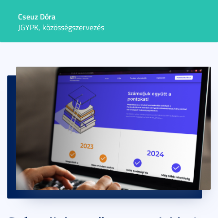
Cseuz Dóra
JGYPK, közösségszervezés