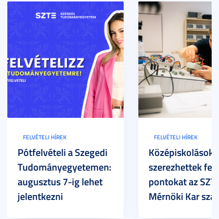
FELVÉTELI HÍREK
FELVÉTELI HÍREK
Pótfelvételi a Szegedi
Középiskolások
Tudományegyetemen:
szerezhettek felv
augusztus 7-ig lehet
pontokat az SZT
jelentkezni
Mérnöki Kar sza