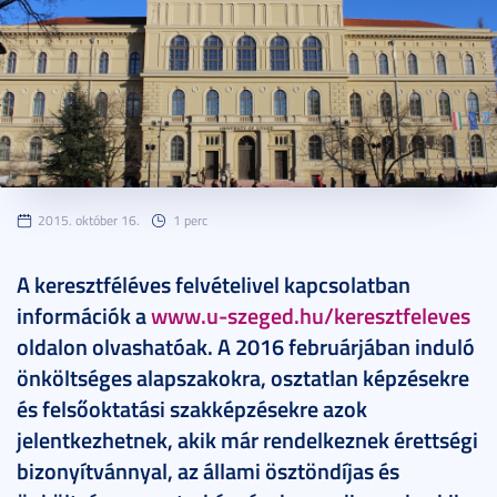
2015. október 16.
1 perc
A keresztféléves felvételivel kapcsolatban
információk a
www.u-szeged.hu/keresztfeleves
oldalon olvashatóak. A 2016 februárjában induló
önköltséges alapszakokra, osztatlan képzésekre
és felsőoktatási szakképzésekre azok
jelentkezhetnek, akik már rendelkeznek érettségi
bizonyítvánnyal, az állami ösztöndíjas és