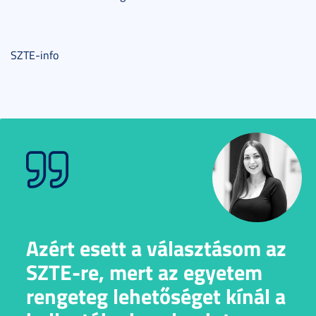
SZTE-info
Azért esett a választásom az
SZTE-re, mert az egyetem
rengeteg lehetőséget kínál a