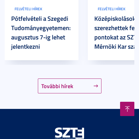
FELVÉTELI HÍREK
FELVÉTELI HÍREK
Pótfelvételi a Szegedi
Középiskolások
Tudományegyetemen:
szerezhettek felv
augusztus 7-ig lehet
pontokat az SZT
jelentkezni
Mérnöki Kar sza
További hírek