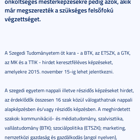
önköltséges mesterképzésekre pedig azok, akik
már megszerezték a szükséges felsőfokú
végzettséget.
A Szegedi Tudományetem öt kara - a BTK, az ETSZK, a GTK,
az MK és a TTIK - hirdet keresztféléves képzéseket,
amelyekre 2015. november 15-ig lehet jelentkezni.
A szegedi egyetem nappali illetve részidős képzéseket hirdet,
az érdeklődők összesen 16 szak közül válogathatnak nappali
alapképzésben és/vagy részidős képzésben. A meghirdetett
szakok: kommunikáció- és médiatudomány, szalvisztika,
vallástudomány (BTK); szociálpolitika (ETSZK); marketing,
nemzetközi gazdaság és gazdálkodás (angol nyelven),