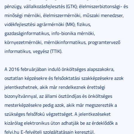
pénzügy, vállalkozásfejlesztés (GTK); élelmiszerbiztonsági- és
minőségi mérnöki, élelmiszermérnöki, műszaki menedzser,
vidékfejlesztési agrármérnöki (MK); fizikus,
gazdaságinformatikus, info-bionika mérnöki,
környezetmérnöki, mérnökinformatikus, programtervező
informatikus, vegyész (TTIK).
A 2016 februárjában induló önköltséges alapszakokra,
osztatlan képzésekre és felsőoktatási szakképzésekre azok
jelentkezhetnek, akik már rendelkeznek érettségi
bizonyítvánnyal, az állami ösztöndíjas és önköltséges
mesterképzésekre pedig azok, akik már megszerezték a
szükséges felsőfokú végzettséget. A jelentkezéseket
kizárólag elektronikus úton adhatják be az érdeklődők a
felvi.hu E-felvételi szolgáltatásain keresztül.