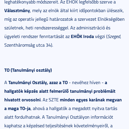
leghatékonyabb módszereit. Az EHÖK legfelsőbb szerve a
Választmány
, mely az elnök által kiírt időpontokban ülésezik,
míg az operatív jellegű határozatok a szervezet Elnökségében
születnek, heti rendszerességgel. Az adminisztráció és
EHÖK Iroda
ügyeleti rendszer fenntartását az
végzi (
Szeged
,
Szentháromság utca 34).
TO (Tanulmányi osztály)
Tanulmányi Osztály, azaz a TO
a
A
- nevéhez híven -
hallgatók képzés alatt felmerülő tanulmányi problémáit
hivatott orvosolni
minden egyes karának megvan
. Az SZTE
a maga TO-ja
, ahová a hallgatók a megadott nyitva tartás
alatt fordulhatnak. A Tanulmányi Osztályon információt
kaphatsz a képzésed teljesítésének követelményeiről, a