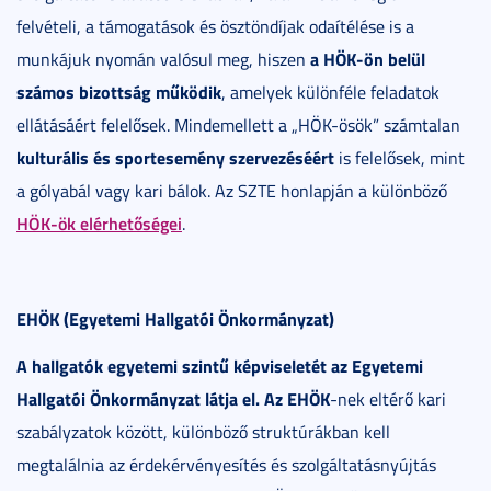
felvételi, a támogatások és ösztöndíjak odaítélése is a
a HÖK-ön belül
munkájuk nyomán valósul meg, hiszen
számos bizottság működik
, amelyek különféle feladatok
ellátásáért felelősek. Mindemellett a „HÖK-ösök” számtalan
kulturális és sportesemény szervezéséért
is felelősek, mint
a gólyabál vagy kari bálok. Az SZTE honlapján a különböző
HÖK-ök elérhetőségei
.
EHÖK (Egyetemi Hallgatói Önkormányzat)
A hallgatók egyetemi szintű képviseletét az Egyetemi
Hallgatói Önkormányzat látja el. Az EHÖK
-nek eltérő kari
szabályzatok között, különböző struktúrákban kell
megtalálnia az érdekérvényesítés és szolgáltatásnyújtás