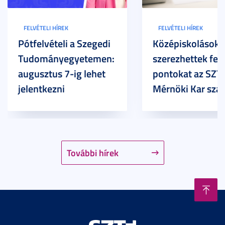
FELVÉTELI HÍREK
FELVÉTELI HÍREK
Pótfelvételi a Szegedi
Középiskolások
Tudományegyetemen:
szerezhettek felv
augusztus 7-ig lehet
pontokat az SZT
jelentkezni
Mérnöki Kar sza
További hírek