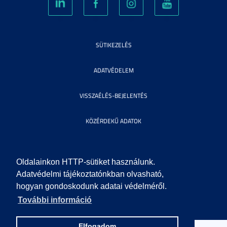
SÜTIKEZELÉS
ADATVÉDELEM
VISSZAÉLÉS-BEJELENTÉS
KÖZÉRDEKŰ ADATOK
IMPRESSZUM
Oldalainkon HTTP-sütiket használunk.
SEGÍTSÉG
Adatvédelmi tájékoztatónkban olvasható,
hogyan gondoskodunk adatai védelméről.
További információ
© 2010 SZEGEDI TUDOMÁNYEGYETEM. MINDEN JOG FENNTARTVA.
Elfogadom