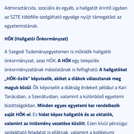
Adminsztárciós, szociális és egyéb, a hallgatót érintő ügyben
az SZTE többféle szolgáltató egysége nyújt támogatást az
egyetemistának.
HÖK (Hallgatói Önkormányzat)
A Szegedi Tudományegyetemen is működik hallgatói
A HÖK
önkormányzat, azaz HÖK.
egy település
A hallgatókat
önkormányzatának másolatának is felfogható.
„HÖK-ösök” képviselik, akiket a diákok választanak meg
maguk közül
. Ők képviselik a diákság érdekeit például a Kari
Tanácsban, a Szenátusban, valamint a különböző egyetemi
Minden egyes egyetemi kar rendelkezik
bizottságokban.
saját HÖK-el
hidat képez hallgatók és az oktatók,
. Ez
valamint az intézmény vezetése között
. Ezen kívül pénzügyi
szolgáltató feladatot is ellátnak, valamint a kollégiumi