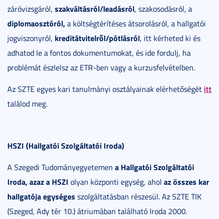
szakváltásról/leadásról
záróvizsgáról,
, szakosodásról, a
diplomaosztóról,
a költségtérítéses átsorolásról, a hallgatói
kreditátvitelről/pótlásról
jogviszonyról,
, itt kérheted ki és
adhatod le a fontos dokumentumokat, és ide fordulj, ha
problémát észlelsz az ETR-ben vagy a kurzusfelvételben.
itt
Az SZTE egyes kari tanulmányi osztályainak elérhetőségét
találod meg.
HSZI (Hallgatói Szolgáltatói Iroda)
a Hallgatói Szolgáltatói
A Szegedi Tudományegyetemen
Iroda, azaz a HSZI
az összes kar
olyan központi egység, ahol
hallgatója egységes
szolgáltatásban részesül. Az SZTE TIK
(Szeged, Ady tér 10.) átriumában található Iroda 2000.