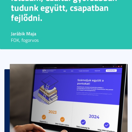
tudunk együtt, csapatban
fejlődni.
Jarábik Maja
FOK, fogorvos