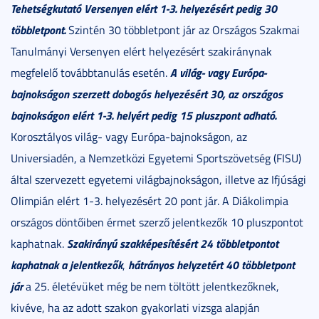
Tehetségkutató Versenyen elért 1-3. helyezésért pedig 30
többletpont.
Szintén 30 többletpont jár az Országos Szakmai
Tanulmányi Versenyen elért helyezésért szakiránynak
A világ- vagy Európa-
megfelelő továbbtanulás esetén.
bajnokságon szerzett dobogós helyezésért 30, az országos
bajnokságon elért 1-3. helyért pedig 15 pluszpont adható.
Korosztályos világ- vagy Európa-bajnokságon, az
Universiadén, a Nemzetközi Egyetemi Sportszövetség (FISU)
által szervezett egyetemi világbajnokságon, illetve az Ifjúsági
Olimpián elért 1-3. helyezésért 20 pont jár. A Diákolimpia
országos döntőiben érmet szerző jelentkezők 10 pluszpontot
Szakirányú szakképesítésért 24 többletpontot
kaphatnak.
kaphatnak a jelentkezők
hátrányos helyzetért 40 többletpont
,
jár
a 25. életévüket még be nem töltött jelentkezőknek,
kivéve, ha az adott szakon gyakorlati vizsga alapján