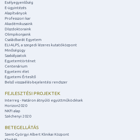
Esélyegyenlőség
E-ügyintézés
Alapítványok
Professzori kar
Akadémikusaink
Díszdoktoraink
Olimpikonjaink
Családbarát Egyetem
ELI-ALPS, a szegedi lézeres kutatóközpont
Minőségügy
Szabályzatok
Egyetemtörténet
Centenárium
Egyetemi élet
Egyetemi Értesítő
Belső visszaélés-bejelentési rendszer
FEJLESZTÉSI PROJEKTEK
Interreg - Határon átnyúló együttműködések
Horizon2020
NKFI alap
Széchenyi 2020
BETEGELLÁTÁS
Szent-Györgyi Albert Klinikai Központ
Klinikák