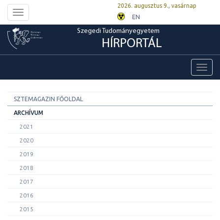
2026. augusztus 9., vasárnap
Toggle
EN
navigation
Szegedi Tudományegyetem
HÍRPORTÁL
Toggl
navig
SZTEMAGAZIN FŐOLDAL
ARCHÍVUM
2021
2020
2019
2018
2017
2016
2015