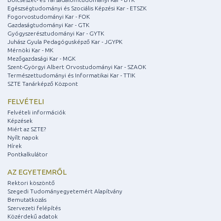
Egészségtudományi és Szociális Képzési Kar - ETSZK
Fogorvostudományi Kar - FOK
Gazdaságtudományi Kar - GTK
Gyógyszerésztudományi Kar - GYTK
Juhász Gyula Pedagógusképző Kar - JGYPK
Mérnöki Kar - MK
Mezőgazdasági Kar - MGK
Szent-Györgyi Albert Orvostudományi Kar - SZAOK
Természettudományi és Informatikai Kar - TTIK
SZTE Tanárképző Központ
FELVÉTELI
Felvételi információk
Képzések
Miért az SZTE?
Nyílt napok
Hírek
Pontkalkulátor
AZ EGYETEMRŐL
Rektori köszöntő
Szegedi Tudományegyetemért Alapítvány
Bemutatkozás
Szervezeti felépítés
Közérdekű adatok