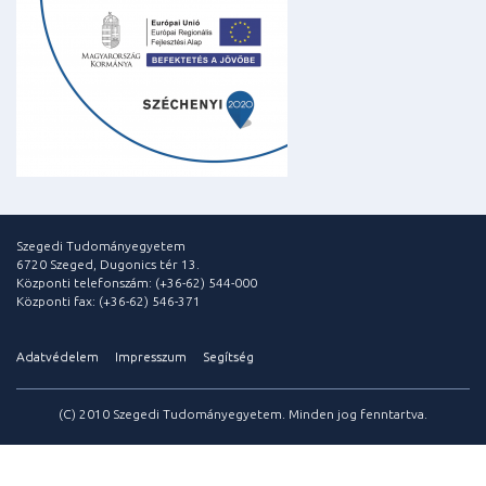
Szegedi Tudományegyetem
6720 Szeged, Dugonics tér 13.
Központi telefonszám: (+36-62) 544-000
Központi fax: (+36-62) 546-371
Adatvédelem
Impresszum
Segítség
(C) 2010 Szegedi Tudományegyetem. Minden jog fenntartva.