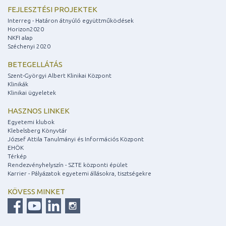
FEJLESZTÉSI PROJEKTEK
Interreg - Határon átnyúló együttműködések
Horizon2020
NKFI alap
Széchenyi 2020
BETEGELLÁTÁS
Szent-Györgyi Albert Klinikai Központ
Klinikák
Klinikai ügyeletek
HASZNOS LINKEK
Egyetemi klubok
Klebelsberg Könyvtár
József Attila Tanulmányi és Információs Központ
EHÖK
Térkép
Rendezvényhelyszín - SZTE központi épület
Karrier - Pályázatok egyetemi állásokra, tisztségekre
KÖVESS MINKET