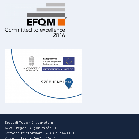
Szegedi Tudományegyetem
6720 Szeged, Dugonics tér 13.
Központi telefonszám: (+36-62) 544-000
Központi fax: (+36-62) 546-371