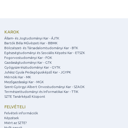
KAROK
Állam- és Jogtudományi Kar - ÁJTK
Bartók Béla Művészeti Kar - BBMK
Bölcsészet- és Társadalomtudományi Kar - BTK
Egészségtudományi és Szociális Képzési Kar - ETSZK
Fogorvostudományi Kar - FOK
Gazdaságtudományi Kar - GTK
Gyógyszerésztudományi Kar - GYTK
Juhász Gyula Pedagógusképző Kar - JGYPK
Mérnöki Kar - MK
Mezőgazdasági Kar - MGK
Szent-Györgyi Albert Orvostudományi Kar - SZAOK
Természettudományi és Informatikai Kar - TTIK
SZTE Tanárképző Központ
FELVÉTELI
Felvételi információk
Képzések
Miért az SZTE?
Nyílt napok