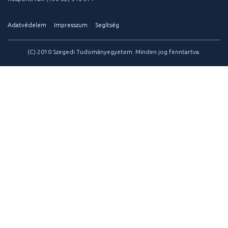
Adatvédelem
Impresszum
Segítség
(C) 2010 Szegedi Tudományegyetem. Minden jog fenntartva.