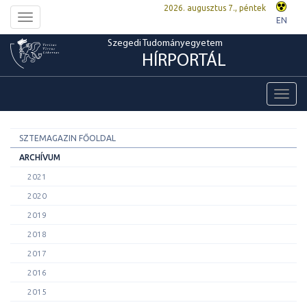
2026. augusztus 7., péntek
Toggle
EN
navigation
Szegedi Tudományegyetem
HÍRPORTÁL
Toggl
navig
SZTEMAGAZIN FŐOLDAL
ARCHÍVUM
2021
2020
2019
2018
2017
2016
2015