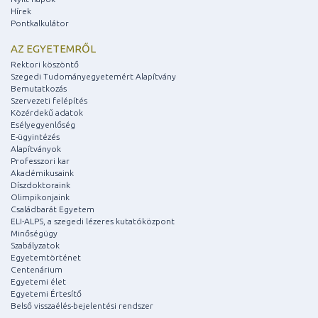
Hírek
Pontkalkulátor
AZ EGYETEMRŐL
Rektori köszöntő
Szegedi Tudományegyetemért Alapítvány
Bemutatkozás
Szervezeti felépítés
Közérdekű adatok
Esélyegyenlőség
E-ügyintézés
Alapítványok
Professzori kar
Akadémikusaink
Díszdoktoraink
Olimpikonjaink
Családbarát Egyetem
ELI-ALPS, a szegedi lézeres kutatóközpont
Minőségügy
Szabályzatok
Egyetemtörténet
Centenárium
Egyetemi élet
Egyetemi Értesítő
Belső visszaélés-bejelentési rendszer