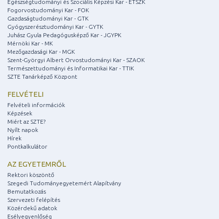
Egészségtudományi és Szociális Képzési Kar - ETSZK
Fogorvostudományi Kar - FOK
Gazdaságtudományi Kar - GTK
Gyógyszerésztudományi Kar - GYTK
Juhász Gyula Pedagógusképző Kar - JGYPK
Mérnöki Kar - MK
Mezőgazdasági Kar - MGK
Szent-Györgyi Albert Orvostudományi Kar - SZAOK
Természettudományi és Informatikai Kar - TTIK
SZTE Tanárképző Központ
FELVÉTELI
Felvételi információk
Képzések
Miért az SZTE?
Nyílt napok
Hírek
Pontkalkulátor
AZ EGYETEMRŐL
Rektori köszöntő
Szegedi Tudományegyetemért Alapítvány
Bemutatkozás
Szervezeti felépítés
Közérdekű adatok
Esélyegyenlőség