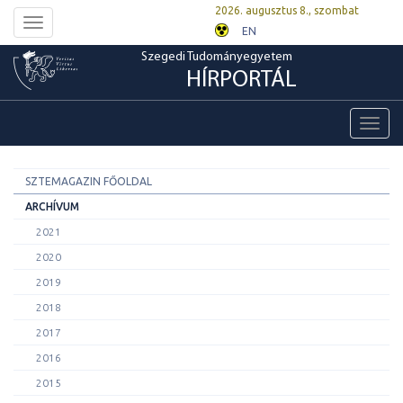
2026. augusztus 8., szombat
Toggle
EN
navigation
Szegedi Tudományegyetem
HÍRPORTÁL
Toggl
navig
SZTEMAGAZIN FŐOLDAL
ARCHÍVUM
2021
2020
2019
2018
2017
2016
2015