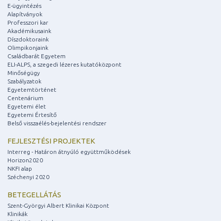
E-ügyintézés
Alapítványok
Professzori kar
Akadémikusaink
Díszdoktoraink
Olimpikonjaink
Családbarát Egyetem
ELI-ALPS, a szegedi lézeres kutatóközpont
Minőségügy
Szabályzatok
Egyetemtörténet
Centenárium
Egyetemi élet
Egyetemi Értesítő
Belső visszaélés-bejelentési rendszer
FEJLESZTÉSI PROJEKTEK
Interreg - Határon átnyúló együttműködések
Horizon2020
NKFI alap
Széchenyi 2020
BETEGELLÁTÁS
Szent-Györgyi Albert Klinikai Központ
Klinikák