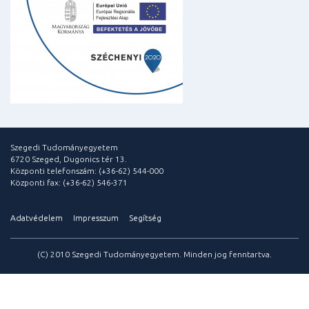
Szegedi Tudományegyetem
6720 Szeged, Dugonics tér 13.
Központi telefonszám: (+36-62) 544-000
Központi fax: (+36-62) 546-371
Adatvédelem
Impresszum
Segítség
(C) 2010 Szegedi Tudományegyetem. Minden jog fenntartva.