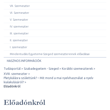
VII. Szemeszter
VI. Szemeszter
V. Szemeszter
IV. szemeszter
III. szemeszter
II. szemeszter
I. szemeszter
Mindentudás Egyeteme-Szeged szemesztereinek előadásai
HASZNOS INFORMÁCIÓK
Tudásportál
Szabadegyetem - Szeged
Korábbi szemeszterek
XVIII. szemeszter
Pletykálásra születtünk? – Mit mond a mai nyelvhasználat a nyelv
kialakulásáról?
Előadónkról
Előadónkról