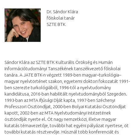
Dr. Sándor Klára
főiskolai tanár
SZTE BTK
Sándor Klára az SZTE BTK Kulturális Örökség és Humán
Információtudományi Tanszékének tanszékvezető főiskolai
tanára. A JATE BTK-n végzett 1989-ben magyar–turkológia–
magyar nyelvtörténet szakon, egyetemi doktori fokozatát 1991-
ben szerezte turkológiából, 1996-tól a nyelvtudomány
kandidátusa, 2016-ban habilitált nyelvtudományból Szegeden.
1993-ban az MTA Ifjúsági Díját kapta, 1997-ben Széchenyi
Professzori Ösztöndíjat, 2000-ben Bolyai Kutatási Ösztöndíjat
kapott, 2002-ben az MTA Nyelvtudományi Intézetének
ösztöndíját nyerte el. Öt nagy nemzetközi, illetve magyar
kutatás témavezetője, további hat egyéni pályázat nyertese, öt
további kutatás résztvevője. Húsznál több konferenciát és