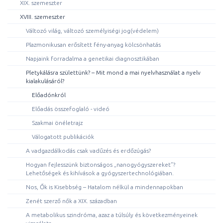
XIX. szemeszter
XVIII. szemeszter
Változó világ, változó személyiségi jog(védelem)
Plazmonikusan erősített fény-anyag kölcsönhatás
Napjaink forradalma a genetikai diagnosztikában
Pletykálásra születtünk? – Mit mond a mai nyelvhasználat a nyelv
kialakulásáról?
Előadónkról
Előadás összefoglaló - videó
Szakmai önéletrajz
Válogatott publikációk
A vadgazdálkodás csak vadűzés és erdőzúgás?
Hogyan fejlesszünk biztonságos „nanogyógyszereket”?
Lehetőségek és kihívások a gyógyszertechnológiában.
Nos, Ők is Kisebbség – Hatalom nélkül a mindennapokban
Zenét szerző nők a XIX. században
A metabolikus szindróma, azaz a túlsúly és következményeinek