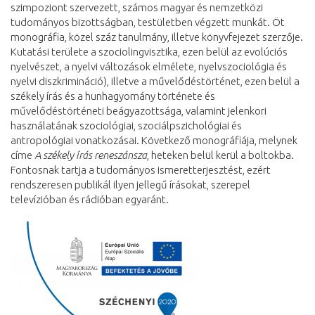
szimpoziont szervezett, számos magyar és nemzetközi
tudományos bizottságban, testületben végzett munkát. Öt
monográfia, közel száz tanulmány, illetve könyvfejezet szerzője.
Kutatási területe a szociolingvisztika, ezen belül az evolúciós
nyelvészet, a nyelvi változások elmélete, nyelvszociológia és
nyelvi diszkrimináció), illetve a művelődéstörténet, ezen belül a
székely írás és a hunhagyomány története és
művelődéstörténeti beágyazottsága, valamint jelenkori
használatának szociológiai, szociálpszichológiai és
antropológiai vonatkozásai. Következő monográfiája, melynek
címe
A székely írás reneszánsza
, heteken belül kerül a boltokba.
Fontosnak tartja a tudományos ismeretterjesztést, ezért
rendszeresen publikál ilyen jellegű írásokat, szerepel
televízióban és rádióban egyaránt.