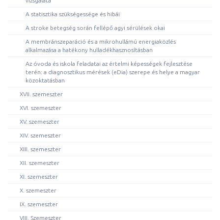
vizsgálata
A statisztika szükségessége és hibái
A stroke betegség során fellépő agyi sérülések okai
A membránszeparáció és a mikrohullámú energiaközlés
alkalmazása a hatékony hulladékhasznosításban
Az óvoda és iskola feladatai az értelmi képességek fejlesztése
terén: a diagnosztikus mérések (eDia) szerepe és helye a magyar
közoktatásban
XVII. szemeszter
XVI. szemeszter
XV. szemeszter
XIV. szemeszter
XIII. szemeszter
XII. szemeszter
XI. szemeszter
X. szemeszter
IX. szemeszter
VIII. Szemeszter