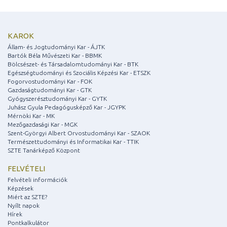
KAROK
Állam- és Jogtudományi Kar - ÁJTK
Bartók Béla Művészeti Kar - BBMK
Bölcsészet- és Társadalomtudományi Kar - BTK
Egészségtudományi és Szociális Képzési Kar - ETSZK
Fogorvostudományi Kar - FOK
Gazdaságtudományi Kar - GTK
Gyógyszerésztudományi Kar - GYTK
Juhász Gyula Pedagógusképző Kar - JGYPK
Mérnöki Kar - MK
Mezőgazdasági Kar - MGK
Szent-Györgyi Albert Orvostudományi Kar - SZAOK
Természettudományi és Informatikai Kar - TTIK
SZTE Tanárképző Központ
FELVÉTELI
Felvételi információk
Képzések
Miért az SZTE?
Nyílt napok
Hírek
Pontkalkulátor