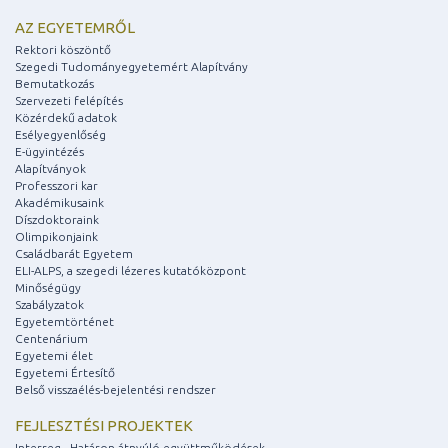
AZ EGYETEMRŐL
Rektori köszöntő
Szegedi Tudományegyetemért Alapítvány
Bemutatkozás
Szervezeti felépítés
Közérdekű adatok
Esélyegyenlőség
E-ügyintézés
Alapítványok
Professzori kar
Akadémikusaink
Díszdoktoraink
Olimpikonjaink
Családbarát Egyetem
ELI-ALPS, a szegedi lézeres kutatóközpont
Minőségügy
Szabályzatok
Egyetemtörténet
Centenárium
Egyetemi élet
Egyetemi Értesítő
Belső visszaélés-bejelentési rendszer
FEJLESZTÉSI PROJEKTEK
Interreg - Határon átnyúló együttműködések