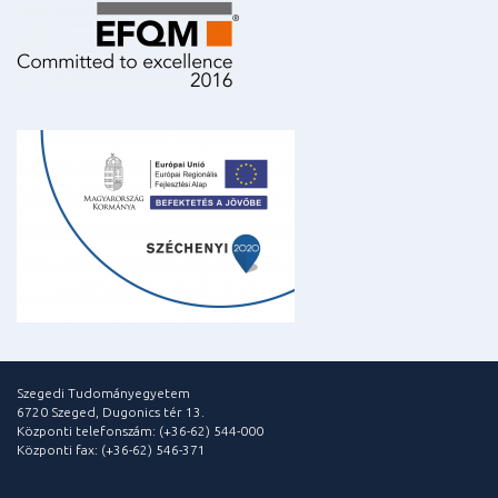
Szegedi Tudományegyetem
6720 Szeged, Dugonics tér 13.
Központi telefonszám: (+36-62) 544-000
Központi fax: (+36-62) 546-371