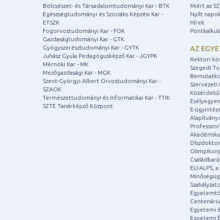
Bölcsészet- és Társadalomtudományi Kar - BTK
Miért az S
Egészségtudományi és Szociális Képzési Kar -
Nyílt napo
ETSZK
Hírek
Fogorvostudományi Kar - FOK
Pontkalkul
Gazdaságtudományi Kar - GTK
Gyógyszerésztudományi Kar - GYTK
AZ EGY
Juhász Gyula Pedagógusképző Kar - JGYPK
Rektori kö
Mérnöki Kar - MK
Szegedi T
Mezőgazdasági Kar - MGK
Bemutatko
Szent-Györgyi Albert Orvostudományi Kar -
Szervezeti 
SZAOK
Közérdekű
Természettudományi és Informatikai Kar - TTIK
Esélyegyen
SZTE Tanárképző Központ
E-ügyintéz
Alapítvány
Professzori
Akadémiku
Díszdoktor
Olimpikonj
Családbar
ELI-ALPS, 
Minőségüg
Szabályzat
Egyetemtö
Centenári
Egyetemi é
Egyetemi É