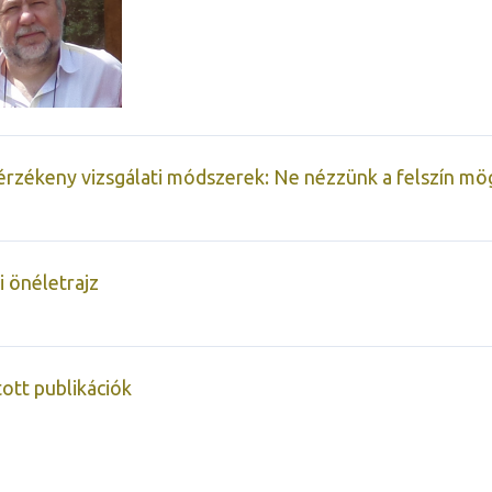
érzékeny vizsgálati módszerek: Ne nézzünk a felszín mö
 önéletrajz
ott publikációk