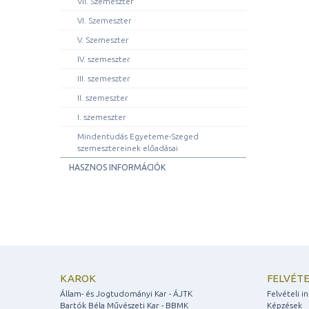
VII. Szemeszter
VI. Szemeszter
V. Szemeszter
IV. szemeszter
III. szemeszter
II. szemeszter
I. szemeszter
Mindentudás Egyeteme-Szeged
szemesztereinek előadásai
HASZNOS INFORMÁCIÓK
KAROK
FELVÉTE
Állam- és Jogtudományi Kar - ÁJTK
Felvételi 
Bartók Béla Művészeti Kar - BBMK
Képzések