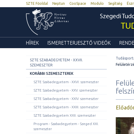
SZTE Főoldal
Neptun
CooSpace
Modulo
Segítség
Észr
Szegedi Tu
TU
HÍREK
ISMERETTERJESZTŐ VIDEÓK
RENDE
Tudásport
SZTE SZABADEGYETEM - XXVII.
Felületérz
SZEMESZTER
KORÁBBI SZEMESZTEREK
Felül
SZTE Szabadegyetem - XXVI. szemeszter
felsz
SZTE Szabadegyetem - XXV. szemeszter
SZTE Szabadegyetem - XXIV. szemeszter
Előadó
SZTE Szabadegyetem - XXIII. szemeszter
SZTE Szabadegyetem XXII. szemeszter
Program - Szabadegyetem - Szeged XXI.
szemeszter