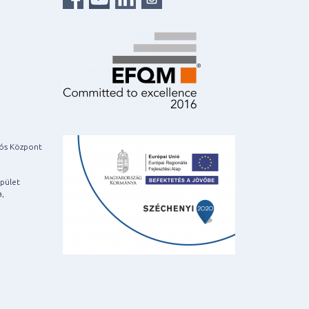
iós Központ
pület
a,