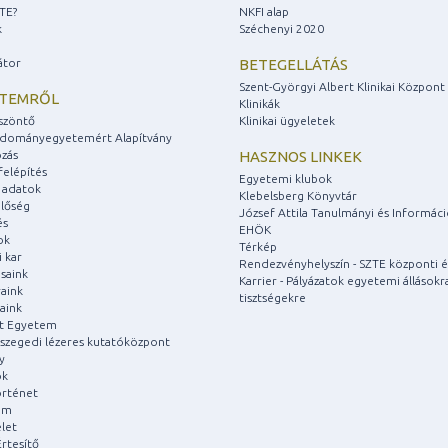
ZTE?
NKFI alap
k
Széchenyi 2020
átor
BETEGELLÁTÁS
Szent-Györgyi Albert Klinikai Központ
ETEMRŐL
Klinikák
szöntő
Klinikai ügyeletek
udományegyetemért Alapítvány
zás
HASZNOS LINKEK
felépítés
Egyetemi klubok
 adatok
Klebelsberg Könyvtár
lőség
József Attila Tanulmányi és Informác
és
EHÖK
ok
Térkép
 kar
Rendezvényhelyszín - SZTE központi é
saink
Karrier - Pályázatok egyetemi állásokr
aink
tisztségekre
aink
át Egyetem
a szegedi lézeres kutatóközpont
y
ok
rténet
um
let
rtesítő