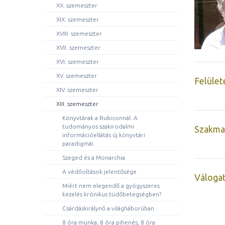
XX. szemeszter
XIX. szemeszter
XVIII. szemeszter
XVII. szemeszter
XVI. szemeszter
XV. szemeszter
Felület
XIV. szemeszter
XIII. szemeszter
Könyvtárak a Rubiconnál. A
tudományos szakirodalmi
Szakmai
információellátás új könyvtári
paradigmái
Szeged és a Monarchia
A védőoltások jelentősége
Válogat
Miért nem elegendő a gyógyszeres
kezelés krónikus tüdőbetegségben?
Csárdáskirálynő a világháborúban
8 óra munka, 8 óra pihenés, 8 óra