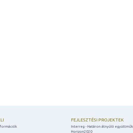
LI
FEJLESZTÉSI PROJEKTEK
információk
Interreg - Határon átnyúló együttmű
Horizon2020