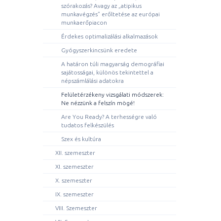
szórakozás? Avagy az „atipikus
munkavégzés” erőltetése az európai
munkaerőpiacon
Érdekes optimalizálási alkalmazások
Gyógyszerkincsünk eredete
A határon túli magyarság demográfiai
sajátosságai, különös tekintettel a
népszámlálási adatokra
Felületérzékeny vizsgálati módszerek:
Ne nézzünk a felszín mögé!
Are You Ready? A terhességre való
tudatos felkészülés
Szex és kultúra
XII. szemeszter
XI. szemeszter
X. szemeszter
IX. szemeszter
VIII. Szemeszter