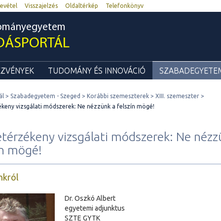
evétel
Visszajelzés
Oldaltérkép
Telefonkönyv
dományegyetem
DÁSPORTÁL
ZVÉNYEK
TUDOMÁNY ÉS INNOVÁCIÓ
SZABADEGYETEM
ál
Szabadegyetem - Szeged
Korábbi szemeszterek
XIII. szemeszter
ékeny vizsgálati módszerek: Ne nézzünk a felszín mögé!
etérzékeny vizsgálati módszerek: Ne nézz
ín mögé!
nkról
Dr. Oszkó Albert
egyetemi adjunktus
SZTE GYTK