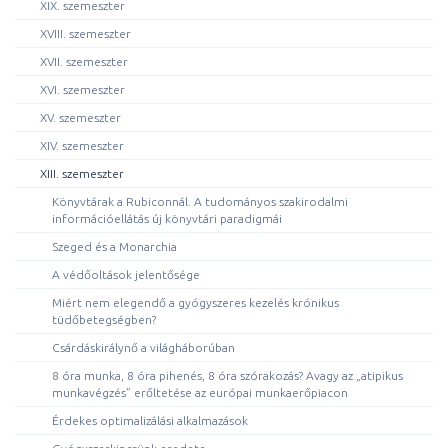
XIX. szemeszter
XVIII. szemeszter
XVII. szemeszter
XVI. szemeszter
XV. szemeszter
XIV. szemeszter
XIII. szemeszter
Könyvtárak a Rubiconnál. A tudományos szakirodalmi
információellátás új könyvtári paradigmái
Szeged és a Monarchia
A védőoltások jelentősége
Miért nem elegendő a gyógyszeres kezelés krónikus
tüdőbetegségben?
Csárdáskirálynő a világháborúban
8 óra munka, 8 óra pihenés, 8 óra szórakozás? Avagy az „atipikus
munkavégzés” erőltetése az európai munkaerőpiacon
Érdekes optimalizálási alkalmazások