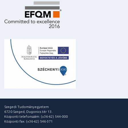
Szegedi Tudományegyetem
6720 Szeged, Dugonics tér 13.
Központi telefonszám: (+36-62) 544-000
Központi fax: (+36-62) 546-371