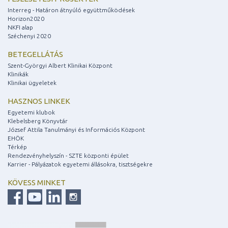
Interreg - Határon átnyúló együttműködések
Horizon2020
NKFI alap
Széchenyi 2020
BETEGELLÁTÁS
Szent-Györgyi Albert Klinikai Központ
Klinikák
Klinikai ügyeletek
HASZNOS LINKEK
Egyetemi klubok
Klebelsberg Könyvtár
József Attila Tanulmányi és Információs Központ
EHÖK
Térkép
Rendezvényhelyszín - SZTE központi épület
Karrier - Pályázatok egyetemi állásokra, tisztségekre
KÖVESS MINKET