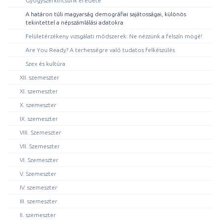
Gyógyszerkincsünk eredete
A határon túli magyarság demográfiai sajátosságai, különös
tekintettel a népszámlálási adatokra
Felületérzékeny vizsgálati módszerek: Ne nézzünk a felszín mögé!
Are You Ready? A terhességre való tudatos felkészülés
Szex és kultúra
XII. szemeszter
XI. szemeszter
X. szemeszter
IX. szemeszter
VIII. Szemeszter
VII. Szemeszter
VI. Szemeszter
V. Szemeszter
IV. szemeszter
III. szemeszter
II. szemeszter