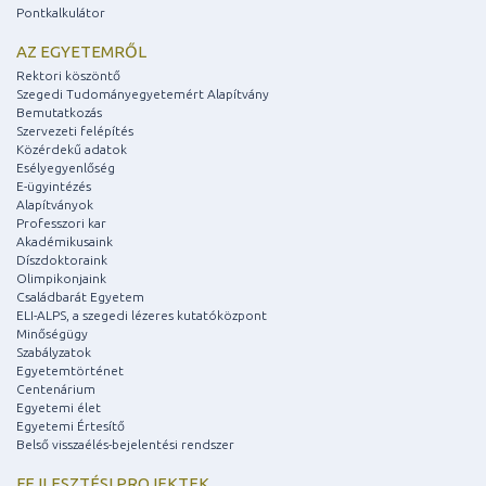
Pontkalkulátor
AZ EGYETEMRŐL
Rektori köszöntő
Szegedi Tudományegyetemért Alapítvány
Bemutatkozás
Szervezeti felépítés
Közérdekű adatok
Esélyegyenlőség
E-ügyintézés
Alapítványok
Professzori kar
Akadémikusaink
Díszdoktoraink
Olimpikonjaink
Családbarát Egyetem
ELI-ALPS, a szegedi lézeres kutatóközpont
Minőségügy
Szabályzatok
Egyetemtörténet
Centenárium
Egyetemi élet
Egyetemi Értesítő
Belső visszaélés-bejelentési rendszer
FEJLESZTÉSI PROJEKTEK