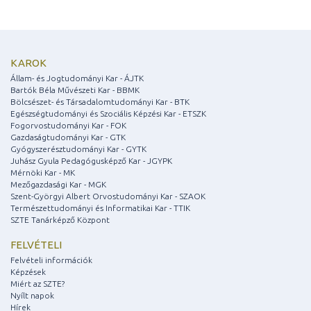
KAROK
Állam- és Jogtudományi Kar - ÁJTK
Bartók Béla Művészeti Kar - BBMK
Bölcsészet- és Társadalomtudományi Kar - BTK
Egészségtudományi és Szociális Képzési Kar - ETSZK
Fogorvostudományi Kar - FOK
Gazdaságtudományi Kar - GTK
Gyógyszerésztudományi Kar - GYTK
Juhász Gyula Pedagógusképző Kar - JGYPK
Mérnöki Kar - MK
Mezőgazdasági Kar - MGK
Szent-Györgyi Albert Orvostudományi Kar - SZAOK
Természettudományi és Informatikai Kar - TTIK
SZTE Tanárképző Központ
FELVÉTELI
Felvételi információk
Képzések
Miért az SZTE?
Nyílt napok
Hírek