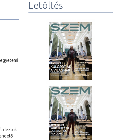
Letöltés
 egyetemi
kérdeztük
Rendelő