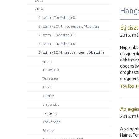
2015
Hang
2014
9. szám - Tudáskapu 8.
8. szám - 2014. november, Mobilitás
Élj tis
2015. már
7. szám - Tudáskapu 7.
6. szám - Tudáskapu 6.
Napjaink
5. szám - 2014. szeptember, gólyaszám
dizájnerd
dékánhely
Sport
docenséve
Innováció
droghaszn
drogment
Tehetség
Tovább a 
Arcél
Kultúra
University
Az egés
Hangsúly
2015. már
Körkérdés
A szegedi
Fókusz
Hajnal Fe