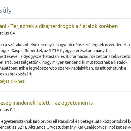
súly
ztán! - Terjednek a dizájnerdrogok a fiatalok körében
cius 04.
ban a szórakozóhelyeken egyre nagyobb népszerűségnek örvendenek a
rogok. Gáspár Róberttel, az SZTE Gyógyszerésztudományi Kar
ettesével, a Gyógyszerhatástani és Biofarmáciai Intézet tanszékvezető
l arról beszélgettünk, hogy milyen tendenciák mutatkoznak a fiatalok
álatában, mik a legnépszerűbb szerek napjainkban, és mit tehetünk a
es szórakozásért.
teljes cikkhez
zség mindenek felett – az egyetemen is
cius 04.
 egyetemistáknak járó orvosi ellátásokról és betegellátó központokról 
rencet, az SZTE Általános Orvostudományi Kar Családorvosi Intézet és 