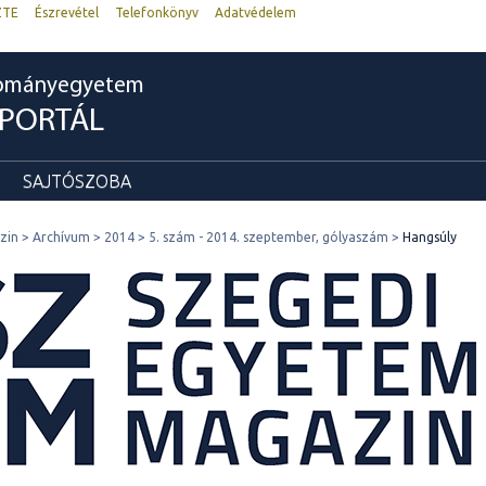
ZTE
Észrevétel
Telefonkönyv
Adatvédelem
dományegyetem
RPORTÁL
SAJTÓSZOBA
zin
Archívum
2014
5. szám - 2014. szeptember, gólyaszám
Hangsúly