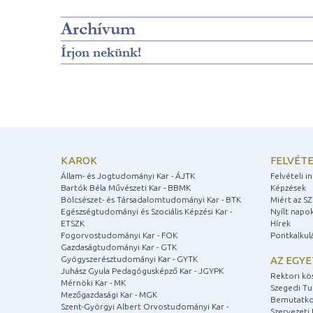
Archívum
Írjon nekünk!
KAROK
FELVÉTE
Állam- és Jogtudományi Kar - ÁJTK
Felvételi 
Bartók Béla Művészeti Kar - BBMK
Képzések
Bölcsészet- és Társadalomtudományi Kar - BTK
Miért az S
Egészségtudományi és Szociális Képzési Kar -
Nyílt napo
ETSZK
Hírek
Fogorvostudományi Kar - FOK
Pontkalkul
Gazdaságtudományi Kar - GTK
Gyógyszerésztudományi Kar - GYTK
AZ EGY
Juhász Gyula Pedagógusképző Kar - JGYPK
Rektori kö
Mérnöki Kar - MK
Szegedi T
Mezőgazdasági Kar - MGK
Bemutatko
Szent-Györgyi Albert Orvostudományi Kar -
Szervezeti 