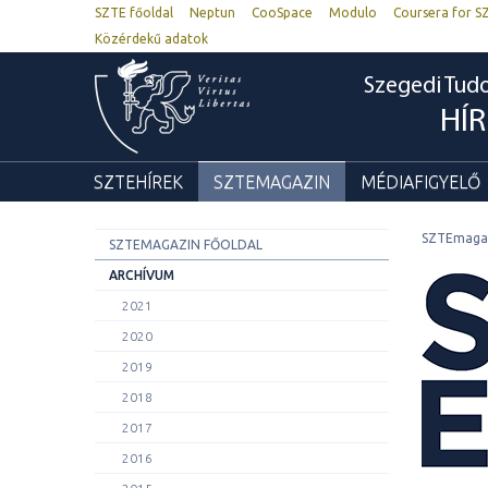
SZTE főoldal
Neptun
CooSpace
Modulo
Coursera for S
Közérdekű adatok
Szegedi Tu
HÍ
SZTEHÍREK
SZTEMAGAZIN
MÉDIAFIGYELŐ
SZTEmaga
SZTEMAGAZIN FŐOLDAL
ARCHÍVUM
2021
2020
2019
2018
2017
2016