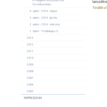
A magazin letöltése PDF
tanszékve
formátumban
Tovább a 
4. szám - 2014. május
3. szám - 2014. április
2. szám - 2014. március
1. szám - Tudáskapu 5.
2013
2012
2011
2010
2009
2008
2007
2006
2005
IMPRESSZUM