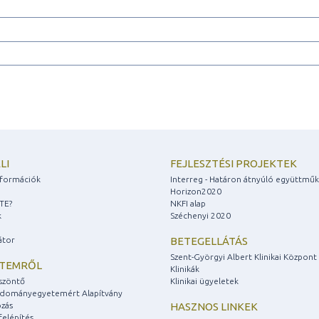
LI
FEJLESZTÉSI PROJEKTEK
információk
Interreg - Határon átnyúló együttmű
Horizon2020
ZTE?
NKFI alap
k
Széchenyi 2020
átor
BETEGELLÁTÁS
Szent-Györgyi Albert Klinikai Központ
ETEMRŐL
Klinikák
szöntő
Klinikai ügyeletek
udományegyetemért Alapítvány
zás
HASZNOS LINKEK
felépítés