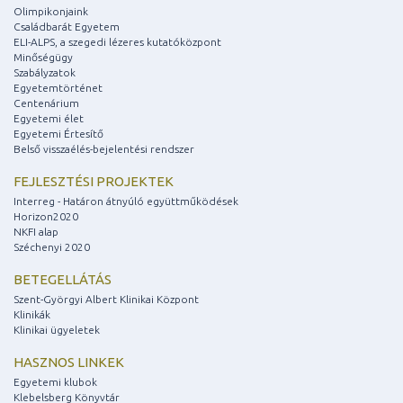
Olimpikonjaink
Családbarát Egyetem
ELI-ALPS, a szegedi lézeres kutatóközpont
Minőségügy
Szabályzatok
Egyetemtörténet
Centenárium
Egyetemi élet
Egyetemi Értesítő
Belső visszaélés-bejelentési rendszer
FEJLESZTÉSI PROJEKTEK
Interreg - Határon átnyúló együttműködések
Horizon2020
NKFI alap
Széchenyi 2020
BETEGELLÁTÁS
Szent-Györgyi Albert Klinikai Központ
Klinikák
Klinikai ügyeletek
HASZNOS LINKEK
Egyetemi klubok
Klebelsberg Könyvtár