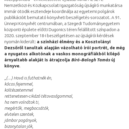
Nemzetközi és Közkapcsolati Igazgatóság újságíró munkatársa
immár ötödik esztendeje koordinálja az egyetemi polgárok
publikációit bemutató könyvheti beszélgetés-sorozatot. A 91.
Ünnepi Könyvhét centrumában, a Szegedi Tudományegyetem
központi épülete előtti Dugonics téren felállított színpadon a
2020. szeptember 18-i beszélgetésen az újságírói kérdések
nyomán kiderült:
a színházi élmény és a Kosztolányi
Dezsőről tanultak alapján vázolható írói portrét, de még
a nyugatos alkotónak a vaskos monográfiákból kilépő
árnyaltabb alakját is átrajzolja
Bíró-Balogh Tamás
új
könyve
.
„(…) Hová is futhatnék én,
kócos fejemmel,
költészetemmel
rettenetesen-cikázó tétovaságommal,
ha nem volnátok ti,
megértők, megbocsátók,
elvtelen szentek,
jámbor pogányok,
bizonytalan jók,