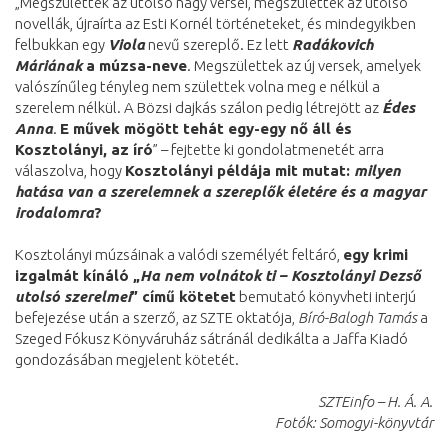
„Megszülettek az utolsó nagy versei, megszülettek az utolsó
novellák, újraírta az Esti Kornél történeteket, és mindegyikben
felbukkan egy
Viola
nevű szereplő. Ez lett
Radákovich
Máriának
a múzsa-neve
. Megszülettek az új versek, amelyek
valószínűleg tényleg nem születtek volna meg e nélkül a
szerelem nélkül. A Bözsi dajkás szálon pedig létrejött az
Édes
Anna
.
E művek mögött tehát egy-egy nő áll és
Kosztolányi, az író
” – fejtette ki gondolatmenetét arra
válaszolva, hogy
Kosztolányi példája mit mutat:
milyen
hatása van a szerelemnek a szereplők életére és a magyar
irodalomra
?
Kosztolányi múzsáinak a valódi személyét feltáró,
egy krimi
izgalmát kínáló „
Ha nem volnátok ti – Kosztolányi Dezső
utolsó szerelmei
” című kötetet
bemutató könyvheti interjú
befejezése után a szerző, az SZTE oktatója,
Bíró-Balogh Tamás
a
Szeged Fókusz Könyváruház sátránál dedikálta a Jaffa Kiadó
gondozásában megjelent kötetét.
SZTEinfo – H. Á. A.
Fotók: Somogyi-könyvtár