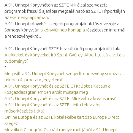
A 91. Ünnepi Könyvhéten az SZTE NKI által szervezett
programok frissülő ajánlója megtalálható az SZTE Hírportálján
az
Eseménynaptárban
.
A 91. Ünnepi könyvhét szegedi programjainak főszevezője a
Somogy-könyvtár:
a könyvünnep honlapja
részletesen informál
a rendezvényekről.
A 91. Ünnepi Könyvhét SZTE-hez kötődő programjairól írtuk:
A cikkeket és könyveket író Szent-Györgyi Albert „utcára vitte a
tudományt”
*
Megnyílt a 91. Ünnepi Könyvhét szegedi rendezvény-sorozata:
minden 4. program „egyetemi”
A 91. Ünnepi Könyvhét és az SZTE GTK: Botos Katalin a
közgazdaságtan emberi arcát mutatja meg
A 91. Ünnepi Könyvhét és az SZTE: Mire való a kreatív írás?
A 91. Ünnepi Könyvhét és az SZTE – Mi a televíziós
műsorkészítés titka?
Online Európa és az SZTE kötelékébe tartozó Europe Direct
Szeged
Mozaikok Csongrád-Csanád megye múltjából a 91. Ünnepi