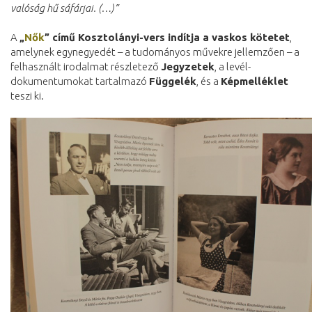
valóság hű sáfárjai. (…)”
A
„
Nők
” című Kosztolányi-vers indítja a vaskos kötetet
,
amelynek egynegyedét – a tudományos művekre jellemzően – a
felhasznált irodalmat részletező
Jegyzetek
, a levél-
dokumentumokat tartalmazó
Függelék
, és a
Képmelléklet
teszi ki.