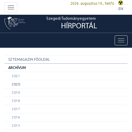
2026. augusztus 10., hétfő
Toggle
EN
navigation
Szegedi Tudományegyetem
HÍRPORTÁL
Toggl
navig
SZTEMAGAZIN FŐOLDAL
ARCHÍVUM
2021
2020
2019
2018
2017
2016
2015