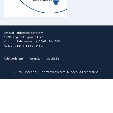
Szegedi Tudományegyetem
6720 Szeged, Dugonics tér 13.
Központi telefonszám: (+36-62) 544-000
Központi fax: (+36-62) 546-371
Adatvédelem
Impresszum
Segítség
(C) 2010 Szegedi Tudományegyetem. Minden jog fenntartva.