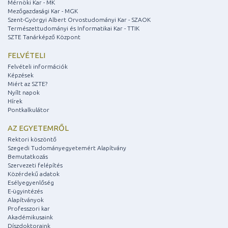
Mérnöki Kar - MK
Mezőgazdasági Kar - MGK
Szent-Györgyi Albert Orvostudományi Kar - SZAOK
Természettudományi és Informatikai Kar - TTIK
SZTE Tanárképző Központ
FELVÉTELI
Felvételi információk
Képzések
Miért az SZTE?
Nyílt napok
Hírek
Pontkalkulátor
AZ EGYETEMRŐL
Rektori köszöntő
Szegedi Tudományegyetemért Alapítvány
Bemutatkozás
Szervezeti felépítés
Közérdekű adatok
Esélyegyenlőség
E-ügyintézés
Alapítványok
Professzori kar
Akadémikusaink
Díszdoktoraink