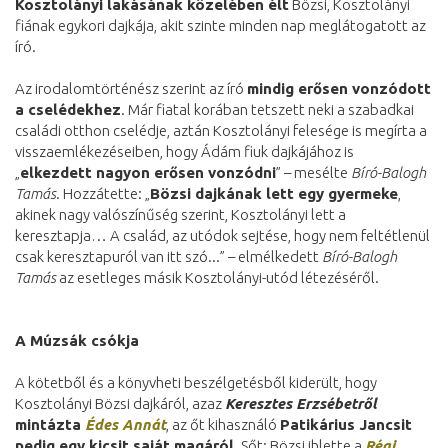
Kosztolányi lakásának közelében élt
Bözsi, Kosztolányi
fiának egykori dajkája, akit szinte minden nap meglátogatott az
író.
Az irodalomtörténész szerint az író
mindig erősen vonzódott
a cselédekhez
. Már fiatal korában tetszett neki a szabadkai
családi otthon cselédje, aztán Kosztolányi felesége is megírta a
visszaemlékezéseiben, hogy Ádám fiuk dajkájához is
„
elkezdett nagyon erősen vonzódni
” – mesélte
Bíró-Balogh
Tamás
. Hozzátette: „
Bözsi dajkának lett egy gyermeke
,
akinek nagy valószínűség szerint, Kosztolányi lett a
keresztapja… A család, az utódok sejtése, hogy nem feltétlenül
csak keresztapuról van itt szó...” – elmélkedett
Bíró-Balogh
Tamás
az esetleges másik Kosztolányi-utód létezéséről.
A Múzsák csókja
A kötetből és a könyvheti beszélgetésből kiderült, hogy
Kosztolányi Bözsi dajkáról, azaz
Keresztes Erzsébetről
mintázta
Édes Annát
, az őt kihasználó
Patikárius Jancsit
pedig egy kicsit saját magáról
. Sőt: Bözsi ihlette a
Régi