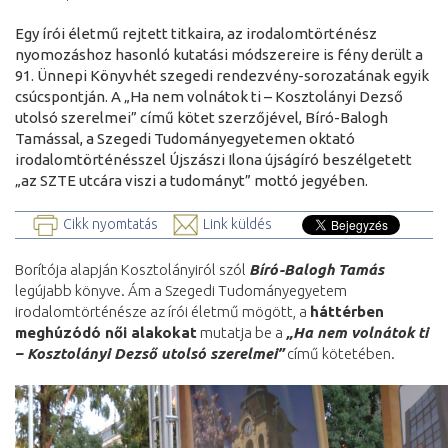
Egy írói életmű rejtett titkaira, az irodalomtörténész
nyomozáshoz hasonló kutatási módszereire is fény derült a
91. Ünnepi Könyvhét szegedi rendezvény-sorozatának egyik
csúcspontján. A „Ha nem volnátok ti – Kosztolányi Dezső
utolsó szerelmei” című kötet szerzőjével, Bíró-Balogh
Tamással, a Szegedi Tudományegyetemen oktató
irodalomtörténésszel Újszászi Ilona újságíró beszélgetett
„az SZTE utcára viszi a tudományt” mottó jegyében.
Cikk nyomtatás
Link küldés
Borítója alapján Kosztolányiról szól
Bíró-Balogh Tamás
legújabb könyve. Ám a Szegedi Tudományegyetem
irodalomtörténésze az írói életmű mögött, a
háttérben
meghúzódó női alakokat
mutatja be a
„Ha nem volnátok ti
– Kosztolányi Dezső utolsó szerelmei”
című kötetében.