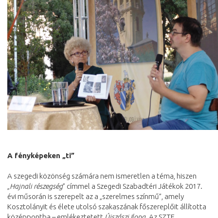
A fényképeken „ti”
A szegedi közönség számára nem ismeretlen a téma, hiszen
„
Hajnali részegség
” címmel a Szegedi Szabadtéri Játékok 2017.
évi műsorán is szerepelt az a „szerelmes színmű”, amely
Kosztolányit és élete utolsó szakaszának főszereplőit állította
középpontba – emlékeztetett
Újszászi Ilona
. Az SZTE