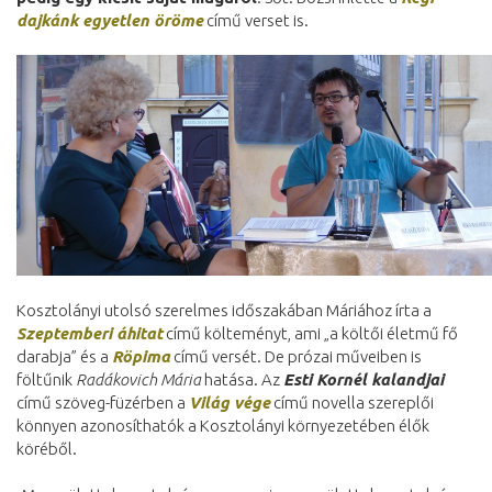
dajkánk egyetlen öröme
című verset is.
Kosztolányi utolsó szerelmes időszakában Máriához írta a
Szeptemberi áhitat
című költeményt, ami „a költői életmű fő
darabja” és a
Röpima
című versét. De prózai műveiben is
föltűnik
Radákovich Mária
hatása. Az
Esti Kornél kalandjai
című szöveg-füzérben a
Világ vége
című novella szereplői
könnyen azonosíthatók a Kosztolányi környezetében élők
köréből.