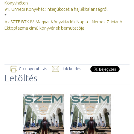
Könyvhéten
91. Ünnepi Könyvhét: Interjúkötet a hajléktalanságról
*
Az SZTE BTK IV. Magyar Könyvkiadók Napja – Nemes Z. Márió
Ektoplazma című könyvének bemutatója
Cikk nyomtatás
Link küldés
Letöltés