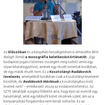
Az
Előszóban
és a könyvheti beszélgetésen is elmesélte
Bíró-
Balogh Tamás
a monográfia keletkezéstörténetét
. „Egy
budapesti jogász tetemes összegért meg tudott venni egy
olyan kézirategyüttest, aminek egy részét ismertük korábban,
de egy másik részét nem. Ez a
Kosztolányi-Radákovich
levelezés
, amelyekből korábban csak a Kosztolányi-leveleket
közölték, de
Radákovich Máriának
a Kosztolányihoz írott
leveleit nem” – emlékezett vissza az irodalomtörténész. Az
SZTE oktatóját a jogász fölkérte arra, hogy írjon az esetről egy
tanulmányt, amit egy bibliofil kötet részének szánt, ám az a
könyvárusítási forgalomba nem került volna be. Ez az