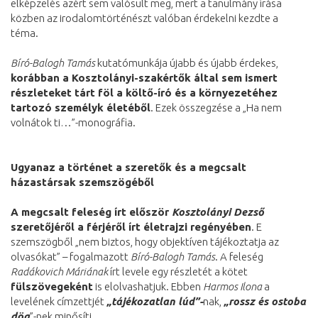
elképzelés azért sem valósult meg, mert a tanulmány írása
közben az irodalomtörténészt valóban érdekelni kezdte a
téma.
Bíró-Balogh Tamás
kutatómunkája újabb és újabb érdekes,
korábban a Kosztolányi-szakértők által sem ismert
részleteket tárt föl a költő-író és a környezetéhez
tartozó személyk életéből
. Ezek összegzése a „Ha nem
volnátok ti…”-monográfia.
Ugyanaz a történet a szeretők és a megcsalt
házastársak szemszögéből
A megcsalt feleség írt először
Kosztolányi Dezső
szeretőjéről a férjéről írt életrajzi regényében
. E
szemszögből „nem biztos, hogy objektíven tájékoztatja az
olvasókat” – fogalmazott
Bíró-Balogh Tamás
. A feleség
Radákovich Máriának
írt levele egy részletét a kötet
fülszövegeként
is elolvashatjuk. Ebben
Harmos Ilona
a
levelének címzettjét
„tájékozatlan lúd”-
nak,
„rossz és ostoba
dög
”-nek minősíti.