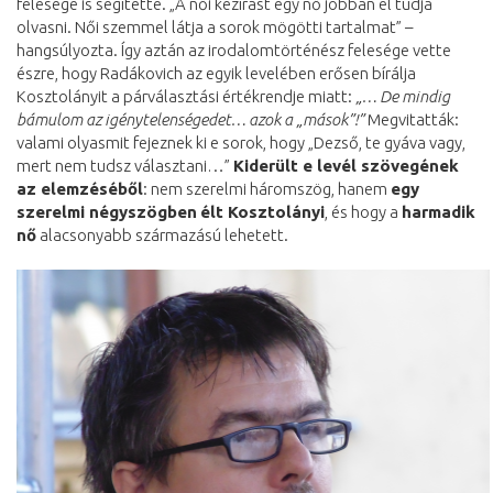
felesége is segítette. „A női kézírást egy nő jobban el tudja
olvasni. Női szemmel látja a sorok mögötti tartalmat” –
hangsúlyozta. Így aztán az irodalomtörténész felesége vette
észre, hogy Radákovich az egyik levelében erősen bírálja
Kosztolányit a párválasztási értékrendje miatt:
„… De mindig
bámulom az igénytelenségedet… azok a „mások”!”
Megvitatták:
valami olyasmit fejeznek ki e sorok, hogy „Dezső, te gyáva vagy,
mert nem tudsz választani…”
Kiderült e levél szövegének
az elemzéséből
: nem szerelmi háromszög, hanem
egy
szerelmi négyszögben
élt Kosztolányi
, és hogy a
harmadik
nő
alacsonyabb származású lehetett.