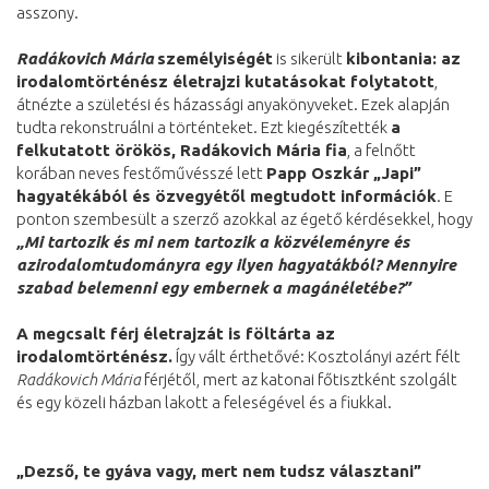
asszony.
Radákovich Mária
személyiségét
is sikerült
kibontania: az
irodalomtörténész életrajzi kutatásokat folytatott
,
átnézte a születési és házassági anyakönyveket. Ezek alapján
tudta rekonstruálni a történteket. Ezt kiegészítették
a
felkutatott örökös, Radákovich Mária fia
, a felnőtt
korában neves festőművésszé lett
Papp Oszkár „Japi”
hagyatékából és özvegyétől megtudott információk
. E
ponton szembesült a szerző azokkal az égető kérdésekkel, hogy
„Mi tartozik és mi nem tartozik a közvéleményre és
azirodalomtudományra egy ilyen hagyatákból? Mennyire
szabad belemenni egy embernek a magánéletébe?”
A megcsalt férj életrajzát is föltárta az
irodalomtörténész.
Így vált érthetővé: Kosztolányi azért félt
Radákovich Mária
férjétől, mert az katonai főtisztként szolgált
és egy közeli házban lakott a feleségével és a fiukkal.
„Dezső, te gyáva vagy, mert nem tudsz választani”