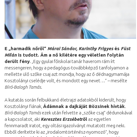
E „harmadik nőről”
Márai Sándor, Karinthy Frigyes
és
Füst
Milán
is tudott. Ám a nő kilétére egy
véletlen folytán
derült fény
. „Egy gyulai főiskolai tanár haverom rám írt
messengeren, hogy a pedagógus-továbbképző tanfolyamon a
mellette ülő szőke csaj azt mondja, hogy az ő dédnagymamája
Kosztolányi cselédje volt, és mondott egy nevet…” – mesélte
Bíró-Balogh Tamás
.
A kutatás során felbukkanó életrajzi adatokból kiderült, hogy
Kosztolányi fiának,
Ádámnak a dajkáját Bözsinek hívták
.
Bíró-Balogh Tamás
ezek után felvette a „szőke csaj” dédunokával
a kapcsolatot, aki
Keresztes Erzsébet
ről
az egyetlen
fennmaradt iratot, egy oltási igazolványt mutatott meg neki.
Ebből derítette ki az „irodalomtörténész-nyomozó”, hogy