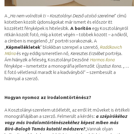
A „
Ha nem volnátok ti – Kosztolányi Dezső utolsó szerelmei
” című
kötetben közölt újdonságokat már ismert és először itt
közzétett fényképek is hitelesítik.
A borítón
egy Kosztolányiról
ritkán közölt fotó, míg a kötet végén – többek között – a nőkről,
a címben is megjelenő „ti” portréi sorakoznak. A
„
Képmellékletek
” blokkban szerepel a szerető,
Radákovich
Mária
és egy eddig ismeretlen nő,
Keresztes Erzsébet
portréja.
Ám hiányzik a feleség, Kosztolányi Dezsőné
Harmos Ilona
fényképe – ismertette a monográfia jellemzőit
Újszászi Ilona
. „…
E fotó véletlenül maradt ki a kiadványból” – szembesült a
hiánnyal a szerző.
Hogyan nyomoz az irodalomtörténész?
A Kosztolányi-szerelem utóéletét, az erről írt műveket is értékeli
monográfiájában a szerző. Felmerült a kérdés:
a szépírókéhoz
vagy más irodalomtörténészekéhez képest miben más
Bíró-Balogh Tamás kutatói módszere?
„Vannak olyan