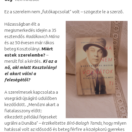
Ez a szerelem nem „futókapcsolat” volt – szögezte le a szerző.
Házasságban élt a
megismerkedés idején a 35
esztendős
Radákovich Mária
és az 50 évesen már rákos
beteg Kosztolányi.
Miért
estek szerelembe?
–
merült föl a kérdés.
Ki az a
nő, aki miatt Kosztolányi
el akart válni a
feleségétől?
A szerelmesek kapcsolata a
visegrádi újságíró üdülőben
kezdődött. „Menőzni akart a
fiatalasszony előtt:
elkezdett például fejeseket
ugrálni a Dunába” – érzékeltette
Bíró-Balogh Tamás
, hogy milyen
hatással volt az idősödő és beteg férfire a középkorú gyerekes