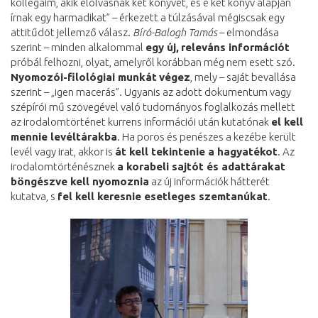
kollegáim, akik elolvasnak két könyvet, és e két könyv alapján
írnak egy harmadikat” – érkezett a túlzásával mégiscsak egy
attitűdöt jellemző válasz.
Bíró-Balogh Tamás
– elmondása
szerint – minden alkalommal
egy új,
releváns információt
próbál felhozni, olyat, amelyről korábban még nem esett szó.
Nyomozói-filológiai munkát
végez
, mely – saját bevallása
szerint – „igen macerás”. Ugyanis az adott dokumentum vagy
szépírói mű szövegével való tudományos foglalkozás mellett
az irodalomtörténet kurrens információi után kutatónak
el kell
mennie levéltárakba
. Ha poros és penészes a kezébe került
levél vagy irat, akkor is
át kell tekintenie a hagyatékot
. Az
irodalomtörténésznek
a korabeli sajtót és adattárakat
böngészve kell nyomoznia
az új információk hátterét
kutatva, s
fel kell keresnie esetleges szemtanúkat
.