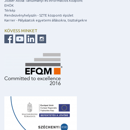
József Attila Tanulmányi és Információs Központ
EHÖK
Térkép
Rendezvényhelyszín - SZTE központi épület
Karrier - Pályázatok egyetemi állásokra, tisztségekre
KÖVESS MINKET