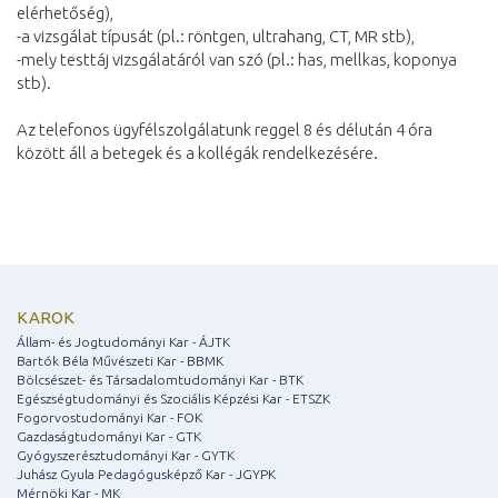
elérhetőség),
-a vizsgálat típusát (pl.: röntgen, ultrahang, CT, MR stb),
-mely testtáj vizsgálatáról van szó (pl.: has, mellkas, koponya
stb).
Az telefonos ügyfélszolgálatunk reggel 8 és délután 4 óra
között áll a betegek és a kollégák rendelkezésére.
KAROK
Állam- és Jogtudományi Kar - ÁJTK
Bartók Béla Művészeti Kar - BBMK
Bölcsészet- és Társadalomtudományi Kar - BTK
Egészségtudományi és Szociális Képzési Kar - ETSZK
Fogorvostudományi Kar - FOK
Gazdaságtudományi Kar - GTK
Gyógyszerésztudományi Kar - GYTK
Juhász Gyula Pedagógusképző Kar - JGYPK
Mérnöki Kar - MK