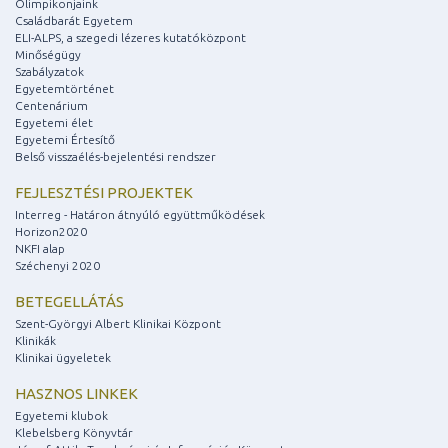
Olimpikonjaink
Családbarát Egyetem
ELI-ALPS, a szegedi lézeres kutatóközpont
Minőségügy
Szabályzatok
Egyetemtörténet
Centenárium
Egyetemi élet
Egyetemi Értesítő
Belső visszaélés-bejelentési rendszer
FEJLESZTÉSI PROJEKTEK
Interreg - Határon átnyúló együttműködések
Horizon2020
NKFI alap
Széchenyi 2020
BETEGELLÁTÁS
Szent-Györgyi Albert Klinikai Központ
Klinikák
Klinikai ügyeletek
HASZNOS LINKEK
Egyetemi klubok
Klebelsberg Könyvtár