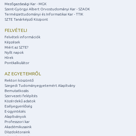
Mezőgazdasági Kar - MGK
Szent-Györgyi Albert Orvostudományi Kar - SZAOK
Természettudományi és Informatikai Kar - TTIK
SZTE Tanárképző Központ
FELVÉTELI
Felvételi információk
Képzések
Miért az SZTE?
Nyílt napok
Hírek
Pontkalkulátor
AZ EGYETEMRŐL
Rektori köszöntő
Szegedi Tudományegyetemért Alapítvány
Bemutatkozás
Szervezeti felépítés
Közérdekű adatok
Esélyegyenlőség
E-ügyintézés
Alapítványok
Professzori kar
Akadémikusaink
Díszdoktoraink