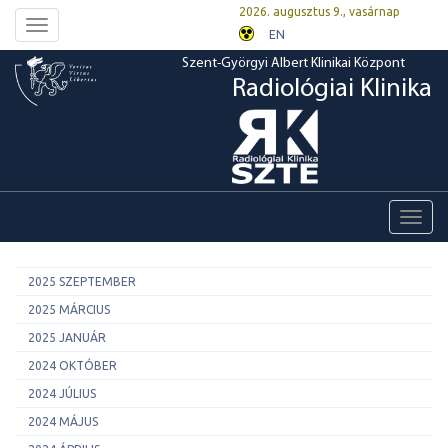
2026. augusztus 9., vasárnap
Toggle
EN
navigation
Szent-Györgyi Albert Klinikai Központ
Radiológiai Klinika
Toggl
navig
2025 SZEPTEMBER
2025 MÁRCIUS
2025 JANUÁR
2024 OKTÓBER
2024 JÚLIUS
2024 MÁJUS