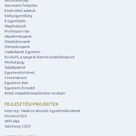
Bemutatkozás
Szervezeti felépítés
Közérdekű adatok
Esélyegyenlőség
E-ügyintézés
Alapítványok
Professzori kar
Akadémikusaink
Díszdoktoraink
Olimpikonjaink
Családbarát Egyetem
ELI-ALPS, a szegedi lézeres kutatóközpont
Minőségügy
Szabályzatok
Egyetemtörténet
Centenárium
Egyetemi élet
Egyetemi Értesítő
Belső visszaélés-bejelentési rendszer
FEJLESZTÉSI PROJEKTEK
Interreg - Határon átnyúló együttműködések
Horizon2020
NKFI alap
Széchenyi 2020