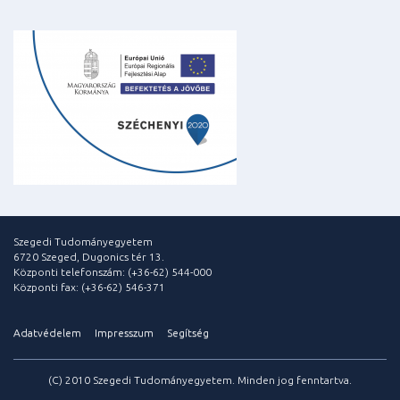
Szegedi Tudományegyetem
6720 Szeged, Dugonics tér 13.
Központi telefonszám: (+36-62) 544-000
Központi fax: (+36-62) 546-371
Adatvédelem
Impresszum
Segítség
(C) 2010 Szegedi Tudományegyetem. Minden jog fenntartva.