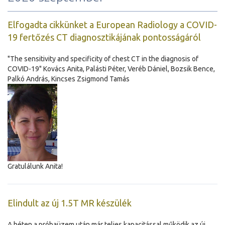
Elfogadta cikkünket a European Radiology a COVID-
19 fertőzés CT diagnosztikájának pontosságáról
"The sensitivity and specificity of chest CT in the diagnosis of
COVID-19" Kovács Anita, Palásti Péter, Veréb Dániel, Bozsik Bence,
Palkó András, Kincses Zsigmond Tamás
Gratulálunk Anita!
Elindult az új 1.5T MR készülék
A héten a próbaüzem után már teljes kapacitással működik az új