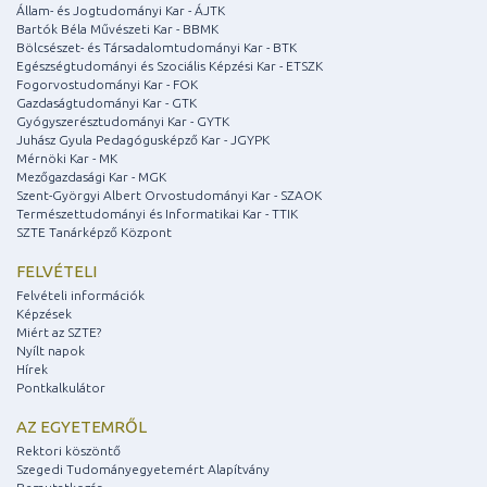
Állam- és Jogtudományi Kar - ÁJTK
Bartók Béla Művészeti Kar - BBMK
Bölcsészet- és Társadalomtudományi Kar - BTK
Egészségtudományi és Szociális Képzési Kar - ETSZK
Fogorvostudományi Kar - FOK
Gazdaságtudományi Kar - GTK
Gyógyszerésztudományi Kar - GYTK
Juhász Gyula Pedagógusképző Kar - JGYPK
Mérnöki Kar - MK
Mezőgazdasági Kar - MGK
Szent-Györgyi Albert Orvostudományi Kar - SZAOK
Természettudományi és Informatikai Kar - TTIK
SZTE Tanárképző Központ
FELVÉTELI
Felvételi információk
Képzések
Miért az SZTE?
Nyílt napok
Hírek
Pontkalkulátor
AZ EGYETEMRŐL
Rektori köszöntő
Szegedi Tudományegyetemért Alapítvány