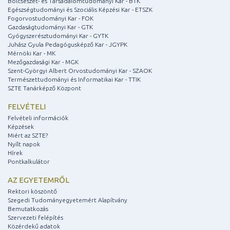
Bölcsészet- és Társadalomtudományi Kar - BTK
Egészségtudományi és Szociális Képzési Kar - ETSZK
Fogorvostudományi Kar - FOK
Gazdaságtudományi Kar - GTK
Gyógyszerésztudományi Kar - GYTK
Juhász Gyula Pedagógusképző Kar - JGYPK
Mérnöki Kar - MK
Mezőgazdasági Kar - MGK
Szent-Györgyi Albert Orvostudományi Kar - SZAOK
Természettudományi és Informatikai Kar - TTIK
SZTE Tanárképző Központ
FELVÉTELI
Felvételi információk
Képzések
Miért az SZTE?
Nyílt napok
Hírek
Pontkalkulátor
AZ EGYETEMRŐL
Rektori köszöntő
Szegedi Tudományegyetemért Alapítvány
Bemutatkozás
Szervezeti felépítés
Közérdekű adatok