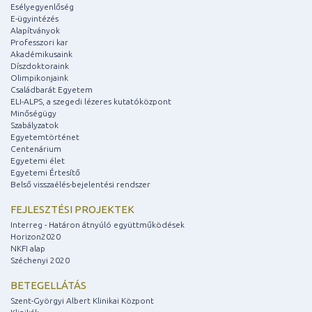
Esélyegyenlőség
E-ügyintézés
Alapítványok
Professzori kar
Akadémikusaink
Díszdoktoraink
Olimpikonjaink
Családbarát Egyetem
ELI-ALPS, a szegedi lézeres kutatóközpont
Minőségügy
Szabályzatok
Egyetemtörténet
Centenárium
Egyetemi élet
Egyetemi Értesítő
Belső visszaélés-bejelentési rendszer
FEJLESZTÉSI PROJEKTEK
Interreg - Határon átnyúló együttműködések
Horizon2020
NKFI alap
Széchenyi 2020
BETEGELLÁTÁS
Szent-Györgyi Albert Klinikai Központ