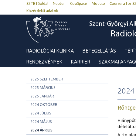
SZTE főoldal
Neptun
CooSpace
Modulo
Coursera for S
Közérdekű adatok
Szent-Györgyi Al
Radiol
RADIOLÓGIAI KLINIKA
BETEGELLÁTÁS
TÉRÍ
RENDEZVÉNYEK
KARRIER
SZAKMAI ANYA
2025 SZEPTEMBER
2025 MÁRCIUS
2024 
2025 JANUÁR
2024 OKTÓBER
Röntge
2024 JÚLIUS
Hiánypót
2024 MÁJUS
délelőttö
2024 ÁPRILIS
A rtg ala