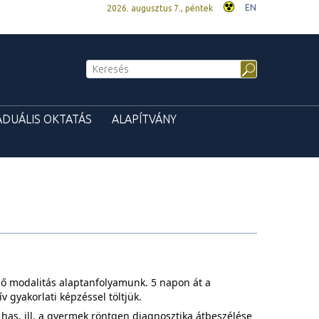
EN
2026. augusztus 7., péntek
ADUÁLIS OKTATÁS
ALAPÍTVÁNY
ő modalitás
alaptanfolyamunk. 5 napon át a
v gyakorlati képzéssel töltjük.
 has, ill. a gyermek röntgen diagnosztika átbeszélése