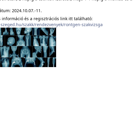
átum: 2024.10.07.-11.
 információ és a regisztrációs link itt található:
u-szeged.hu/szakk/rendezvenyek/rontgen-szakvizsga