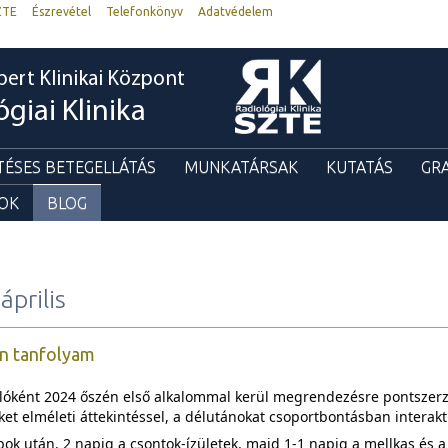
ZTE
Észrevétel
Telefonkönyv
Adatvédelem
bert Klinikai Központ
ógiai Klinika
TÉSES BETEGELLÁTÁS
MUNKATÁRSAK
KUTATÁS
GR
GOK
BLOG
április
n tanfolyam
lóként
2024 őszén első alkalommal kerül megrendezésre pontszerz
ket elméleti áttekintéssel, a délutánokat csoportbontásban interaktí
pok után, 2 napig a csontok-ízületek, majd 1-1 napig a mellkas és a