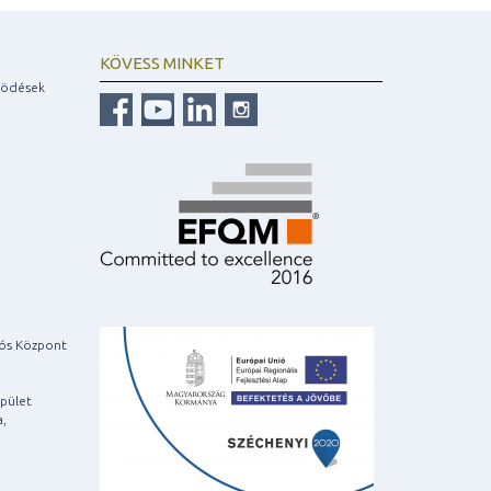
KÖVESS MINKET
ködések
iós Központ
pület
a,