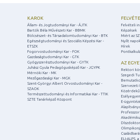
KAROK
FELVÉTE
Állam- és Jogtudományi Kar - ÁJTK
Felvételi 
Bartók Béla Művészeti Kar - BBMK
Képzések
Bölcsészet- és Társadalomtudományi Kar - BTK
Miért az S
Egészségtudományi és Szociális Képzési Kar -
Nyílt napo
ETSZK
Hírek
Fogorvostudományi Kar - FOK
Pontkalkul
Gazdaságtudományi Kar - GTK
Gyógyszerésztudományi Kar - GYTK
AZ EGY
Juhász Gyula Pedagógusképző Kar - JGYPK
Rektori kö
Mérnöki Kar - MK
Szegedi T
Mezőgazdasági Kar - MGK
Bemutatko
Szent-Györgyi Albert Orvostudományi Kar -
Szervezeti 
SZAOK
Közérdekű
Természettudományi és Informatikai Kar - TTIK
Esélyegyen
SZTE Tanárképző Központ
E-ügyintéz
Alapítvány
Professzori
Akadémiku
Díszdoktor
Olimpikonj
Családbar
ELI-ALPS, 