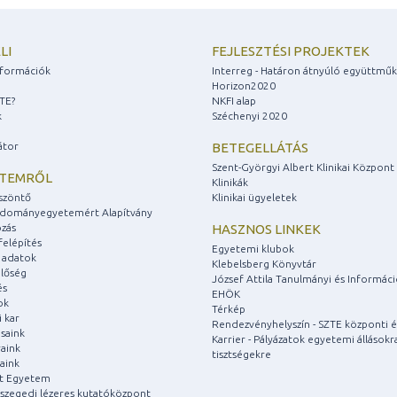
LI
FEJLESZTÉSI PROJEKTEK
információk
Interreg - Határon átnyúló együttmű
Horizon2020
ZTE?
NKFI alap
k
Széchenyi 2020
átor
BETEGELLÁTÁS
Szent-Györgyi Albert Klinikai Központ
ETEMRŐL
Klinikák
szöntő
Klinikai ügyeletek
udományegyetemért Alapítvány
zás
HASZNOS LINKEK
felépítés
Egyetemi klubok
 adatok
Klebelsberg Könyvtár
lőség
József Attila Tanulmányi és Informác
és
EHÖK
ok
Térkép
 kar
Rendezvényhelyszín - SZTE központi é
saink
Karrier - Pályázatok egyetemi állásokr
aink
tisztségekre
aink
át Egyetem
a szegedi lézeres kutatóközpont