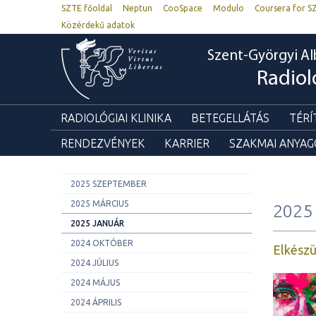
SZTE főoldal
Neptun
CooSpace
Modulo
Coursera for S
Közérdekű adatok
Szent-Györgyi Al
Radiol
RADIOLÓGIAI KLINIKA
BETEGELLÁTÁS
TÉRÍ
RENDEZVÉNYEK
KARRIER
SZAKMAI ANYA
2025 SZEPTEMBER
2025 MÁRCIUS
2025 
2025 JANUÁR
2024 OKTÓBER
Elkészü
2024 JÚLIUS
2024 MÁJUS
2024 ÁPRILIS