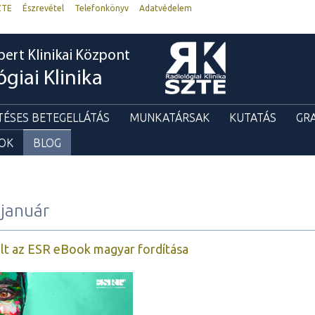
ZTE
Észrevétel
Telefonkönyv
Adatvédelem
bert Klinikai Központ
ógiai Klinika
TÉSES BETEGELLÁTÁS
MUNKATÁRSAK
KUTATÁS
GR
GOK
BLOG
január
lt az ESR eBook magyar fordítása