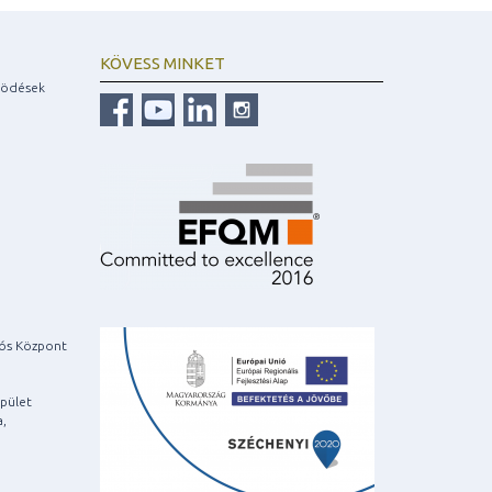
KÖVESS MINKET
ködések
iós Központ
pület
a,