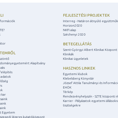
LI
FEJLESZTÉSI PROJEKTEK
információk
Interreg - Határon átnyúló együttmű
Horizon2020
ZTE?
NKFI alap
k
Széchenyi 2020
átor
BETEGELLÁTÁS
Szent-Györgyi Albert Klinikai Központ
ETEMRŐL
Klinikák
szöntő
Klinikai ügyeletek
udományegyetemért Alapítvány
zás
HASZNOS LINKEK
felépítés
Egyetemi klubok
 adatok
Klebelsberg Könyvtár
lőség
József Attila Tanulmányi és Informác
és
EHÖK
ok
Térkép
 kar
Rendezvényhelyszín - SZTE központi é
saink
Karrier - Pályázatok egyetemi állásokr
aink
tisztségekre
aink
át Egyetem
a szegedi lézeres kutatóközpont