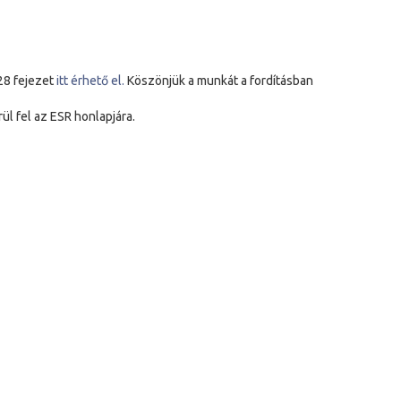
28 fejezet
itt érhető el.
Köszönjük a munkát a fordításban
ül fel az ESR honlapjára.