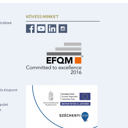
KÖVESS MINKET
ködések
iós Központ
pület
a,