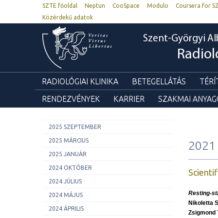
SZTE főoldal
Neptun
CooSpace
Modulo
Coursera for S
Közérdekű adatok
Szent-Györgyi Al
Radiol
RADIOLÓGIAI KLINIKA
BETEGELLÁTÁS
TÉRÍ
RENDEZVÉNYEK
KARRIER
SZAKMAI ANYA
2025 SZEPTEMBER
2025 MÁRCIUS
2021
2025 JANUÁR
2024 OKTÓBER
Scienti
2024 JÚLIUS
Resting-sta
2024 MÁJUS
Nikoletta 
2024 ÁPRILIS
Zsigmond 