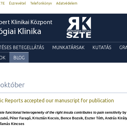
ZTE
Észrevétel
Telefonkönyv
Adatvédelem
bert Klinikai Központ
ógiai Klinika
TÉSES BETEGELLÁTÁS
MUNKATÁRSAK
KUTATÁS
GR
GOK
BLOG
 október
fic Reports accepted our manuscript for publication
te functional heterogeneity of the right insula contributes to pain sensitivity
by
Szabó, Péter Faragó, Krisztián Kocsis, Bence Bozsik, Eszter Tóth, András Királ
Tamás Kincses