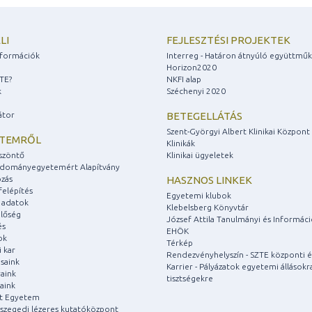
LI
FEJLESZTÉSI PROJEKTEK
információk
Interreg - Határon átnyúló együttmű
Horizon2020
ZTE?
NKFI alap
k
Széchenyi 2020
átor
BETEGELLÁTÁS
Szent-Györgyi Albert Klinikai Központ
ETEMRŐL
Klinikák
szöntő
Klinikai ügyeletek
udományegyetemért Alapítvány
zás
HASZNOS LINKEK
felépítés
Egyetemi klubok
 adatok
Klebelsberg Könyvtár
lőség
József Attila Tanulmányi és Informác
és
EHÖK
ok
Térkép
 kar
Rendezvényhelyszín - SZTE központi é
saink
Karrier - Pályázatok egyetemi állásokr
aink
tisztségekre
aink
át Egyetem
a szegedi lézeres kutatóközpont