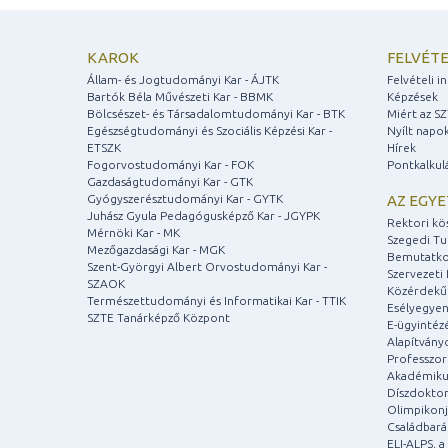
KAROK
FELVÉTE
Állam- és Jogtudományi Kar - ÁJTK
Felvételi 
Bartók Béla Művészeti Kar - BBMK
Képzések
Bölcsészet- és Társadalomtudományi Kar - BTK
Miért az S
Egészségtudományi és Szociális Képzési Kar -
Nyílt napo
ETSZK
Hírek
Fogorvostudományi Kar - FOK
Pontkalkul
Gazdaságtudományi Kar - GTK
Gyógyszerésztudományi Kar - GYTK
AZ EGY
Juhász Gyula Pedagógusképző Kar - JGYPK
Rektori kö
Mérnöki Kar - MK
Szegedi T
Mezőgazdasági Kar - MGK
Bemutatko
Szent-Györgyi Albert Orvostudományi Kar -
Szervezeti 
SZAOK
Közérdekű
Természettudományi és Informatikai Kar - TTIK
Esélyegyen
SZTE Tanárképző Központ
E-ügyintéz
Alapítvány
Professzori
Akadémiku
Díszdoktor
Olimpikonj
Családbar
ELI-ALPS, 