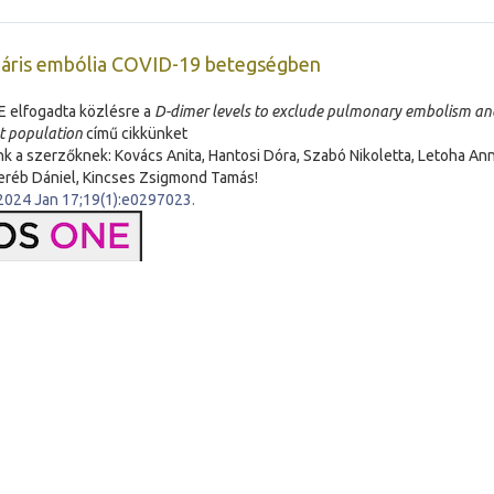
áris embólia COVID-19 betegségben
 elfogadta közlésre a
D-dimer levels to exclude pulmonary embolism and
t population
című cikkünket
nk a szerzőknek: Kovács Anita, Hantosi Dóra, Szabó Nikoletta, Letoha Anna
eréb Dániel, Kincses Zsigmond Tamás!
2024 Jan 17;19(1):e0297023.