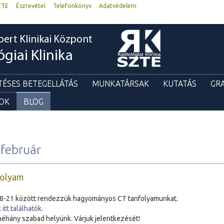
ZTE
Észrevétel
Telefonkönyv
Adatvédelem
bert Klinikai Központ
ógiai Klinika
TÉSES BETEGELLÁTÁS
MUNKATÁRSAK
KUTATÁS
GR
GOK
BLOG
február
folyam
18-21 között rendezzük hagyományos CT tanfolyamunkat.
itt találhatók.
éhány szabad helyünk. Várjuk jelentkezését!