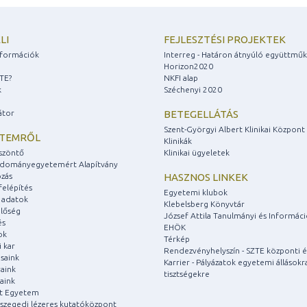
LI
FEJLESZTÉSI PROJEKTEK
információk
Interreg - Határon átnyúló együttmű
Horizon2020
ZTE?
NKFI alap
k
Széchenyi 2020
átor
BETEGELLÁTÁS
Szent-Györgyi Albert Klinikai Központ
ETEMRŐL
Klinikák
szöntő
Klinikai ügyeletek
udományegyetemért Alapítvány
zás
HASZNOS LINKEK
felépítés
Egyetemi klubok
 adatok
Klebelsberg Könyvtár
lőség
József Attila Tanulmányi és Informác
és
EHÖK
ok
Térkép
 kar
Rendezvényhelyszín - SZTE központi é
saink
Karrier - Pályázatok egyetemi állásokr
aink
tisztségekre
aink
át Egyetem
a szegedi lézeres kutatóközpont