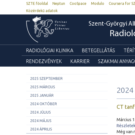
SZTE főoldal
Neptun
CooSpace
Modulo
Coursera for S
Közérdekű adatok
Szent-Györgyi Al
Radiol
RADIOLÓGIAI KLINIKA
BETEGELLÁTÁS
TÉRÍ
RENDEZVÉNYEK
KARRIER
SZAKMAI ANYA
2025 SZEPTEMBER
2025 MÁRCIUS
2024 
2025 JANUÁR
2024 OKTÓBER
CT tan
2024 JÚLIUS
Március 
2024 MÁJUS
Részletek 
2024 ÁPRILIS
Még van n