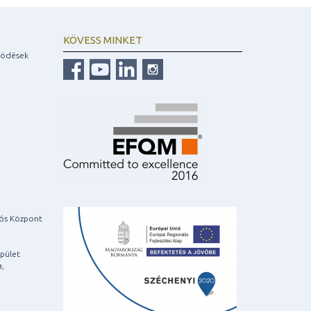
KÖVESS MINKET
ködések
iós Központ
pület
a,