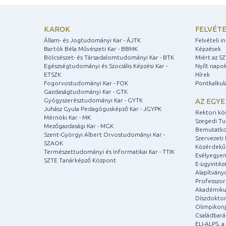
KAROK
FELVÉTE
Állam- és Jogtudományi Kar - ÁJTK
Felvételi 
Bartók Béla Művészeti Kar - BBMK
Képzések
Bölcsészet- és Társadalomtudományi Kar - BTK
Miért az S
Egészségtudományi és Szociális Képzési Kar -
Nyílt napo
ETSZK
Hírek
Fogorvostudományi Kar - FOK
Pontkalkul
Gazdaságtudományi Kar - GTK
Gyógyszerésztudományi Kar - GYTK
AZ EGY
Juhász Gyula Pedagógusképző Kar - JGYPK
Rektori kö
Mérnöki Kar - MK
Szegedi T
Mezőgazdasági Kar - MGK
Bemutatko
Szent-Györgyi Albert Orvostudományi Kar -
Szervezeti 
SZAOK
Közérdekű
Természettudományi és Informatikai Kar - TTIK
Esélyegyen
SZTE Tanárképző Központ
E-ügyintéz
Alapítvány
Professzori
Akadémiku
Díszdoktor
Olimpikonj
Családbar
ELI-ALPS, 