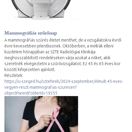
Mammográfiás szűrőnap
A mammográfiás szűrés életet menthet, de a vizsgálatokra évről
évre kevesebben jelentkeznek. Októberben, a mellrák elleni
küzdelem hónapjában az SZTE Radiológiai Klinikája
meghosszabbított rendeléseken várja azokat a nőket, akik
szeretnék elvégeztetni a szűrővizsgálatot. Ez 45 és 65 éves kor
között kifejezetten ajánlott.
Részletek:
https://u-szeged.hu/sztehirek/2024-szeptember/elmult-45-eves-
vegyen-reszt-mammografias-szuresen?
objectParentFolderId=19355