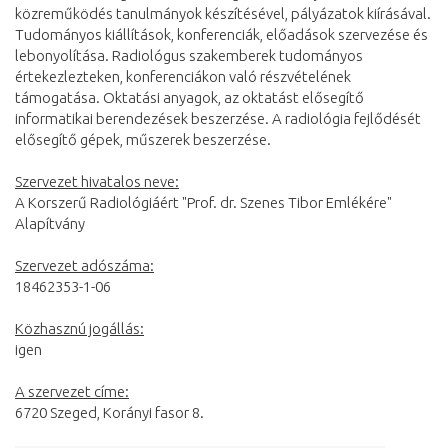
közreműködés tanulmányok készítésével, pályázatok kiírásával.
Tudományos kiállítások, konferenciák, előadások szervezése és
lebonyolítása. Radiológus szakemberek tudományos
értekezlezteken, konferenciákon való részvételének
támogatása. Oktatási anyagok, az oktatást elősegítő
informatikai berendezések beszerzése. A radiológia fejlődését
elősegítő gépek, műszerek beszerzése.
Szervezet hivatalos neve:
A Korszerű Radiológiáért "Prof. dr. Szenes Tibor Emlékére"
Alapítvány
Szervezet adószáma:
18462353-1-06
Közhasznú jogállás:
igen
A szervezet címe:
6720 Szeged, Korányi fasor 8.