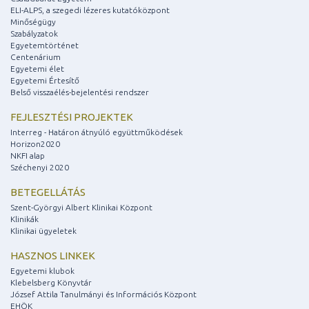
ELI-ALPS, a szegedi lézeres kutatóközpont
Minőségügy
Szabályzatok
Egyetemtörténet
Centenárium
Egyetemi élet
Egyetemi Értesítő
Belső visszaélés-bejelentési rendszer
FEJLESZTÉSI PROJEKTEK
Interreg - Határon átnyúló együttműködések
Horizon2020
NKFI alap
Széchenyi 2020
BETEGELLÁTÁS
Szent-Györgyi Albert Klinikai Központ
Klinikák
Klinikai ügyeletek
HASZNOS LINKEK
Egyetemi klubok
Klebelsberg Könyvtár
József Attila Tanulmányi és Információs Központ
EHÖK