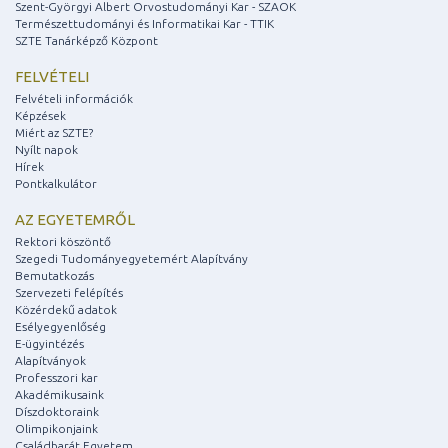
Szent-Györgyi Albert Orvostudományi Kar - SZAOK
Természettudományi és Informatikai Kar - TTIK
SZTE Tanárképző Központ
FELVÉTELI
Felvételi információk
Képzések
Miért az SZTE?
Nyílt napok
Hírek
Pontkalkulátor
AZ EGYETEMRŐL
Rektori köszöntő
Szegedi Tudományegyetemért Alapítvány
Bemutatkozás
Szervezeti felépítés
Közérdekű adatok
Esélyegyenlőség
E-ügyintézés
Alapítványok
Professzori kar
Akadémikusaink
Díszdoktoraink
Olimpikonjaink
Családbarát Egyetem