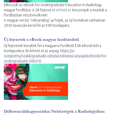
Elkészült az eBook for Undergraduate Education in Radiology
magyar fordítása. A 28 fejezet
itt érhető el.
Köszönjük a munkát a
fordításban résztvevőknek!
A magyar verzió "rebranding"-ja folyik, az új formátum várhatóan
2026 tavaszán kerül fel az ESR honlapjára.
Új fejezetek a eBook magyar fordításából
Új fejezetek kerültek fel a magyarra fordított ESR eBook-ból a
honlapunkra. Itt érhető el az anyag:
https://u-
szeged.hu/szakk/gradualis-oktatas/oktatasi-anyagok/ebook-for-
undergraduate-240210
.
Differenciáldiagnosztikai Nehézségek a Radiológiában