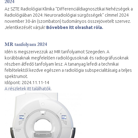
2024
Az SZTE Radiológiai Klinika "Differenciáldiagnosztikai Nehézségek a
Radiológiában 2024: Neuroradiológiai sürgősségek" címmel 2024
november 30-án (szombaton) tudományos összejövetelt szervez.
Jelentkezését várjuk!
Bővebben itt olvashat róla.
MR tanfolyam 2024
Idén is megszervezzük az MR tanfolyamot Szegeden. A
korábbiaknak megfelelően radiológusoknak és radiográfusoknak
részben átfedő tanfolyam lesz. A tananyag lefedi a technikai
feltételektól kezdve egészen a radiológia subspecialitásaig a teljes
spektrumot.
Időpont: 2024.11.11-14
A részletek itt találhatók
.