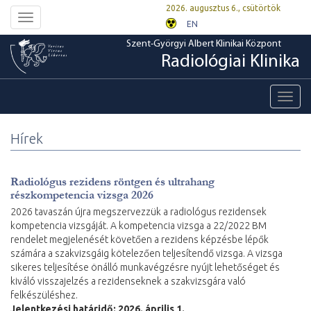
2026. augusztus 6., csütörtök
Toggle
EN
navigation
Szent-Györgyi Albert Klinikai Központ
Radiológiai Klinika
Toggl
navig
Hírek
Radiológus rezidens röntgen és ultrahang
részkompetencia vizsga 2026
2026 tavaszán újra megszervezzük a radiológus rezidensek
kompetencia vizsgáját. A kompetencia vizsga a 22/2022 BM
rendelet megjelenését követően a rezidens képzésbe lépők
számára a szakvizsgáig kötelezően teljesítendő vizsga. A vizsga
sikeres teljesítése önálló munkavégzésre nyújt lehetőséget és
kiváló visszajelzés a rezidenseknek a szakvizsgára való
felkészüléshez.
Jelentkezési határidő: 2026. április 1.