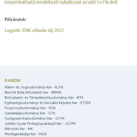
Kinyomtatható rendelkező nyilatkozat az adó 1+1%-áról
Pályázatok:
Legjobb TDK előadás díj 2022
KAROK
Állam- és Jogtudományi Kar - ÁJTK
Bartók Béla Művészeti Kar - BBMK
Bölcsészet- és Társadalomtudományi Kar - BTK
Egészségtudományi és Szociális Képzési Kar - ETSZK
Fogorvostudományi Kar - FOK
Gazdaságtudományi Kar - GTK
Gyógyszerésztudományi Kar - GYTK
Juhász Gyula Pedagógusképző Kar - JGYPK
Mérnöki Kar - MK
Mezőgazdasági Kar - MGK