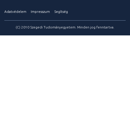
Adatvédelem
Impresszum
Segítség
(C) 2010 Szegedi Tudományegyetem. Minden jog fenntartva.