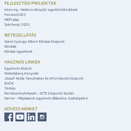
FEJLESZTÉSI PROJEKTEK
Interreg - Határon átnyúló együttműködések
Horizon2020
NKFI alap
Széchenyi 2020
BETEGELLÁTÁS
Szent-Györgyi Albert Klinikai Központ
Klinikák
Klinikai ügyeletek
HASZNOS LINKEK
Egyetemi klubok
Klebelsberg Könyvtár
József Attila Tanulmányi és Információs Központ
EHÖK
Térkép
Rendezvényhelyszín - SZTE központi épület
Karrier - Pályázatok egyetemi állásokra, tisztségekre
KÖVESS MINKET