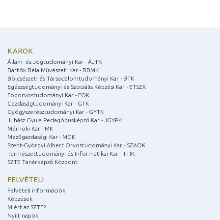
KAROK
Állam- és Jogtudományi Kar - ÁJTK
Bartók Béla Művészeti Kar - BBMK
Bölcsészet- és Társadalomtudományi Kar - BTK
Egészségtudományi és Szociális Képzési Kar - ETSZK
Fogorvostudományi Kar - FOK
Gazdaságtudományi Kar - GTK
Gyógyszerésztudományi Kar - GYTK
Juhász Gyula Pedagógusképző Kar - JGYPK
Mérnöki Kar - MK
Mezőgazdasági Kar - MGK
Szent-Györgyi Albert Orvostudományi Kar - SZAOK
Természettudományi és Informatikai Kar - TTIK
SZTE Tanárképző Központ
FELVÉTELI
Felvételi információk
Képzések
Miért az SZTE?
Nyílt napok