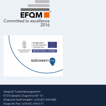
Szegedi Tudományegyetem
6720 Szeged, Dugonics tér 13.
Központi telefonszám: (+36-62) 544-000
Központi fax: (+36-62) 546-371