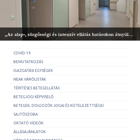
„Az alap-, sürgősségi és intenzív ellátás határokon átnyúló kapacitásainak megerősítése a Temes - Csongrád-Csanád együttműködési térségben” – ECBC - PEIC ROHU00472
Jelentős mérföldkőhöz érkezett a ROHU00472 azonosítószámú határon átnyúló egészségügyi fejlesztési projekt: befejeződött a Szegedi Tudományegyetem Szent-Györgyi Albert Klinikai Központ Gyermekgyógyászati Klinikájának alagsorában kialakított új, infektológiai profilú általános osztály kivitelezése, amely 2026. július 2-tól fogadja első betegeit.
COVID-19
BEMUTATKOZÁS
IGAZGATÁSI EGYSÉGEK
NEAK VÁRÓLISTÁK
TÉRÍTÉSES BETEGELLÁTÁS
BETEGJOGI KÉPVISELŐ
BETEGEK, DOLGOZÓK JOGAI ÉS KÖTELEZETTSÉGEI
SAJTÓSZOBA
OKTATÓ VIDEÓK
ÁLLÁSAJÁNLATOK