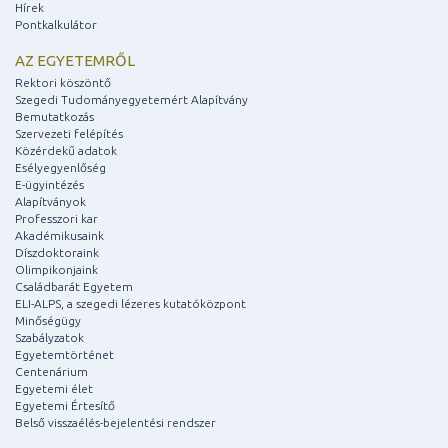
Hírek
Pontkalkulátor
AZ EGYETEMRŐL
Rektori köszöntő
Szegedi Tudományegyetemért Alapítvány
Bemutatkozás
Szervezeti felépítés
Közérdekű adatok
Esélyegyenlőség
E-ügyintézés
Alapítványok
Professzori kar
Akadémikusaink
Díszdoktoraink
Olimpikonjaink
Családbarát Egyetem
ELI-ALPS, a szegedi lézeres kutatóközpont
Minőségügy
Szabályzatok
Egyetemtörténet
Centenárium
Egyetemi élet
Egyetemi Értesítő
Belső visszaélés-bejelentési rendszer