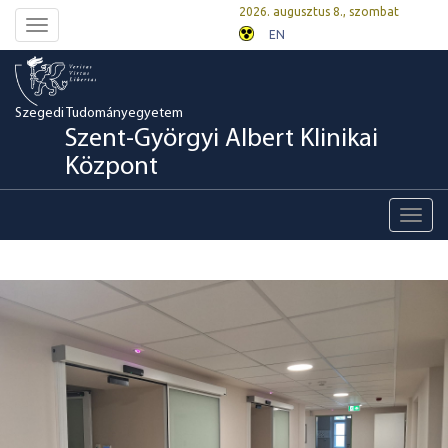
2026. augusztus 8., szombat
Toggle
EN
navigation
Szegedi Tudományegyetem
Szent-Györgyi Albert Klinikai
Központ
Toggl
navig