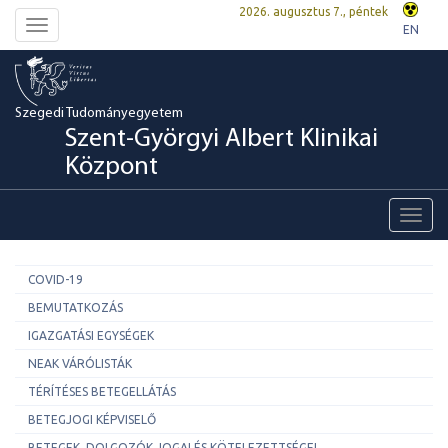
2026. augusztus 7., péntek
Toggle
EN
navigation
Szegedi Tudományegyetem
Szent-Györgyi Albert Klinikai
Központ
Toggl
navig
COVID-19
BEMUTATKOZÁS
IGAZGATÁSI EGYSÉGEK
NEAK VÁRÓLISTÁK
TÉRÍTÉSES BETEGELLÁTÁS
BETEGJOGI KÉPVISELŐ
BETEGEK, DOLGOZÓK JOGAI ÉS KÖTELEZETTSÉGEI