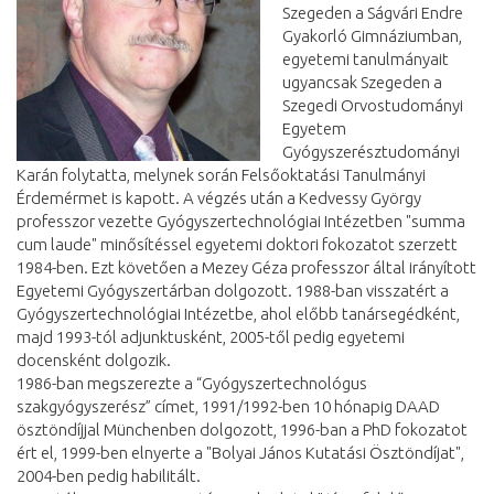
Szegeden a Ságvári Endre
Gyakorló Gimnáziumban,
egyetemi tanulmányait
ugyancsak Szegeden a
Szegedi Orvostudományi
Egyetem
Gyógyszerésztudományi
Karán folytatta, melynek során Felsőoktatási Tanulmányi
Érdemérmet is kapott. A végzés után a Kedvessy György
professzor vezette Gyógyszertechnológiai Intézetben "summa
cum laude" minősítéssel egyetemi doktori fokozatot szerzett
1984-ben. Ezt követően a Mezey Géza professzor által irányított
Egyetemi Gyógyszertárban dolgozott. 1988-ban visszatért a
Gyógyszertechnológiai Intézetbe, ahol előbb tanársegédként,
majd 1993-tól adjunktusként, 2005-től pedig egyetemi
docensként dolgozik.
1986-ban megszerezte a “Gyógyszertechnológus
szakgyógyszerész” címet, 1991/1992-ben 10 hónapig DAAD
ösztöndíjjal Münchenben dolgozott, 1996-ban a PhD fokozatot
ért el, 1999-ben elnyerte a "Bolyai János Kutatási Ösztöndíjat",
2004-ben pedig habilitált.