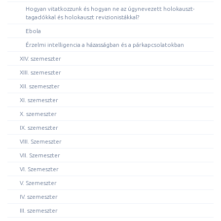
Hogyan vitatkozzunk és hogyan ne az úgynevezett holokauszt-
tagadókkal és holokauszt revizionistákkal?
Ebola
Érzelmi intelligencia a házasságban és a párkapcsolatokban
XIV. szemeszter
XIII. szemeszter
XII. szemeszter
XI. szemeszter
X. szemeszter
IX. szemeszter
VIII. Szemeszter
VII. Szemeszter
VI. Szemeszter
V. Szemeszter
IV. szemeszter
III. szemeszter