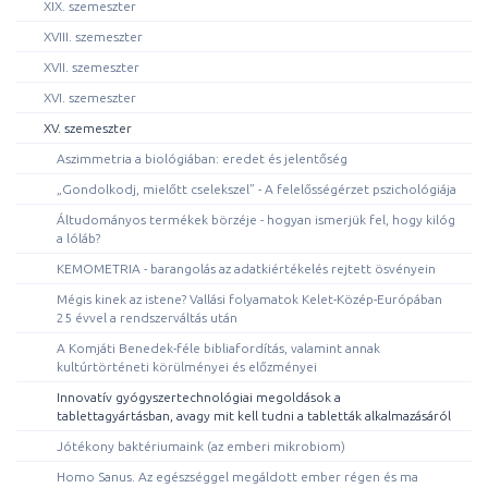
XIX. szemeszter
XVIII. szemeszter
XVII. szemeszter
XVI. szemeszter
XV. szemeszter
Aszimmetria a biológiában: eredet és jelentőség
„Gondolkodj, mielőtt cselekszel” - A felelősségérzet pszichológiája
Áltudományos termékek börzéje - hogyan ismerjük fel, hogy kilóg
a lóláb?
KEMOMETRIA - barangolás az adatkiértékelés rejtett ösvényein
Mégis kinek az istene? Vallási folyamatok Kelet-Közép-Európában
25 évvel a rendszerváltás után
A Komjáti Benedek-féle bibliafordítás, valamint annak
kultúrtörténeti körülményei és előzményei
Innovatív gyógyszertechnológiai megoldások a
tablettagyártásban, avagy mit kell tudni a tabletták alkalmazásáról
Jótékony baktériumaink (az emberi mikrobiom)
Homo Sanus. Az egészséggel megáldott ember régen és ma