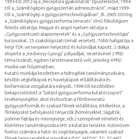
1993-tól 2012-ig a „Receptúra gyakorlatok” típusfelelőse, 1994-
től a „Számítógépes gyógyszertári adminisztráció”, majd 1999-
től a „Számítógép a gyógyszertechnológiában”, ill. 2005-2010-ig
a „Számítógépes gyógyszerforma tervezés” című főkollégium
felelős oktatója. Magyar és angol nyelven oktatja a
„Gyógyszerészeti alapismeretek” és a „Gyógyszertechnológia”
kurzusokat. 25 szakdolgozati témát vezetett. Több hallgatója a
helyi TDK versenyeken helyezést és különdíjat kapott. 2 diákja
elnyerte a „Kedvessy György” pályadíjat. Vezetésével 2 PhD
téma lezárult, egyben társtémavezető volt, jelenleg 4 PhD
munka van folyamatban.
Kutató munkája kezdetben a hidrogélek tanulmányozására,
később végbélkúpok és hüvelykúpok előállítására és
biofarmáciai vizsgálatára irányult. 1998-tól kezdődően
bekapcsolódott a “Szilárd gyógyszerforma kutatócsoport”
tevékenységébe, ahol elsősorban a filmbevonatú
gyógyszerformák és szabad filmek előállítása, értékelése, a
filmképzést befolyásoló tényezők (hőmérséklet, lágyítók,
polimer fajtája és mennyisége, stb.) szerepének elméleti és
kísérletes tanulmányozása lett a kutatási területe. Különösen
fontos számára a ható- és segédanyagok, valamint szabad
filmek termoanalitikai vizsgálata (DSC, MTDSC, TG, TG-MS),