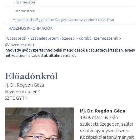
II. szemeszter
I. szemeszter
Mindentudás Egyeteme-Szeged szemesztereinek előadásai
HASZNOS INFORMÁCIÓK
Tudásportál
Szabadegyetem - Szeged
Korábbi szemeszterek
XV. szemeszter
Innovatív gyógyszertechnológiai megoldások a tablettagyártásban, avagy
mit kell tudni a tabletták alkalmazásáról
Előadónkról
ifj. Dr. Regdon Géza
egyetemi docens
SZTE GYTK
Ifj. Dr. Regdon Géza
1959. március 2-án
született Szegeden, szülei
szintén gyógyszerészek.
Középiskolai tanulmányait