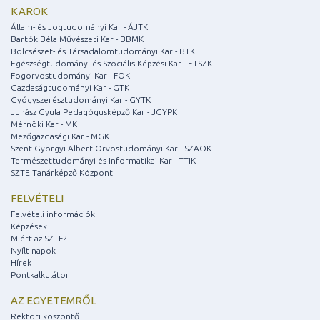
KAROK
Állam- és Jogtudományi Kar - ÁJTK
Bartók Béla Művészeti Kar - BBMK
Bölcsészet- és Társadalomtudományi Kar - BTK
Egészségtudományi és Szociális Képzési Kar - ETSZK
Fogorvostudományi Kar - FOK
Gazdaságtudományi Kar - GTK
Gyógyszerésztudományi Kar - GYTK
Juhász Gyula Pedagógusképző Kar - JGYPK
Mérnöki Kar - MK
Mezőgazdasági Kar - MGK
Szent-Györgyi Albert Orvostudományi Kar - SZAOK
Természettudományi és Informatikai Kar - TTIK
SZTE Tanárképző Központ
FELVÉTELI
Felvételi információk
Képzések
Miért az SZTE?
Nyílt napok
Hírek
Pontkalkulátor
AZ EGYETEMRŐL
Rektori köszöntő