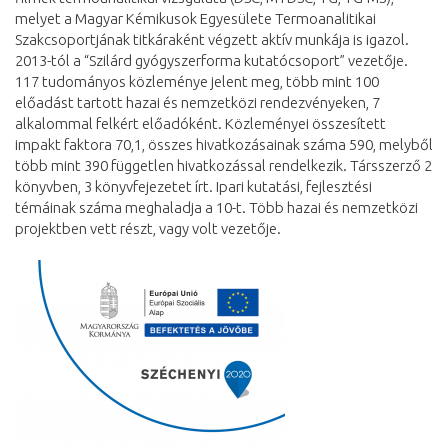
melyet a Magyar Kémikusok Egyesülete Termoanalitikai
Szakcsoportjának titkáraként végzett aktív munkája is igazol.
2013-tól a “Szilárd gyógyszerforma kutatócsoport” vezetője.
117 tudományos közleménye jelent meg, több mint 100
előadást tartott hazai és nemzetközi rendezvényeken, 7
alkalommal felkért előadóként. Közleményei összesített
impakt faktora 70,1, összes hivatkozásainak száma 590, melyből
több mint 390 független hivatkozással rendelkezik. Társszerző 2
könyvben, 3 könyvfejezetet írt. Ipari kutatási, fejlesztési
témáinak száma meghaladja a 10-t. Több hazai és nemzetközi
projektben vett részt, vagy volt vezetője.