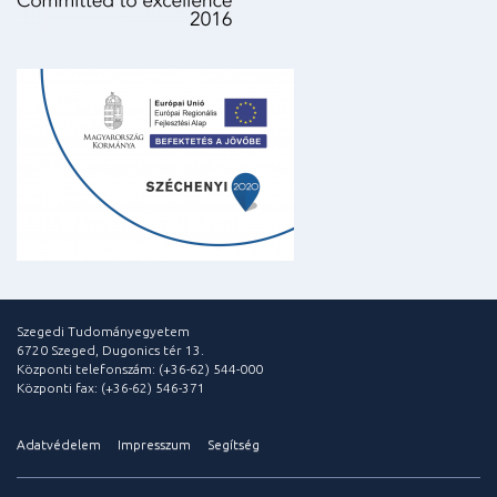
Szegedi Tudományegyetem
6720 Szeged, Dugonics tér 13.
Központi telefonszám: (+36-62) 544-000
Központi fax: (+36-62) 546-371
Adatvédelem
Impresszum
Segítség