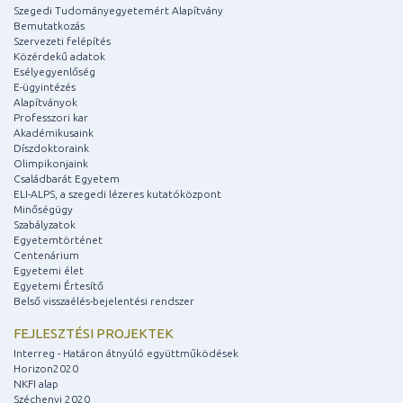
Szegedi Tudományegyetemért Alapítvány
Bemutatkozás
Szervezeti felépítés
Közérdekű adatok
Esélyegyenlőség
E-ügyintézés
Alapítványok
Professzori kar
Akadémikusaink
Díszdoktoraink
Olimpikonjaink
Családbarát Egyetem
ELI-ALPS, a szegedi lézeres kutatóközpont
Minőségügy
Szabályzatok
Egyetemtörténet
Centenárium
Egyetemi élet
Egyetemi Értesítő
Belső visszaélés-bejelentési rendszer
FEJLESZTÉSI PROJEKTEK
Interreg - Határon átnyúló együttműködések
Horizon2020
NKFI alap
Széchenyi 2020