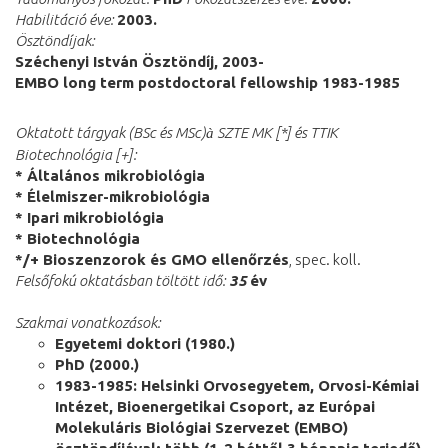
Habilitáció éve:
2003.
Ösztöndíjak:
Széchenyi István Ösztöndíj, 2003-
EMBO long term postdoctoral fellowship 1983-1985
Oktatott tárgyak (BSc és MSc)
SZTE MK [*] és TTIK
à
Biotechnológia [+]:
* Általános mikrobiológia
* Élelmiszer-mikrobiológia
* Ipari mikrobiológia
* Biotechnológia
*/+ Bioszenzorok és GMO ellenőrzés
, spec. koll.
Felsőfokú oktatásban töltött idő:
35
év
Szakmai vonatkozások:
Egyetemi doktori (1980.)
PhD (2000.)
1983-1985: Helsinki Orvosegyetem, Orvosi-Kémiai
Intézet, Bioenergetikai Csoport, az Európai
Molekuláris Biológiai Szervezet (EMBO)