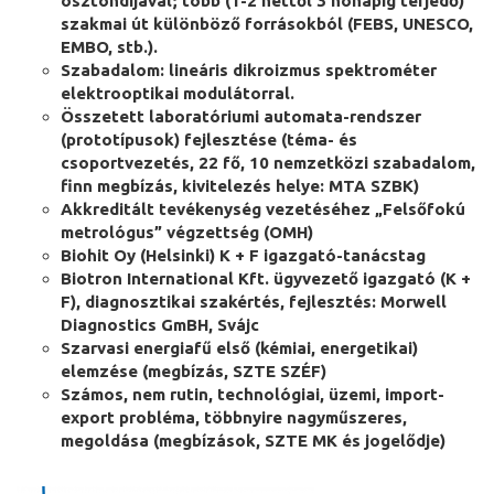
ösztöndíjával; több (1-2 héttől 3 hónapig terjedő)
szakmai út különböző forrásokból (FEBS, UNESCO,
EMBO, stb.).
Szabadalom: lineáris dikroizmus spektrométer
elektrooptikai modulátorral.
Összetett laboratóriumi automata-rendszer
(prototípusok) fejlesztése (téma- és
csoportvezetés, 22 fő, 10 nemzetközi szabadalom,
finn megbízás, kivitelezés helye: MTA SZBK)
Akkreditált tevékenység vezetéséhez „Felsőfokú
metrológus” végzettség (OMH)
Biohit Oy (Helsinki) K + F igazgató-tanácstag
Biotron International Kft. ügyvezető igazgató (K +
F), diagnosztikai szakértés, fejlesztés: Morwell
Diagnostics GmBH, Svájc
Szarvasi energiafű első (kémiai, energetikai)
elemzése (megbízás, SZTE SZÉF)
Számos, nem rutin, technológiai, üzemi, import-
export probléma, többnyire nagyműszeres,
megoldása (megbízások, SZTE MK és jogelődje)