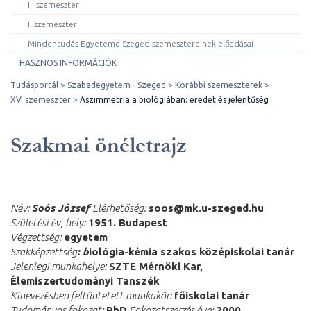
II. szemeszter
I. szemeszter
Mindentudás Egyeteme-Szeged szemesztereinek előadásai
HASZNOS INFORMÁCIÓK
Tudásportál
Szabadegyetem - Szeged
Korábbi szemeszterek
XV. szemeszter
Aszimmetria a biológiában: eredet és jelentőség
Szakmai önéletrajz
Név:
Soós József
Elérhetőség:
soos@mk.u-szeged.hu
Születési év, hely:
1951. Budapest
Végzettség:
egyetem
Szakképzettség
: b
iológia-kémia szakos középiskolai tanár
Jelenlegi munkahelye:
SZTE Mérnöki Kar,
Élemiszertudományi Tanszék
Kinevezésben feltüntetett munkakör:
főiskolai tanár
Tudományos fokozat:
PhD
Fokozatszerzés éve:
2000.