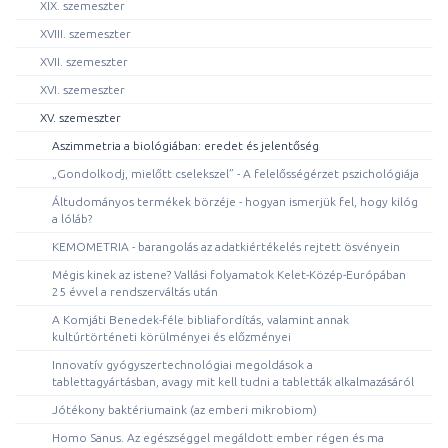
XIX. szemeszter
XVIII. szemeszter
XVII. szemeszter
XVI. szemeszter
XV. szemeszter
Aszimmetria a biológiában: eredet és jelentőség
„Gondolkodj, mielőtt cselekszel” - A felelősségérzet pszichológiája
Áltudományos termékek börzéje - hogyan ismerjük fel, hogy kilóg
a lóláb?
KEMOMETRIA - barangolás az adatkiértékelés rejtett ösvényein
Mégis kinek az istene? Vallási folyamatok Kelet-Közép-Európában
25 évvel a rendszerváltás után
A Komjáti Benedek-féle bibliafordítás, valamint annak
kultúrtörténeti körülményei és előzményei
Innovatív gyógyszertechnológiai megoldások a
tablettagyártásban, avagy mit kell tudni a tabletták alkalmazásáról
Jótékony baktériumaink (az emberi mikrobiom)
Homo Sanus. Az egészséggel megáldott ember régen és ma