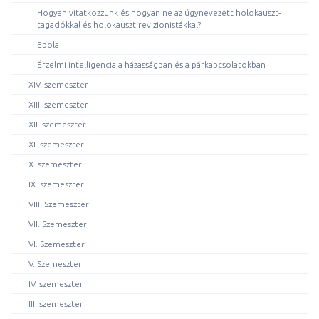
Hogyan vitatkozzunk és hogyan ne az úgynevezett holokauszt-
tagadókkal és holokauszt revizionistákkal?
Ebola
Érzelmi intelligencia a házasságban és a párkapcsolatokban
XIV. szemeszter
XIII. szemeszter
XII. szemeszter
XI. szemeszter
X. szemeszter
IX. szemeszter
VIII. Szemeszter
VII. Szemeszter
VI. Szemeszter
V. Szemeszter
IV. szemeszter
III. szemeszter