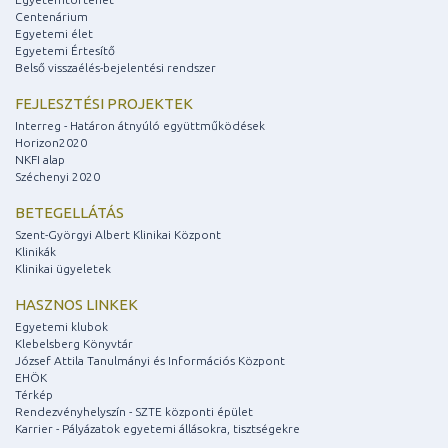
Centenárium
Egyetemi élet
Egyetemi Értesítő
Belső visszaélés-bejelentési rendszer
FEJLESZTÉSI PROJEKTEK
Interreg - Határon átnyúló együttműködések
Horizon2020
NKFI alap
Széchenyi 2020
BETEGELLÁTÁS
Szent-Györgyi Albert Klinikai Központ
Klinikák
Klinikai ügyeletek
HASZNOS LINKEK
Egyetemi klubok
Klebelsberg Könyvtár
József Attila Tanulmányi és Információs Központ
EHÖK
Térkép
Rendezvényhelyszín - SZTE központi épület
Karrier - Pályázatok egyetemi állásokra, tisztségekre