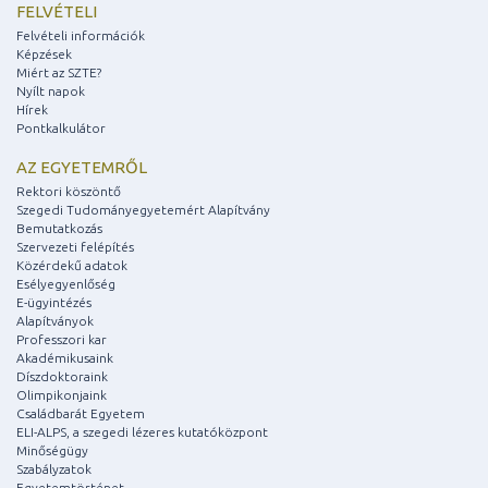
FELVÉTELI
Felvételi információk
Képzések
Miért az SZTE?
Nyílt napok
Hírek
Pontkalkulátor
AZ EGYETEMRŐL
Rektori köszöntő
Szegedi Tudományegyetemért Alapítvány
Bemutatkozás
Szervezeti felépítés
Közérdekű adatok
Esélyegyenlőség
E-ügyintézés
Alapítványok
Professzori kar
Akadémikusaink
Díszdoktoraink
Olimpikonjaink
Családbarát Egyetem
ELI-ALPS, a szegedi lézeres kutatóközpont
Minőségügy
Szabályzatok
Egyetemtörténet