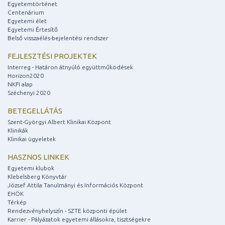
Egyetemtörténet
Centenárium
Egyetemi élet
Egyetemi Értesítő
Belső visszaélés-bejelentési rendszer
FEJLESZTÉSI PROJEKTEK
Interreg - Határon átnyúló együttműködések
Horizon2020
NKFI alap
Széchenyi 2020
BETEGELLÁTÁS
Szent-Györgyi Albert Klinikai Központ
Klinikák
Klinikai ügyeletek
HASZNOS LINKEK
Egyetemi klubok
Klebelsberg Könyvtár
József Attila Tanulmányi és Információs Központ
EHÖK
Térkép
Rendezvényhelyszín - SZTE központi épület
Karrier - Pályázatok egyetemi állásokra, tisztségekre