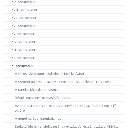
XIX. szemeszter
XVIII. szemeszter
XVII. szemeszter
XVI. szemeszter
XV. szemeszter
XIV. szemeszter
XIII. szemeszter
XII. szemeszter
XI. szemeszter
A város házasságot, családot érintő kihívásai
A szegedi giga-vaku, avagy az europai „Szuperlézer” tervezése
A tanulás társadalmi haszna
Régió, egyetem, gazdaságfejlesztés
Az oktatási rendszer mint a versenyképesség javításának egyik fő
pillére
A genetika és a liszenkoizmus
Székelyföld önrendelkezésének évszázadai és a 21. század kihívásai