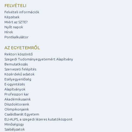
FELVÉTELI
Felvételi információk
Képzések
Miért az SZTE?
Nyílt napok
Hírek
Pontkalkulátor
AZ EGYETEMRŐL
Rektori köszöntő
Szegedi Tudományegyetemért Alapítvány
Bemutatkozás
Szervezeti felépítés
Közérdekű adatok
Esélyegyenlőség
E-ügyintézés
Alapítványok
Professzori kar
Akadémikusaink
Díszdoktoraink
Olimpikonjaink
Családbarát Egyetem
ELI-ALPS, a szegedi lézeres kutatóközpont
Minőségügy
Szabályzatok