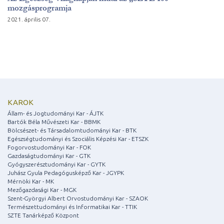
mozgásprogramja
2021. április 07.
KAROK
Állam- és Jogtudományi Kar - ÁJTK
Bartók Béla Művészeti Kar - BBMK
Bölcsészet- és Társadalomtudományi Kar - BTK
Egészségtudományi és Szociális Képzési Kar - ETSZK
Fogorvostudományi Kar - FOK
Gazdaságtudományi Kar - GTK
Gyógyszerésztudományi Kar - GYTK
Juhász Gyula Pedagógusképző Kar - JGYPK
Mérnöki Kar - MK
Mezőgazdasági Kar - MGK
Szent-Györgyi Albert Orvostudományi Kar - SZAOK
Természettudományi és Informatikai Kar - TTIK
SZTE Tanárképző Központ