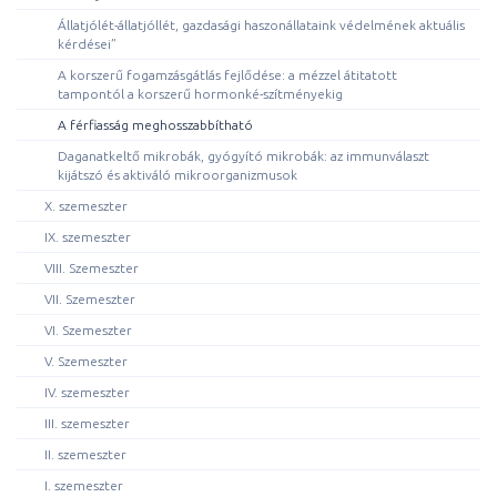
Állatjólét-állatjóllét, gazdasági haszonállataink védelmének aktuális
kérdései”
A korszerű fogamzásgátlás fejlődése: a mézzel átitatott
tampontól a korszerű hormonké-szítményekig
A férfiasság meghosszabbítható
Daganatkeltő mikrobák, gyógyító mikrobák: az immunválaszt
kijátszó és aktiváló mikroorganizmusok
X. szemeszter
IX. szemeszter
VIII. Szemeszter
VII. Szemeszter
VI. Szemeszter
V. Szemeszter
IV. szemeszter
III. szemeszter
II. szemeszter
I. szemeszter