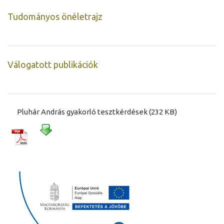
Tudományos önéletrajz
Válogatott publikációk
Pluhár András gyakorló tesztkérdések (232 KB)