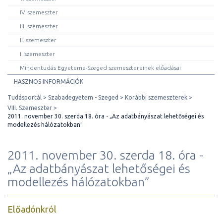
IV. szemeszter
III. szemeszter
II. szemeszter
I. szemeszter
Mindentudás Egyeteme-Szeged szemesztereinek előadásai
HASZNOS INFORMÁCIÓK
Tudásportál
Szabadegyetem - Szeged
Korábbi szemeszterek
VIII. Szemeszter
2011. november 30. szerda 18. óra - „Az adatbányászat lehetőségei és
modellezés hálózatokban”
2011. november 30. szerda 18. óra -
„Az adatbányászat lehetőségei és
modellezés hálózatokban”
Előadónkról