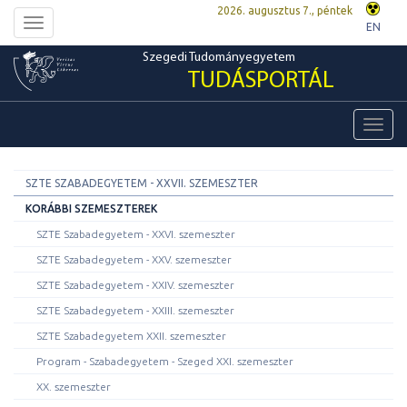
2026. augusztus 7., péntek
Toggle
EN
navigation
Szegedi Tudományegyetem
TUDÁSPORTÁL
Toggl
navig
SZTE SZABADEGYETEM - XXVII. SZEMESZTER
KORÁBBI SZEMESZTEREK
SZTE Szabadegyetem - XXVI. szemeszter
SZTE Szabadegyetem - XXV. szemeszter
SZTE Szabadegyetem - XXIV. szemeszter
SZTE Szabadegyetem - XXIII. szemeszter
SZTE Szabadegyetem XXII. szemeszter
Program - Szabadegyetem - Szeged XXI. szemeszter
XX. szemeszter