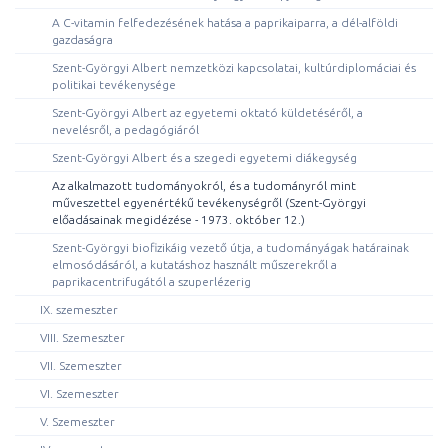
A C-vitamin felfedezésének hatása a paprikaiparra, a dél-alföldi
gazdaságra
Szent-Györgyi Albert nemzetközi kapcsolatai, kultúrdiplomáciai és
politikai tevékenysége
Szent-Györgyi Albert az egyetemi oktató küldetéséről, a
nevelésről, a pedagógiáról
Szent-Györgyi Albert és a szegedi egyetemi diákegység
Az alkalmazott tudományokról, és a tudományról mint
műveszettel egyenértékű tevékenységről (Szent-Györgyi
előadásainak megidézése - 1973. október 12.)
Szent-Györgyi biofizikáig vezető útja, a tudományágak határainak
elmosódásáról, a kutatáshoz használt műszerekről a
paprikacentrifugától a szuperlézerig
IX. szemeszter
VIII. Szemeszter
VII. Szemeszter
VI. Szemeszter
V. Szemeszter