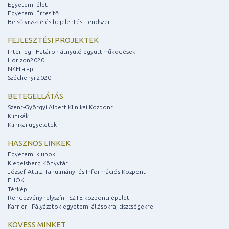
Egyetemi élet
Egyetemi Értesítő
Belső visszaélés-bejelentési rendszer
FEJLESZTÉSI PROJEKTEK
Interreg - Határon átnyúló együttműködések
Horizon2020
NKFI alap
Széchenyi 2020
BETEGELLÁTÁS
Szent-Györgyi Albert Klinikai Központ
Klinikák
Klinikai ügyeletek
HASZNOS LINKEK
Egyetemi klubok
Klebelsberg Könyvtár
József Attila Tanulmányi és Információs Központ
EHÖK
Térkép
Rendezvényhelyszín - SZTE központi épület
Karrier - Pályázatok egyetemi állásokra, tisztségekre
KÖVESS MINKET