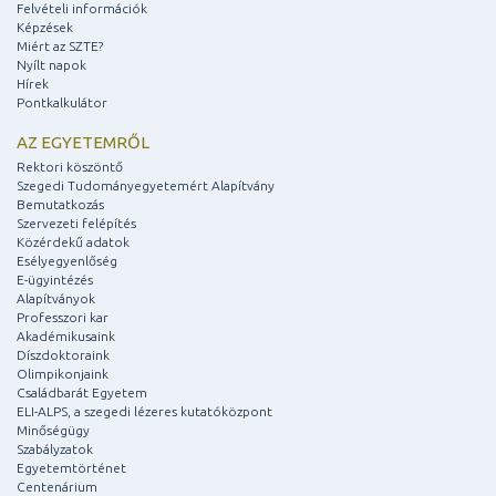
Felvételi információk
Képzések
Miért az SZTE?
Nyílt napok
Hírek
Pontkalkulátor
AZ EGYETEMRŐL
Rektori köszöntő
Szegedi Tudományegyetemért Alapítvány
Bemutatkozás
Szervezeti felépítés
Közérdekű adatok
Esélyegyenlőség
E-ügyintézés
Alapítványok
Professzori kar
Akadémikusaink
Díszdoktoraink
Olimpikonjaink
Családbarát Egyetem
ELI-ALPS, a szegedi lézeres kutatóközpont
Minőségügy
Szabályzatok
Egyetemtörténet
Centenárium