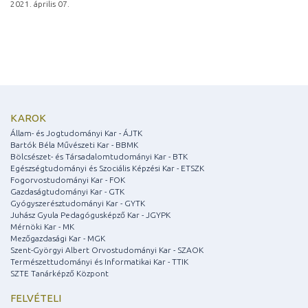
2021. április 07.
KAROK
Állam- és Jogtudományi Kar - ÁJTK
Bartók Béla Művészeti Kar - BBMK
Bölcsészet- és Társadalomtudományi Kar - BTK
Egészségtudományi és Szociális Képzési Kar - ETSZK
Fogorvostudományi Kar - FOK
Gazdaságtudományi Kar - GTK
Gyógyszerésztudományi Kar - GYTK
Juhász Gyula Pedagógusképző Kar - JGYPK
Mérnöki Kar - MK
Mezőgazdasági Kar - MGK
Szent-Györgyi Albert Orvostudományi Kar - SZAOK
Természettudományi és Informatikai Kar - TTIK
SZTE Tanárképző Központ
FELVÉTELI