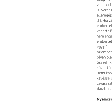
valami cí
is. Varga
államgépb
„Ifj. Hor
embertele
vehette f
nem enged
embertele
egy pár a
az embert
olyan pla
összefirk
közeli tö
Bemutatóv
kevéssé i
tavasszal
darabot. 
Nyemcso