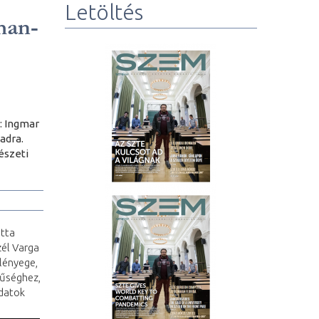
Letöltés
man-
: Ingmar
adra.
észeti
otta
él Varga
 lényege,
hűséghez,
ndatok