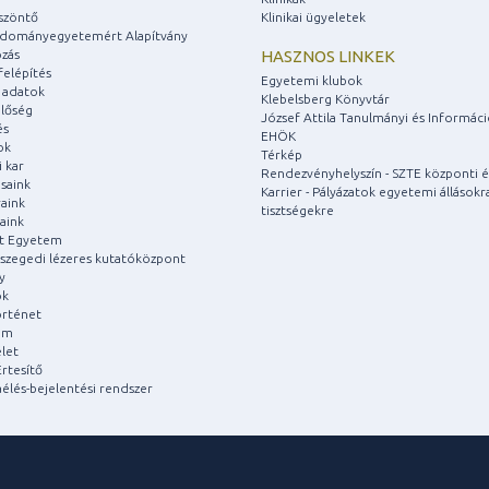
szöntő
Klinikai ügyeletek
udományegyetemért Alapítvány
zás
HASZNOS LINKEK
felépítés
Egyetemi klubok
 adatok
Klebelsberg Könyvtár
lőség
József Attila Tanulmányi és Informác
és
EHÖK
ok
Térkép
 kar
Rendezvényhelyszín - SZTE központi é
saink
Karrier - Pályázatok egyetemi állásokr
aink
tisztségekre
aink
át Egyetem
a szegedi lézeres kutatóközpont
y
ok
rténet
um
let
rtesítő
aélés-bejelentési rendszer