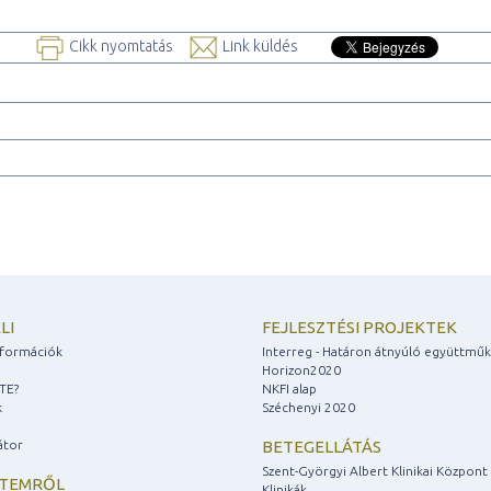
Cikk nyomtatás
Link küldés
LI
FEJLESZTÉSI PROJEKTEK
információk
Interreg - Határon átnyúló együttmű
Horizon2020
ZTE?
NKFI alap
k
Széchenyi 2020
átor
BETEGELLÁTÁS
Szent-Györgyi Albert Klinikai Központ
ETEMRŐL
Klinikák