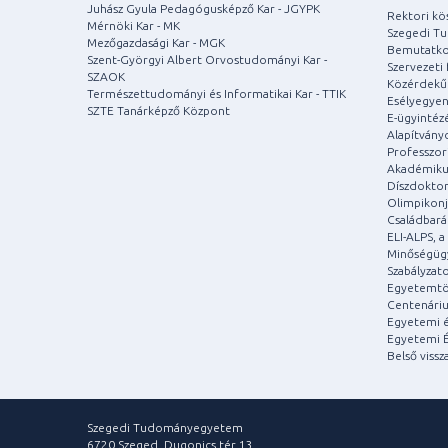
Juhász Gyula Pedagógusképző Kar - JGYPK
Rektori kö
Mérnöki Kar - MK
Szegedi T
Mezőgazdasági Kar - MGK
Bemutatko
Szent-Györgyi Albert Orvostudományi Kar -
Szervezeti 
SZAOK
Közérdekű
Természettudományi és Informatikai Kar - TTIK
Esélyegyen
SZTE Tanárképző Központ
E-ügyintéz
Alapítvány
Professzori
Akadémiku
Díszdoktor
Olimpikonj
Családbar
ELI-ALPS, 
Minőségüg
Szabályzat
Egyetemtö
Centenári
Egyetemi é
Egyetemi É
Belső vissz
Szegedi Tudományegyetem
6720 Szeged, Dugonics tér 13.