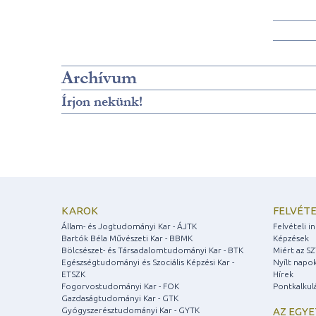
Archívum
Írjon nekünk!
KAROK
FELVÉTE
Állam- és Jogtudományi Kar - ÁJTK
Felvételi 
Bartók Béla Művészeti Kar - BBMK
Képzések
Bölcsészet- és Társadalomtudományi Kar - BTK
Miért az S
Egészségtudományi és Szociális Képzési Kar -
Nyílt napo
ETSZK
Hírek
Fogorvostudományi Kar - FOK
Pontkalkul
Gazdaságtudományi Kar - GTK
Gyógyszerésztudományi Kar - GYTK
AZ EGY