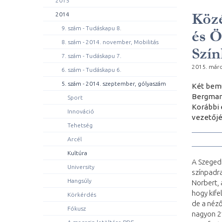
2015
Közé
2014
9. szám - Tudáskapu 8.
és Ö
8. szám - 2014. november, Mobilitás
Szín
7. szám - Tudáskapu 7.
2015. márc
6. szám - Tudáskapu 6.
5. szám - 2014. szeptember, gólyaszám
Két bemu
Bergman 
Sport
Korábbi 
Innováció
vezetőjé
Tehetség
Arcél
Kultúra
A Szegedi
University
színpadr
Hangsúly
Norbert, 
hogy kife
Körkérdés
de a néz
Fókusz
nagyon 21