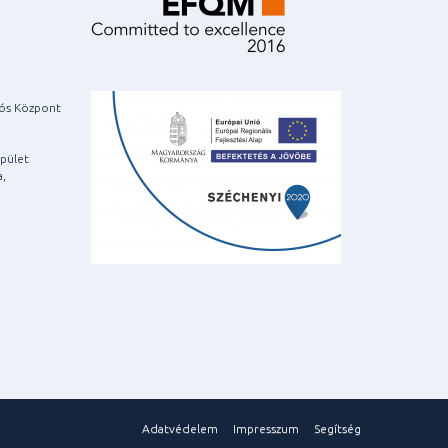
iós Központ
pület
a,
Adatvédelem
Impresszum
Segítség