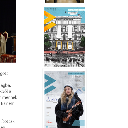
ogott
ságba.
kből a
ben mennek
. Ez nem
lították
ben