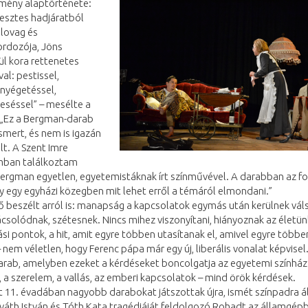
tmény alaptörténete:
resztes hadjáratból
 lovag és
ordozója, Jöns
l kora rettenetes
al: pestissel,
nyégetéssel,
eséssel” – mesélte a
 „Ez a Bergman-darab
smert, és nem is igazán
t. A Szent Imre
mban találkoztam
Bergman egyetlen, egyetemistáknak írt színművével. A darabban az f
 egy egyházi közegben mit lehet erről a témáról elmondani.”
 beszélt arról is: manapság a kapcsolatok egymás után kerülnek vál
csolódnak, szétesnek. Nincs mihez viszonyítani, hiányoznak az életün
ási pontok, a hit, amit egyre többen utasítanak el, amivel egyre töb
nem véletlen, hogy Ferenc pápa már egy új, liberális vonalat képvisel
arab, amelyben ezeket a kérdéseket boncolgatja az egyetemi színház
, a szerelem, a vallás, az emberi kapcsolatok – mind örök kérdések.
t 11. évadában nagyobb darabokat játszottak újra, ismét színpadra ál
orváth István és Tóth Kata tragédiáját feldolgozó Rohadt az államgép