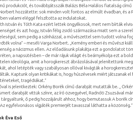
mű produkciót, és továbbjátsszák Balázs Béla Halálos fiatalság című
 Norbert hozzátette: sok minden volt fontos az elmúlt évadban, és a
en valami eléggé felszította az indulatokat.
váth István és Tóth Kata ezért lettek öngyilkosok, mert nem bírták elvis
nséget és azt hogy, István félig zsidó származása miatt sem a szer
eleségül, sem pedig a színházzal, a művészettel sem tudott volna fog
ték volna” – meséli Varga Norbert. „Kemény emberi és művészi kiáll
nség a nácizmus ellen. Az előadásunk plakátja ezt a gondolatot töm
 réten, a napsütésben – de már rájuk világit és beárnyékolja ezt a bo
elen ideológia, amit a horogkereszt ábrázolásával jelenítettünk meg
kát, ahol letépték vagy szabályosan ollóval kivágták a horogkeresztet
álták. Kaptunk olyan kritikákat is, hogy húszévesek miért játszanak el
rténeteket, tragédiákat.”
al is jelentkeztek: Örkény Borék című darabját mutatták be. „ Örké
smert darabját vittük színre, az író özvegyével, Radnóti Zsuzsával már
 tárgyaltunk, ő pedig hozzájárult ahhoz, hogy bemutassuk A borék c
Az egyfelvonásos vígjáték premierjét tavasszal láthatta a közönség.”
k Éva Eső