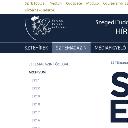
SZTE főoldal
Neptun
CooSpace
Modulo
Coursera for S
Közérdekű adatok
Szegedi Tu
HÍ
SZTEHÍREK
SZTEMAGAZIN
MÉDIAFIGYELŐ
SZTEmaga
SZTEMAGAZIN FŐOLDAL
ARCHÍVUM
2021
2020
2019
2018
2017
2016