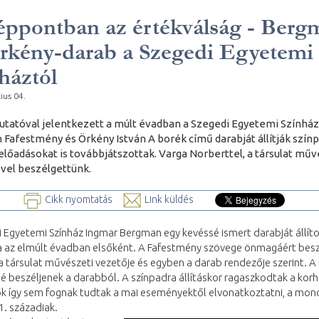
ppontban az értékválság - Berg
rkény-darab a Szegedi Egyetemi
háztól
ius 04.
tatóval jelentkezett a múlt évadban a Szegedi Egyetemi Színház
Fafestmény és Örkény István A borék című darabját állítják színp
előadásokat is továbbjátszottak. Varga Norberttel, a társulat műv
vel beszélgettünk.
Cikk nyomtatás
Link küldés
 Egyetemi Színház Ingmar Bergman egy kevéssé ismert darabját állít
a az elmúlt évadban elsőként. A Fafestmény szövege önmagáért besz
a társulat művészeti vezetője és egyben a darab rendezője szerint. A
lé beszéljenek a darabból. A színpadra állításkor ragaszkodtak a kor
ők így sem fognak tudtak a mai eseményektől elvonatkoztatni, a mo
. századiak.