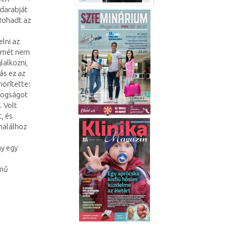
 darabját
 Rohadt az
elni az
elmét nem
lalkozni,
ás ez az
örítette:
ldogságot
. Volt
, és
 halálhoz
ny egy
ímű