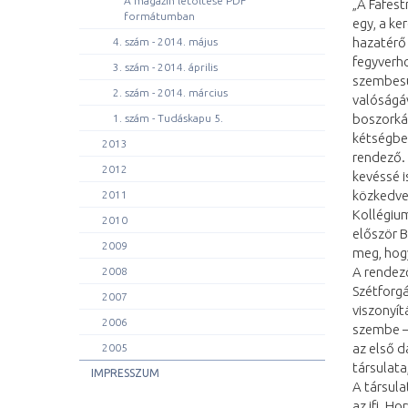
A magazin letöltése PDF
„A Fafes
formátumban
egy, a ke
hazatérő
4. szám - 2014. május
fegyverh
3. szám - 2014. április
szembesü
2. szám - 2014. március
valóságáv
boszorká
1. szám - Tudáskapu 5.
kétségbe
2013
rendező.
2012
kevéssé i
közkedvel
2011
Kollégiu
2010
először 
2009
meg, hogy
A rendező
2008
Szétforgá
2007
viszonyít
2006
szembe – 
az első d
2005
társulata
IMPRESSZUM
A társula
az ifj. H