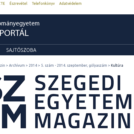
ZTE
Észrevétel
Telefonkönyv
Adatvédelem
dományegyetem
RPORTÁL
SAJTÓSZOBA
zin
Archívum
2014
5. szám - 2014. szeptember, gólyaszám
Kultúra