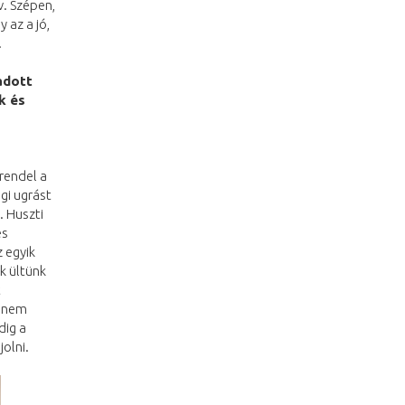
v. Szépen,
 az a jó,
.
adott
k és
rendel a
gi ugrást
. Huszti
és
 egyik
k ültünk
t
y nem
dig a
olni.