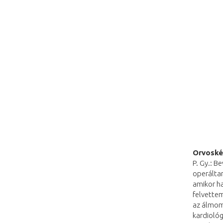
Orvoskén
P. Gy.: B
operáltam
amikor ha
felvette
az álmom,
kardiológ