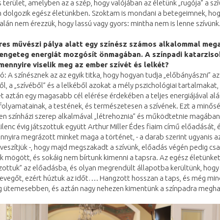
 terület, amelyben az a szép, hogy valójában az életünk „rugója” a szí
 dolgozik egész életünkben. Szoktam is mondani a betegeimnek, hogy
alán nem érezzük, hogy lassú vagy gyors: mintha nem is lenne szívünk
eres művészi pálya alatt egy színész számos alkalommal meg
rengeteg energiát mozgósít önmagában. A színpadi katarziso
ennyire viselik meg az ember szívét és lelkét?
ikó: A színésznek az az egyik titka, hogy hogyan tudja „előbányászni” az
l, a „szívéből” és a lelkéből azokat a mély pszichológiai tartalmakat,
 aztán egy magasabb cél elérése érdekében a teljes energiájával alá
 folyamatainak, a testének, és természetesen a szívének. Ezt a minősé
en színházi szerep alkalmával „létrehoznia” és működtetnie magában
kilenc évig játszottuk együtt Arthur Miller Édes fiaim című előadását, 
nnyira megrázott minket maga a történet, - a darab szerint ugyanis az
lveszítjük -, hogy majd megszakadt a szívünk, előadás végén pedig csa
ak mögött, és sokáig nem bírtunk kimenni a tapsra. Az egész életünke
zottuk” az előadásba, és olyan megrendült állapotba kerültünk, hog
evegőt, ezért húztuk az időt…. Hangzott hosszan a taps, és még min
g ütemesebben, és aztán nagy nehezen kimentünk a színpadra meghaj