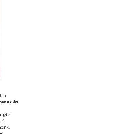
t a
ítanak és
rgyi a
. A
meink.
et,