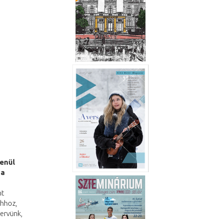
lenül
 a
nt
ahhoz,
ervünk,