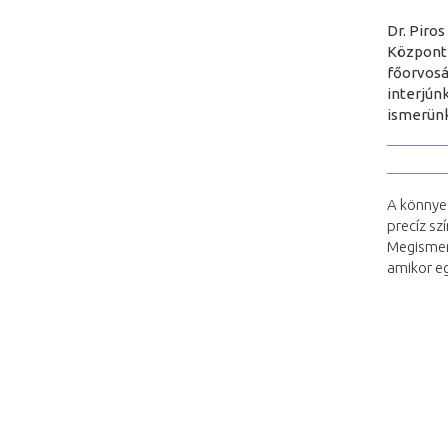
Dr. Piro
Központ 
főorvosát
interjúnk
ismerünk
A könnye
precíz sz
Megismerh
amikor eg