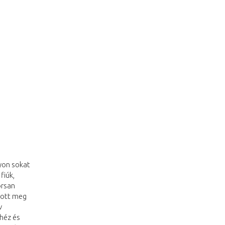
yon sokat
fiúk,
orsan
tott meg
v
ehéz és