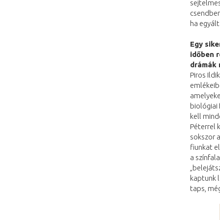
sejtelmes
csendben
ha egyált
Egy sik
időben 
drámák m
Piros Ild
emlékeibő
amelyeket
biológiai
kell mind
Péterrel 
sokszor a
fiunkat e
a színfal
„belejáts
kaptunk l
taps, mé