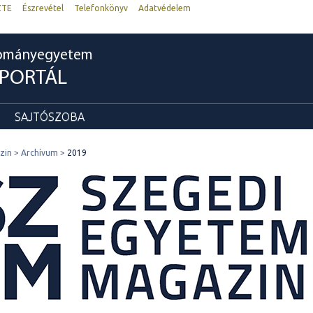
ZTE
Észrevétel
Telefonkönyv
Adatvédelem
dományegyetem
RPORTÁL
SAJTÓSZOBA
zin
Archívum
2019