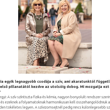
ia egyik legnagyobb csodája a szív, ami akaratunktól függet
első pillanatától kezdve az utolsóig dobog. Mi mozgatja ezt
?
rgyi: A szív színtiszta fizika és kémia, nagyon bonyolult rendszer szeri
 és ezeknek a folyamatoknak harmonikusan kell összehangolódniuk 
en tökéletes legyen. A szívizomsejtnél pedig nincs különlegesebb sz