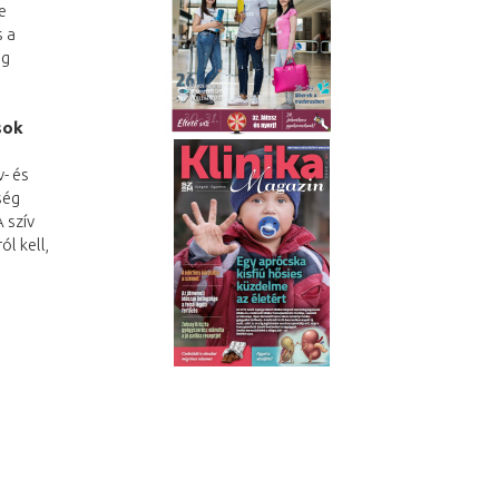
e
s a
ig
sok
- és
ség
 szív
l kell,