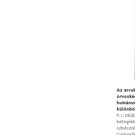
Az arcu
orvoskén
humánumo
különbö
P. I.: In
betegekke
színészné
Györgyi f