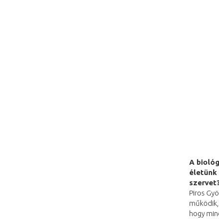
A biológ
életünk 
szervet
Piros Gyö
működik,
hogy mind