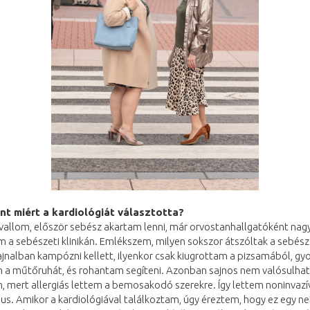
t miért a kardiológiát választotta?
evallom, először sebész akartam lenni, már orvostanhallgatóként nag
 a sebészeti klinikán. Emlékszem, milyen sokszor átszóltak a sebész 
jnalban kampózni kellett, ilyenkor csak kiugrottam a pizsamából, gy
m a műtőruhát, és rohantam segíteni. Azonban sajnos nem valósulha
 mert allergiás lettem a bemosakodó szerekre. Így lettem noninvazí
us. Amikor a kardiológiával találkoztam, úgy éreztem, hogy ez egy n