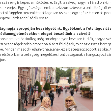
r száz évig is képes a működésre. Segíti a szívet, hogy ne fáradjon ki, n
el az erejét. Egy egészséges ember szívizomszövete a terheltségtől é
pottól függően percenként átlagosan 65-ször, egy egész életen át ped
egymilliárdszor húzódik össze.
ilágnapja apropóján beszélgetünk. Egyébként a felvilágosítá
médiamegjelenésekben eleget beszélünk a szívről?
ajnos nem. Valószínűleg még mindig nagyon kevesen tudják, hogy a szív
ri betegségek több ember haláláért felelősek, mint az összes beteg
e. Minden második elhunyt halálának ez a betegségcsoport az oka. A
ja elsősorban a betegség megelőzés fontosságának a hangsúlyozásáró
jon.