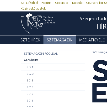
SZTE főoldal
Neptun
CooSpace
Modulo
Coursera for S
Közérdekű adatok
Szegedi Tu
HÍ
SZTEHÍREK
SZTEMAGAZIN
MÉDIAFIGYELŐ
SZTEmaga
SZTEMAGAZIN FŐOLDAL
ARCHÍVUM
2021
2020
2019
2018
2017
2016