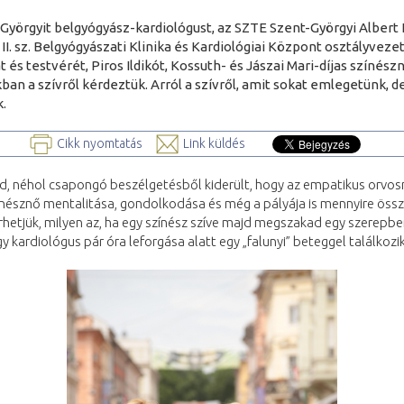
s Györgyit belgyógyász-kardiológust, az SZTE Szent-Györgyi Albert 
II. sz. Belgyógyászati Klinika és Kardiológiai Központ osztályveze
 és testvérét, Piros Ildikót, Kossuth- és Jászai Mari-díjas színész
ban a szívről kérdeztük. Arról a szívről, amit sokat emlegetünk, de
.
Cikk nyomtatás
Link küldés
d, néhol csapongó beszélgetésből kiderült, hogy az empatikus orvos
ínésznő mentalitása, gondolkodása és még a pályája is mennyire öss
etjük, milyen az, ha egy színész szíve majd megszakad egy szerepbe
y kardiológus pár óra leforgása alatt egy „falunyi” beteggel találkozik