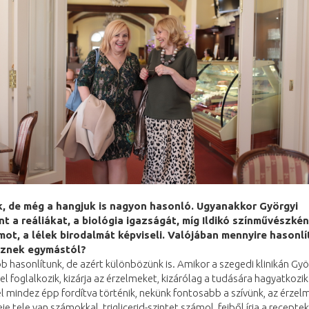
k, de még a hangjuk is nagyon hasonló. Ugyanakkor Györgyi
t a reáliákat, a biológia igazságát, míg Ildikó színművészkén
t, a lélek birodalmát képviseli. Valójában mennyire hasonl
znek egymástól?
kább hasonlítunk, de azért különbözünk is. Amikor a szegedi klinikán Gyö
l foglalkozik, kizárja az érzelmeket, kizárólag a tudására hagyatkozik
l mindez épp fordítva történik, nekünk fontosabb a szívünk, az érzel
eje tele van számokkal, triglicerid-szintet számol, fejből írja a receptek