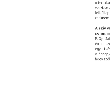
mivel aká
veszítse 
lelkiálla
csaknem 
A szív v
során, 
P. Gy.: S
érrendsze
együttvév
világnap
hogy szól