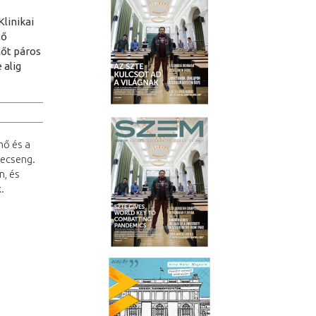
Klinikai
tő
nőt páros
 alig
nő és a
zecseng.
n, és
.