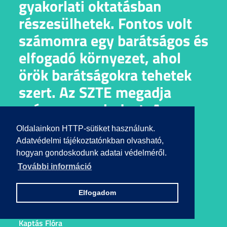
gyakorlati oktatásban
részesülhetek. Fontos volt
számomra egy barátságos és
elfogadó környezet, ahol
örök barátságokra tehetek
szert. Az SZTE megadja
számomra mindezt. A
tanulmányok mellet
Oldalainkon HTTP-sütiket használunk.
számtalan lehetőséget is
Adatvédelmi tájékoztatónkban olvasható,
hogyan gondoskodunk adatai védelméről.
kínál, miközben egy igazi
További információ
közösség részesévé
válhatsz!
Elfogadom
Kaptás Flóra