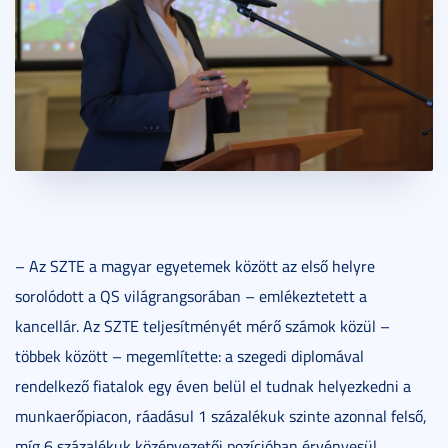
– Az SZTE a magyar egyetemek között az első helyre
sorolódott a QS világrangsorában – emlékeztetett a
kancellár. Az SZTE teljesítményét mérő számok közül –
többek között – megemlítette: a szegedi diplomával
rendelkező fiatalok egy éven belül el tudnak helyezkedni a
munkaerőpiacon, ráadásul 1 százalékuk szinte azonnal felső,
míg 6 százalékuk középvezetői pozícióban érvényesül.