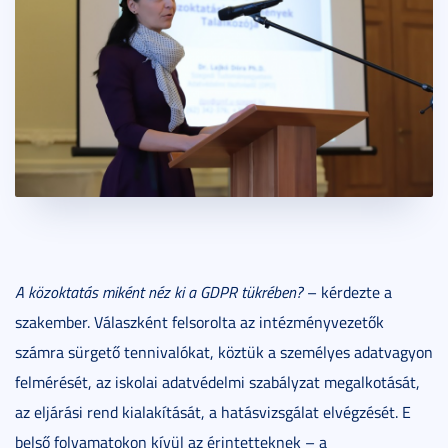
A közoktatás miként néz ki a GDPR tükrében?
– kérdezte a
szakember. Válaszként felsorolta az intézményvezetők
számra sürgető tennivalókat, köztük a személyes adatvagyon
felmérését, az iskolai adatvédelmi szabályzat megalkotását,
az eljárási rend kialakítását, a hatásvizsgálat elvégzését. E
belső folyamatokon kívül az érintetteknek – a