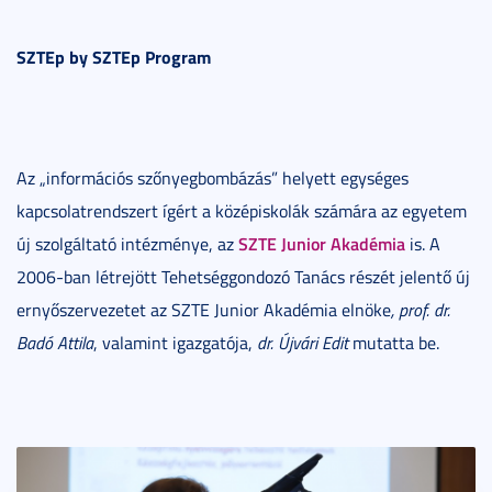
SZTEp by SZTEp Program
Az „információs szőnyegbombázás” helyett egységes
kapcsolatrendszert ígért a középiskolák számára az egyetem
SZTE Junior Akadémia
új szolgáltató intézménye, az
is. A
2006-ban létrejött Tehetséggondozó Tanács részét jelentő új
ernyőszervezetet az SZTE Junior Akadémia elnöke
, prof. dr.
Badó Attila
, valamint igazgatója,
dr. Újvári Edit
mutatta be.