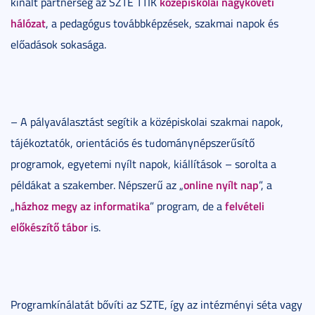
középiskolai nagyköveti
kínált partnerség az SZTE TTIK
hálózat
, a pedagógus továbbképzések, szakmai napok és
előadások sokasága.
– A pályaválasztást segítik a középiskolai szakmai napok,
tájékoztatók, orientációs és tudománynépszerűsítő
programok, egyetemi nyílt napok, kiállítások – sorolta a
online nyílt nap
példákat a szakember. Népszerű az „
”, a
házhoz megy az informatika
felvételi
„
” program, de a
előkészítő tábor
is.
Programkínálatát bővíti az SZTE, így az intézményi séta vagy