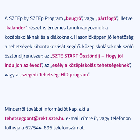
beugró
pártfogó
A SZTEp by SZTEp Program „
”, vagy „
”, illetve
kalandor
„
” részét is érdemes tanulmányozniuk a
középiskoláknak és a diákoknak. Hasonlóképpen jó lehetőség
a tehetségek kibontakozását segítő, középiskolásoknak szóló
SZTE START Ösztöndíj – Hogy jól
ösztöndíjrendszer: az „
induljon az éved!
esély a középiskolás tehetségeknek
”, az „
”,
szegedi Tehetség-HÍD program
vagy a „
”.
Minderről további információt kap, aki a
tehetsegpont@rekt.szte.hu
e-mail címre ír, vagy telefonon
fölhívja a 62/544-696 telefonszámot.