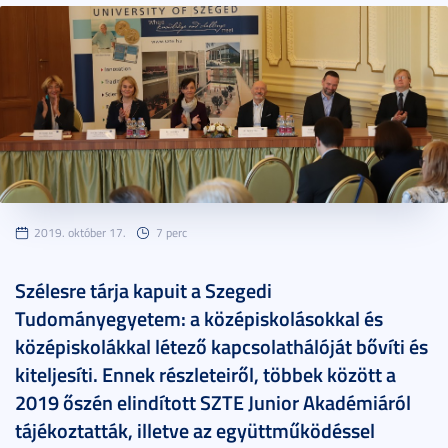
2019. október 17.
7 perc
Szélesre tárja kapuit a Szegedi
Tudományegyetem: a középiskolásokkal és
középiskolákkal létező kapcsolathálóját bővíti és
kiteljesíti. Ennek részleteiről, többek között a
2019 őszén elindított SZTE Junior Akadémiáról
tájékoztatták, illetve az együttműködéssel