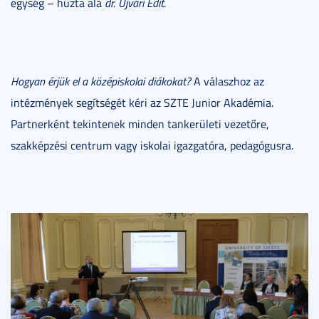
egység – húzta alá
dr. Újvári Edit
.
Hogyan érjük el a középiskolai diákokat?
A válaszhoz az
intézmények segítségét kéri az SZTE Junior Akadémia.
Partnerként tekintenek minden tankerületi vezetőre,
szakképzési centrum vagy iskolai igazgatóra, pedagógusra.