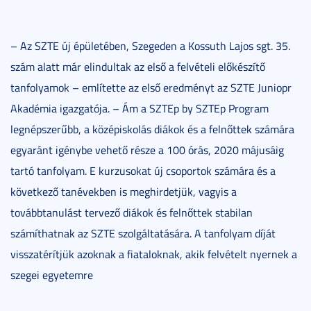
– Az SZTE új épületében, Szegeden a Kossuth Lajos sgt. 35.
szám alatt már elindultak az első a felvételi előkészítő
tanfolyamok – említette az első eredményt az SZTE Juniopr
Akadémia igazgatója. – Ám a SZTEp by SZTEp Program
legnépszerűbb, a középiskolás diákok és a felnőttek számára
egyaránt igénybe vehető része a 100 órás, 2020 májusáig
tartó tanfolyam. E kurzusokat új csoportok számára és a
következő tanévekben is meghirdetjük, vagyis a
továbbtanulást tervező diákok és felnőttek stabilan
számíthatnak az SZTE szolgáltatására. A tanfolyam díját
visszatérítjük azoknak a fiataloknak, akik felvételt nyernek a
szegei egyetemre