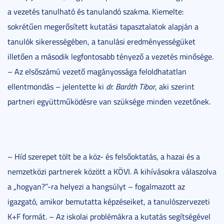
a vezetés tanulható és tanulandó szakma. Kiemelte:
sokrétűen megerősített kutatási tapasztalatok alapján a
tanulók sikerességében, a tanulási eredményességüket
illetően a második legfontosabb tényező a vezetés minősége.
– Az elsőszámú vezető magányossága feloldhatatlan
ellentmondás – jelentette ki
dr. Baráth Tibor
, aki szerint
partneri együttműködésre van szüksége minden vezetőnek.
– Híd szerepet tölt be a köz- és felsőoktatás, a hazai és a
nemzetközi partnerek között a KÖVI. A kihívásokra válaszolva
a „hogyan?”-ra helyezi a hangsúlyt – fogalmazott az
igazgató, amikor bemutatta képzéseiket, a tanulószervezeti
K+F formát. – Az iskolai problémákra a kutatás segítségével