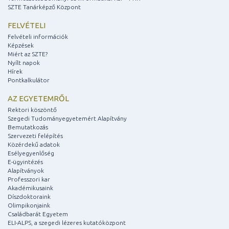
SZTE Tanárképző Központ
FELVÉTELI
Felvételi információk
Képzések
Miért az SZTE?
Nyílt napok
Hírek
Pontkalkulátor
AZ EGYETEMRŐL
Rektori köszöntő
Szegedi Tudományegyetemért Alapítvány
Bemutatkozás
Szervezeti felépítés
Közérdekű adatok
Esélyegyenlőség
E-ügyintézés
Alapítványok
Professzori kar
Akadémikusaink
Díszdoktoraink
Olimpikonjaink
Családbarát Egyetem
ELI-ALPS, a szegedi lézeres kutatóközpont