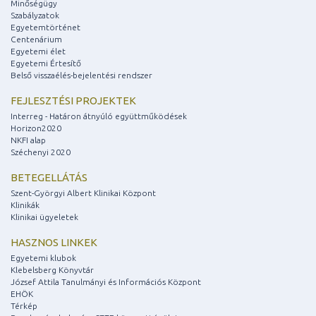
Minőségügy
Szabályzatok
Egyetemtörténet
Centenárium
Egyetemi élet
Egyetemi Értesítő
Belső visszaélés-bejelentési rendszer
FEJLESZTÉSI PROJEKTEK
Interreg - Határon átnyúló együttműködések
Horizon2020
NKFI alap
Széchenyi 2020
BETEGELLÁTÁS
Szent-Györgyi Albert Klinikai Központ
Klinikák
Klinikai ügyeletek
HASZNOS LINKEK
Egyetemi klubok
Klebelsberg Könyvtár
József Attila Tanulmányi és Információs Központ
EHÖK
Térkép