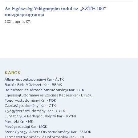
Az Egészség Világnapján indul az „SZTE 100”
mozgásprogramja
2021. április 07.
KAROK
Állam- és Jogtudományi Kar - ÁJTK
Bartók Béla Művészeti Kar - BBMK
Bölcsészet- és Társadalomtudományi Kar - BTK
Egészségtudományi és Szociális Képzési Kar - ETSZK
Fogorvostudományi Kar - FOK
Gazdaságtudományi Kar - GTK
Gyógyszerésztudományi Kar - GYTK
Juhász Gyula Pedagógusképző Kar - JGYPK
Mérnöki Kar - MK
Mezőgazdasági Kar - MGK
Szent-Györgyi Albert Orvostudományi Kar - SZAOK
Természettudományi és Informatikai Kar - TTIK