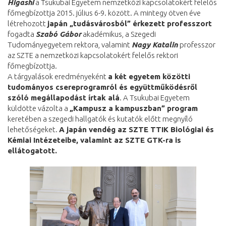
Higashi
a Tsukubai Egyetem nemzetközi kapcsolatokért felelős
főmegbízottja 2015. július 6-9. között. A mintegy ötven éve
létrehozott
japán „tudásvárosból” érkezett professzort
fogadta
Szabó Gábor
akadémikus, a Szegedi
Tudományegyetem rektora, valamint
Nagy Katalin
professzor
az SZTE a nemzetközi kapcsolatokért felelős rektori
főmegbízottja.
A tárgyalások eredményeként
a két egyetem közötti
tudományos csereprogramról és együttműködésről
szóló megállapodást írtak alá
. A Tsukubai Egyetem
küldötte vázolta a
„Kampusz a kampuszban” program
keretében a szegedi hallgatók és kutatók előtt megnyíló
lehetőségeket.
A japán vendég az SZTE TTIK Biológiai és
Kémiai Intézeteibe, valamint az SZTE GTK-ra is
ellátogatott.