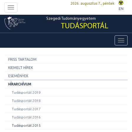
2026. augusztus 7., péntek
Toggle
EN
navigation
Szegedi Tudományegyetem
TUDÁSPORTÁL
Toggl
navig
FRISS TARTALOM
KIEMELT HÍREK
ESEMÉNYEK
HÍRARCHÍVUM
Tudásportál 2019
Tudásportál 2018
Tudásportál 2017
Tudásportál 2016
Tudásportál 2015