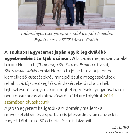
Tudományos csereprogram indul a japán Tsukubai
Egyetem és az SZTE között- Galéria
A Tsukubai Egyetemet japán egyik legkiválóbb
egyeteme
ként
tartják számon. A
kutatás magas színvonalát
három Nobel-díj (
Tomonaga Sin-Itiro
és
Esaki Leo
fizikai,
Shirakawa Hideki
kémiai Nobel-díj) jól jellemzi. A jelenlegi
kiemelkedő kutatásokról, mint például a mozgássérültek
rehabilitációját elősegítő szándékérzékelő robotruhák
fejlesztéséről, vagy a rákos megbetegedések gyógyításában a
neutronsugárzás alkalmazásáról a Nature folyóirat
2014
számában olvashatunk.
A japán egyetem hallgatói - a tudomány mellett - a
művészetekben és a sportban is jeleskednek, amit az eddig
elnyert több mint 60 olimpiai érem is bizonyít.
SZTEinfo