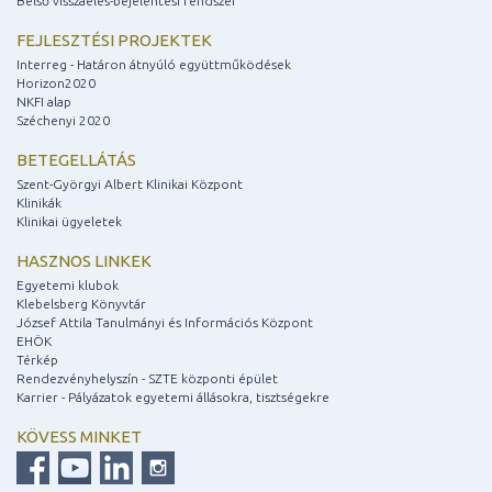
Belső visszaélés-bejelentési rendszer
FEJLESZTÉSI PROJEKTEK
Interreg - Határon átnyúló együttműködések
Horizon2020
NKFI alap
Széchenyi 2020
BETEGELLÁTÁS
Szent-Györgyi Albert Klinikai Központ
Klinikák
Klinikai ügyeletek
HASZNOS LINKEK
Egyetemi klubok
Klebelsberg Könyvtár
József Attila Tanulmányi és Információs Központ
EHÖK
Térkép
Rendezvényhelyszín - SZTE központi épület
Karrier - Pályázatok egyetemi állásokra, tisztségekre
KÖVESS MINKET