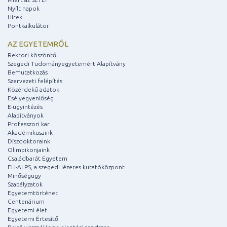
Nyílt napok
Hírek
Pontkalkulátor
AZ EGYETEMRŐL
Rektori köszöntő
Szegedi Tudományegyetemért Alapítvány
Bemutatkozás
Szervezeti felépítés
Közérdekű adatok
Esélyegyenlőség
E-ügyintézés
Alapítványok
Professzori kar
Akadémikusaink
Díszdoktoraink
Olimpikonjaink
Családbarát Egyetem
ELI-ALPS, a szegedi lézeres kutatóközpont
Minőségügy
Szabályzatok
Egyetemtörténet
Centenárium
Egyetemi élet
Egyetemi Értesítő