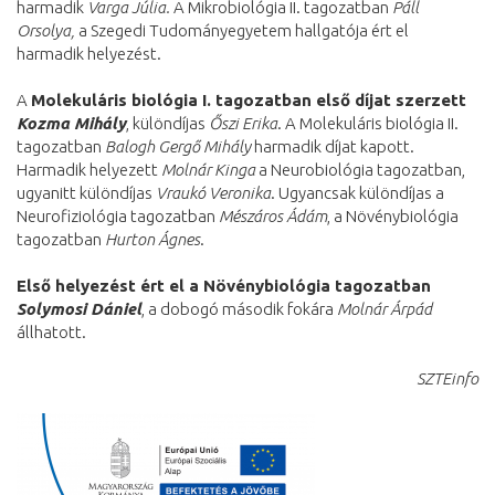
harmadik
Varga Júlia.
A Mikrobiológia II. tagozatban
Páll
Orsolya,
a Szegedi Tudományegyetem hallgatója ért el
harmadik helyezést.
A
Molekuláris biológia I. tagozatban első díjat szerzett
Kozma Mihály
, különdíjas
Őszi Erika
. A Molekuláris biológia II.
tagozatban
Balogh Gergő Mihály
harmadik díjat kapott.
Harmadik helyezett
Molnár Kinga
a Neurobiológia tagozatban,
ugyanitt különdíjas
Vraukó Veronika
. Ugyancsak különdíjas a
Neurofiziológia tagozatban
Mészáros Ádám
, a Növénybiológia
tagozatban
Hurton Ágnes
.
Első helyezést ért el a Növénybiológia tagozatban
Solymosi Dániel
, a dobogó második fokára
Molnár Árpád
állhatott.
SZTEinfo