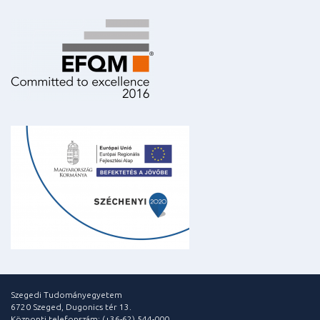
Szegedi Tudományegyetem
6720 Szeged, Dugonics tér 13.
Központi telefonszám: (+36-62) 544-000