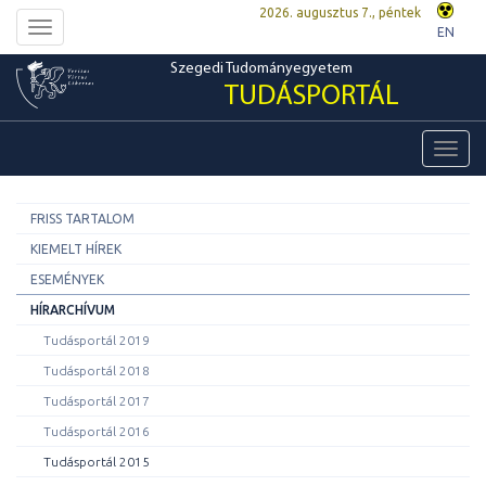
2026. augusztus 7., péntek
Toggle
EN
navigation
Szegedi Tudományegyetem
TUDÁSPORTÁL
Toggl
navig
FRISS TARTALOM
KIEMELT HÍREK
ESEMÉNYEK
HÍRARCHÍVUM
Tudásportál 2019
Tudásportál 2018
Tudásportál 2017
Tudásportál 2016
Tudásportál 2015