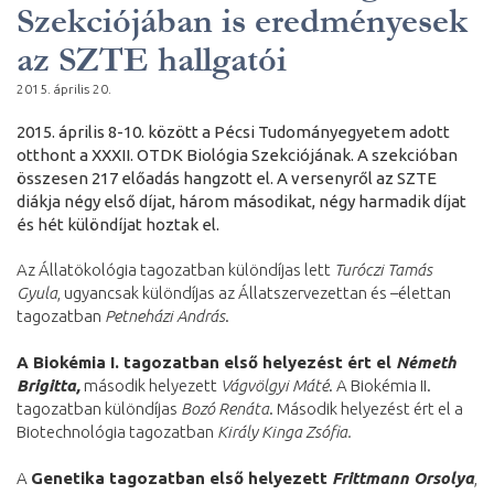
Szekciójában is eredményesek
az SZTE hallgatói
2015. április 20.
2015. április 8-10. között a Pécsi Tudományegyetem adott
otthont a XXXII. OTDK Biológia Szekciójának. A szekcióban
összesen 217 előadás hangzott el. A versenyről az SZTE
diákja négy első díjat, három másodikat, négy harmadik díjat
és hét különdíjat hoztak el.
Az Állatökológia tagozatban különdíjas lett
Turóczi Tamás
Gyula
, ugyancsak különdíjas az Állatszervezettan és –élettan
tagozatban
Petneházi András
.
A Biokémia I. tagozatban első helyezést ért el
Németh
Brigitta,
második helyezett
Vágvölgyi Máté
. A Biokémia II.
tagozatban különdíjas
Bozó Renáta
. Második helyezést ért el a
Biotechnológia tagozatban
Király Kinga
Zsófia.
A
Genetika tagozatban első helyezett
Frittmann Orsolya
,