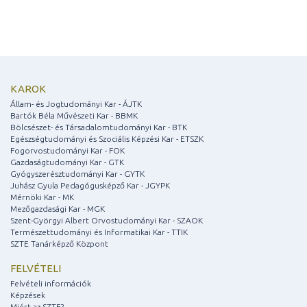
KAROK
Állam- és Jogtudományi Kar - ÁJTK
Bartók Béla Művészeti Kar - BBMK
Bölcsészet- és Társadalomtudományi Kar - BTK
Egészségtudományi és Szociális Képzési Kar - ETSZK
Fogorvostudományi Kar - FOK
Gazdaságtudományi Kar - GTK
Gyógyszerésztudományi Kar - GYTK
Juhász Gyula Pedagógusképző Kar - JGYPK
Mérnöki Kar - MK
Mezőgazdasági Kar - MGK
Szent-Györgyi Albert Orvostudományi Kar - SZAOK
Természettudományi és Informatikai Kar - TTIK
SZTE Tanárképző Központ
FELVÉTELI
Felvételi információk
Képzések
Miért az SZTE?