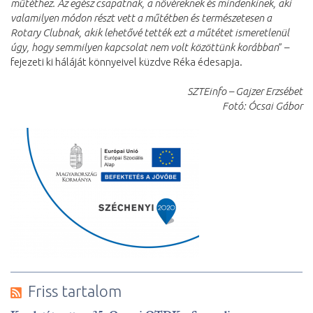
műtéthez. Az egész csapatnak, a nővéreknek és mindenkinek, aki
valamilyen módon részt vett a műtétben és természetesen a
Rotary Clubnak, akik lehetővé tették ezt a műtétet ismeretlenül
úgy, hogy semmilyen kapcsolat nem volt közöttünk korábban
” –
fejezeti ki háláját könnyeivel küzdve Réka édesapja.
SZTEinfo – Gajzer Erzsébet
Fotó: Ócsai Gábor
Friss tartalom