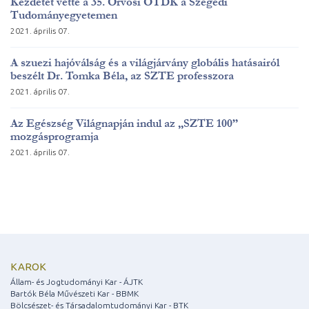
Kezdetét vette a 35. Orvosi OTDK a Szegedi
Tudományegyetemen
2021. április 07.
A szuezi hajóválság és a világjárvány globális hatásairól
beszélt Dr. Tomka Béla, az SZTE professzora
2021. április 07.
Az Egészség Világnapján indul az „SZTE 100”
mozgásprogramja
2021. április 07.
KAROK
Állam- és Jogtudományi Kar - ÁJTK
Bartók Béla Művészeti Kar - BBMK
Bölcsészet- és Társadalomtudományi Kar - BTK