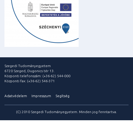
Szegedi Tudományegyetem
6720 Szeged, Dugonics tér 13.
Központi telefonszám: (+36-62) 544-000
Központi fax: (+36-62) 546-371
Adatvédelem
Impresszum
Segítség
(C) 2010 Szegedi Tudományegyetem. Minden jog fenntartva.