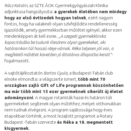
Rácz Katalin
, az SZTE ÁOK Gyermekgyógyászati Klinika
adjunktusa hangsúlyozta:
a gyerekek életében nem mindegy
hogy az első évtizedek hogyan telnek
, ezért nagyon
fontos, hogy ha valakinél olyan szívfejlődési rendellenesség
igazolódik, amely gyermekkorban műtétet igényel, akkor ezen
mindenképpen át kell esnie.
„A szegedi gyermekklinika
kapacitásába be tudunk illeszteni olyan gyerekeket, aki
határainkon túl hosszú ideje várnak. Réka teljesen jól van, a
megfelelő műtétet követően jó általános állapotba került”
-
fogalmazott.
A sajtótájékoztatón
Bartos Gyula
, a Budapest-Tabán club
elnöke elmondta: a világszerte ismert,
több mint 70
országban zajló Gift of Life programnak köszönhetően
ma már több mint 15 ezer gyermeknek sikerült új életet
adományozni
. A magyar rotaristák hazai és határon túli
gyermekeket segítenek olyan műtéthez, melyet otthonukban
nem tudnak elvégezni. A program sajátossága hogy éves
etapokban történik, a most lezajlott programot a Rotary
Budapest -Tabán szervezte
és Réka a 18. megmentett
kisgyermek
.