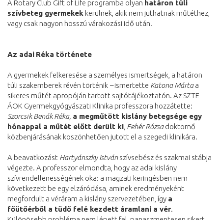
A Rotary Club Gift of Life programba olyan
határon túli
szívbeteg gyermekek
kerülnek, akik nem juthatnak műtéthez,
vagy csak nagyon hosszú várakozási idő után.
Az adai
Réka története
A gyermekek felkeresése a személyes ismertségek, a határon
túli szakemberek révén történik
–
ismertette
Katona Márta
a
sikeres műtét apropóján tartott sajtótájékoztatón. Az SZTE
ÁOK Gyermekgyógyászati Klinika professzora hozzátette:
Szorcsik Benák Réka,
a megműtött kislány betegsége egy
hónappal a műtét előtt derült ki
,
Fehér Rózsa
doktornő
közbenjárásának köszönhetően jutott el a szegedi klinikára.
A beavatkozást
Hartyánszky István
szívsebész és szakmai stábja
végezte. A professzor elmondta, hogy az adai kislány
szívrendellenességének oka: a magzati keringésben nem
következett be egy elzáródása, aminek eredményeként
megfordult a véráram a kislány szervezetében, így
a
főütőérből a tüdő felé kezdett áramlani a vér
.
Különösebb probléma nem lépett fel, panaszmentesen sikert