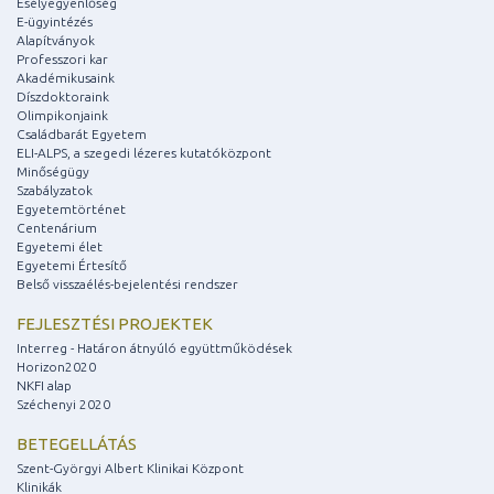
Esélyegyenlőség
E-ügyintézés
Alapítványok
Professzori kar
Akadémikusaink
Díszdoktoraink
Olimpikonjaink
Családbarát Egyetem
ELI-ALPS, a szegedi lézeres kutatóközpont
Minőségügy
Szabályzatok
Egyetemtörténet
Centenárium
Egyetemi élet
Egyetemi Értesítő
Belső visszaélés-bejelentési rendszer
FEJLESZTÉSI PROJEKTEK
Interreg - Határon átnyúló együttműködések
Horizon2020
NKFI alap
Széchenyi 2020
BETEGELLÁTÁS
Szent-Györgyi Albert Klinikai Központ
Klinikák