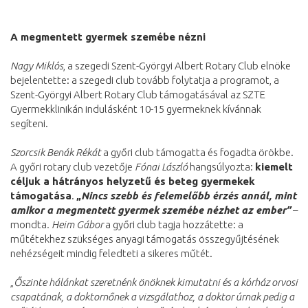
A megmentett gyermek szemébe nézni
Nagy Miklós
, a szegedi Szent-Györgyi Albert Rotary Club elnöke
bejelentette: a szegedi club tovább folytatja a programot, a
Szent-Györgyi Albert Rotary Club támogatásával az SZTE
Gyermekklinikán indulásként 10-15 gyermeknek kívánnak
segíteni.
Szorcsik Benák Rékát
a győri club támogatta és fogadta örökbe.
A győri rotary club vezetője
Fónai László
hangsúlyozta:
kiemelt
céljuk a hátrányos helyzetű és beteg gyermekek
támogatása
.
„
Nincs szebb és felemelőbb érzés annál, mint
amikor a megmentett gyermek szemébe nézhet az ember”
–
mondta
.
Heim Gábor
a győri club tagja hozzátette: a
műtétekhez szükséges anyagi támogatás összegyűjtésének
nehézségeit mindig feledteti a sikeres műtét.
„
Őszinte hálánkat szeretnénk önöknek kimutatni és a kórház orvosi
csapatának, a doktornőnek a vizsgálathoz, a doktor úrnak pedig a