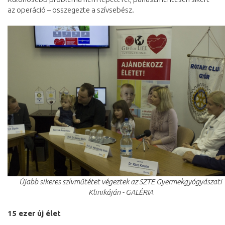
az operáció – összegezte a szívsebész.
Újabb sikeres szívműtétet végeztek az SZTE Gyermekgyógyászati
Klinikáján - GALÉRIA
15 ezer új élet