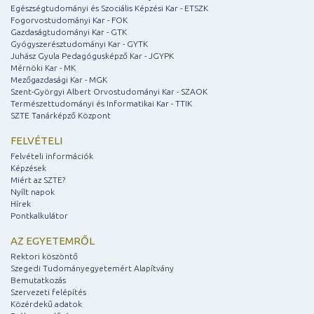
Egészségtudományi és Szociális Képzési Kar - ETSZK
Fogorvostudományi Kar - FOK
Gazdaságtudományi Kar - GTK
Gyógyszerésztudományi Kar - GYTK
Juhász Gyula Pedagógusképző Kar - JGYPK
Mérnöki Kar - MK
Mezőgazdasági Kar - MGK
Szent-Györgyi Albert Orvostudományi Kar - SZAOK
Természettudományi és Informatikai Kar - TTIK
SZTE Tanárképző Központ
FELVÉTELI
Felvételi információk
Képzések
Miért az SZTE?
Nyílt napok
Hírek
Pontkalkulátor
AZ EGYETEMRŐL
Rektori köszöntő
Szegedi Tudományegyetemért Alapítvány
Bemutatkozás
Szervezeti felépítés
Közérdekű adatok